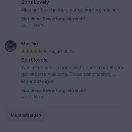
Shirt Lovely
Alles gut beschrieben, gut geworden, mag ich.
War diese Bewertung hilfreich?
Ja
|
Nein
MarDie
18. August 2025
Shirt lovely
Wie immer sehr schöne leicht nachzuarbeitende
gut erklärte Anleitung. Tolles sommershirt,
oversized und deshalb gut auch an sehr warmen
Mehr anzeigen
Tagen zu tragen.
War diese Bewertung hilfreich?
Ja
|
Nein
Mehr anzeigen