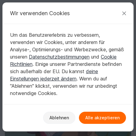
C
razy
P
atterns
Deine kreativen Ideen
Wir verwenden Cookies
Um das Benutzererlebnis zu verbessern,
Deutsch | € (EUR)
einloggen
Kostenlos registrieren
verwenden wir Cookies, unter anderem für
Shirt Lovely, Oversize-Unisize
Startseite
Häkeln
Damen
Shirts & Tuniken
Analyse-, Optimierungs- und Werbezwecke, gemäß
Shirt Lovely, Oversize-Unisize
unseren
Datenschutzbestimmungen
und
Cookie
Richtlinien
. Einige unserer Partnerdienste befinden
sich außerhalb der EU. Du kannst
deine
Einstellungen jederzeit ändern
. Wenn du auf
"Ablehnen" klickst, verwenden wir nur unbedingt
notwendige Cookies.
Ablehnen
Alle akzeptieren