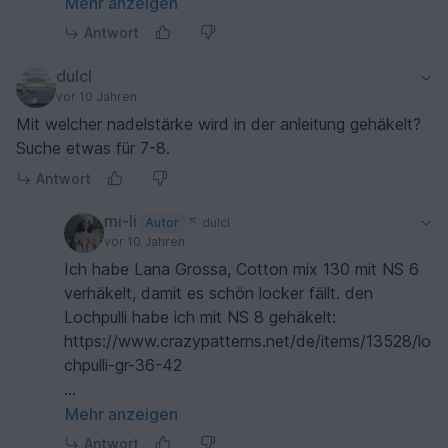
durch 2 teilbar plus 1 ist, damit das Muster
Mehr anzeigen
aufgeht.
Antwort
Viel Freude beim Häkeln und herzliche Grüße,
Michi
dulcl
vor 10 Jahren
Mit welcher nadelstärke wird in der anleitung gehäkelt?
Suche etwas für 7-8.
Antwort
mi-li
Autor
dulcl
vor 10 Jahren
Ich habe Lana Grossa, Cotton mix 130 mit NS 6
verhäkelt, damit es schön locker fällt. den
Lochpulli habe ich mit NS 8 gehäkelt:
https://www.crazypatterns.net/de/items/13528/lo
chpulli-gr-36-42
Viele liebe Grüße,
Mehr anzeigen
Michi
Antwort