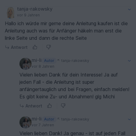
ich auf jeden Fall hier auch noch ergänzen. Sonst
sind bei all meinen Anleitungen - Skizzen und
tanja-rakowsky
Maße sind grundsätzlich dabei.
vor 9 Jahren
Viel Freude beim Häkeln und herzliche Grüße,
Hallo ich würde mir gerne deine Anleitung kaufen ist die
Michi
Anleitung auch was für Anfänger häkeln man erst die
linke Seite und dann die rechte Seite
Antwort
mi-li
Autor
tanja-rakowsky
vor 8 Jahren
Vielen lieben Dank für dein Interesse! Ja auf
jeden Fall - die Anleitung ist super
anfängertauglich und bei Fragen, einfach melden!
Es gibt keine Zu- und Abnahmen! glg Michi
Antwort
mi-li
Autor
tanja-rakowsky
vor 7 Jahren
Vielen lieben Dank! Ja genau - ist auf jeden Fall