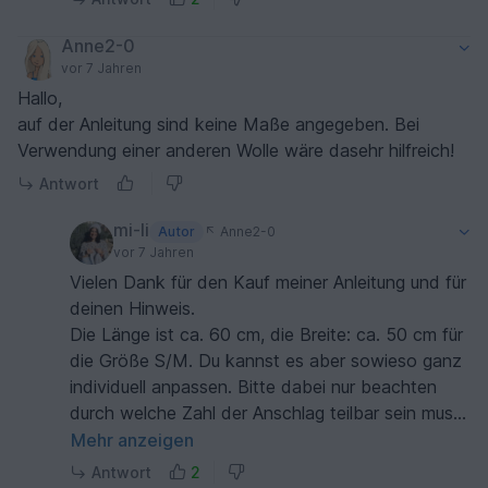
Anne2-0
vor 7 Jahren
Hallo,
auf der Anleitung sind keine Maße angegeben. Bei
Verwendung einer anderen Wolle wäre dasehr hilfreich!
Antwort
mi-li
Autor
Anne2-0
vor 7 Jahren
Vielen Dank für den Kauf meiner Anleitung und für
deinen Hinweis.
Die Länge ist ca. 60 cm, die Breite: ca. 50 cm für
die Größe S/M. Du kannst es aber sowieso ganz
individuell anpassen. Bitte dabei nur beachten
durch welche Zahl der Anschlag teilbar sein muss,
damit das Muster aufgeht.
Mehr anzeigen
Dies ist eine etwas ältere Anleitung und das muss
Antwort
2