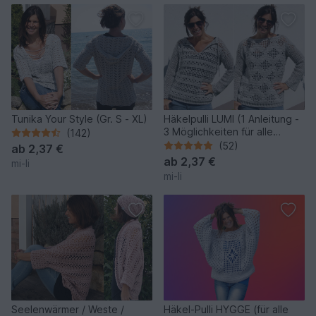
Tunika Your Style (Gr. S - XL)
Häkelpulli LUMI (1 Anleitung -
3 Möglichkeiten für alle
(142)
Größen)
(52)
ab
2,37 €
ab
2,37 €
mi-li
mi-li
Seelenwärmer / Weste /
Häkel-Pulli HYGGE (für alle