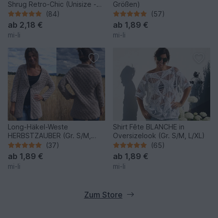
Shrug Retro-Chic (Unisize -
Größen)
für alle Größen leicht
(84)
(57)
anzupassen)
ab
2,18 €
ab
1,89 €
mi-li
mi-li
Long-Häkel-Weste
Shirt Fête BLANCHE in
HERBSTZAUBER (Gr. S/M,
Oversizelook (Gr. S/M, L/XL)
L/XL, leicht an alle Größen
(37)
(65)
anzupassen)
ab
1,89 €
ab
1,89 €
mi-li
mi-li
Zum Store