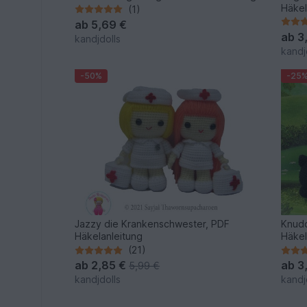
Häkel
(1)
ab
5,69 €
ab
3
kandjdolls
kandj
-50%
-25
Jazzy die Krankenschwester, PDF
Knudd
Häkelanleitung
Häkel
(21)
ab
2,85 €
ab
3
5,99 €
kandjdolls
kandj