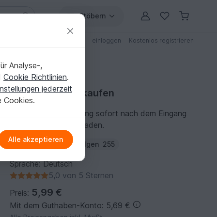
Stöbern
ungen
Anleitungen mit Rabatt
einloggen
Kostenlos registrieren
ür Analyse-,
d
Cookie Richtlinien
.
nstellungen jederzeit
Häkelanleitung kaufen
e Cookies.
Du kannst die Anleitung sofort nach dem Eingang
der Zahlung herunterladen.
Alle akzeptieren
Autor:
kandjdolls
Folgen
255
Sprache: Deutsch
5,0 von 5 Sternen
5,99 €
Preis:
Mit dem Guthaben-Konto: 5,69 €