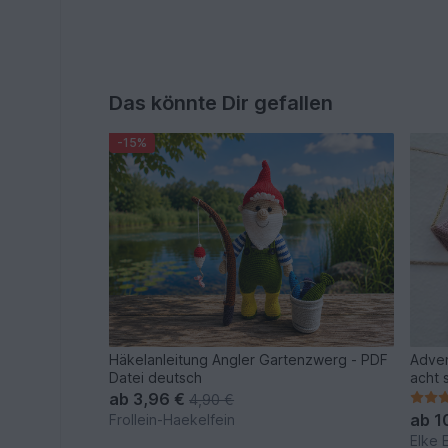
Das könnte Dir gefallen
-15%
Häkelanleitung Angler Gartenzwerg - PDF
Adven
Datei deutsch
acht 
ab
3,96 €
4,90 €
ab
1
Frollein-Haekelfein
Elke 