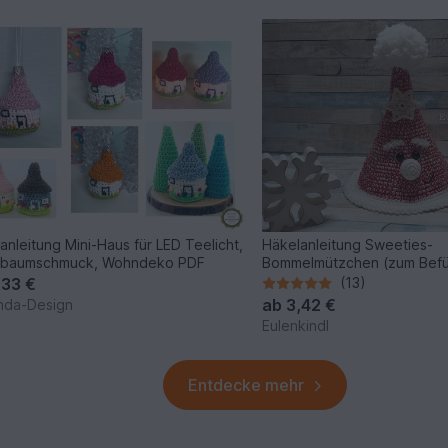
anleitung Mini-Haus für LED Teelicht,
Häkelanleitung Sweeties-
stbaumschmuck, Wohndeko PDF
Bommelmützchen (zum Befü
,33 €
(13)
ab
3,42 €
inda-Design
Eulenkindl
Entdecke mehr