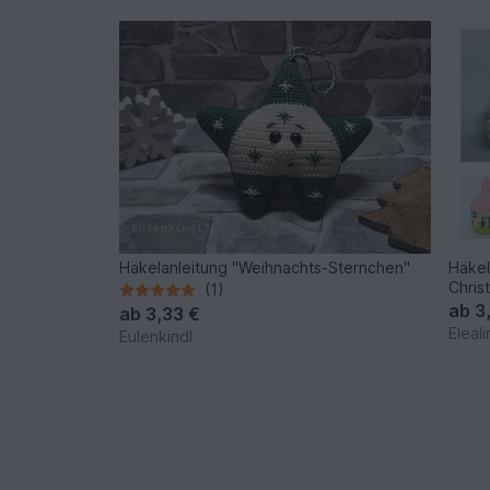
Häkelanleitung "Weihnachts-Sternchen"
Häkel
Chri
(1)
ab
3
ab
3,33 €
Eleal
Eulenkindl