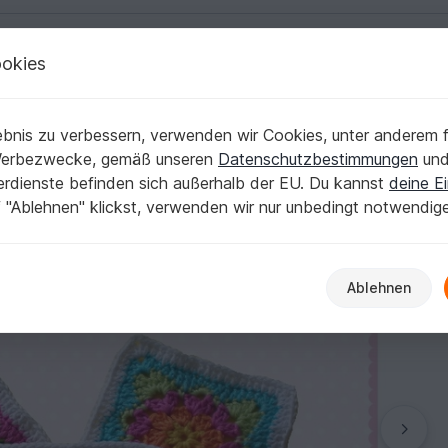
okies
Deutsch | € (EUR)
Kostenlose Anleit
kationen
bnis zu verbessern, verwenden wir Cookies, unter anderem f
E-Book
Werbezwecke, gemäß unseren
Datenschutzbestimmungen
un
nerdienste befinden sich außerhalb der EU. Du kannst
deine Ei
 "Ablehnen" klickst, verwenden wir nur unbedingt notwendig
Ablehnen