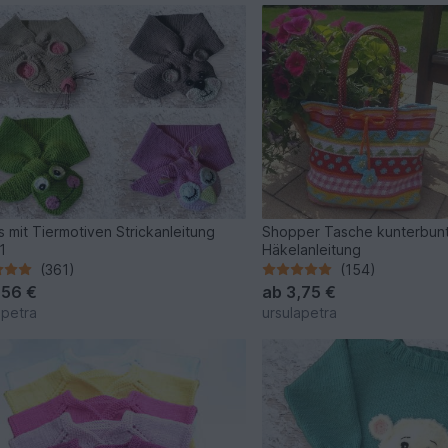
s mit Tiermotiven Strickanleitung
Shopper Tasche kunterbun
1
Häkelanleitung
(361)
(154)
,56 €
ab
3,75 €
apetra
ursulapetra