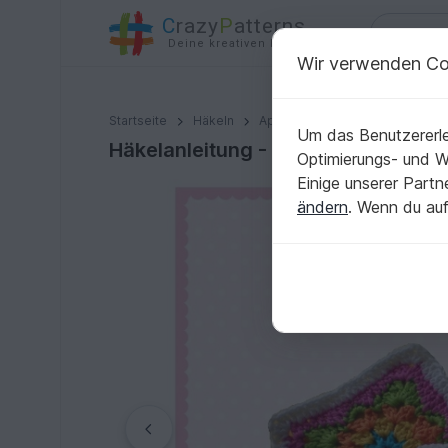
C
razy
P
atterns
Deine kreativen Ideen
Wir verwenden Co
Häkelanleitung - Granny Square - E-Book
Startseite
Häkeln
Applikationen
Weitere Appli
Um das Benutzererle
Häkelanleitung - Granny Square - 
Optimierungs- und 
Einige unserer Part
ändern
. Wenn du auf