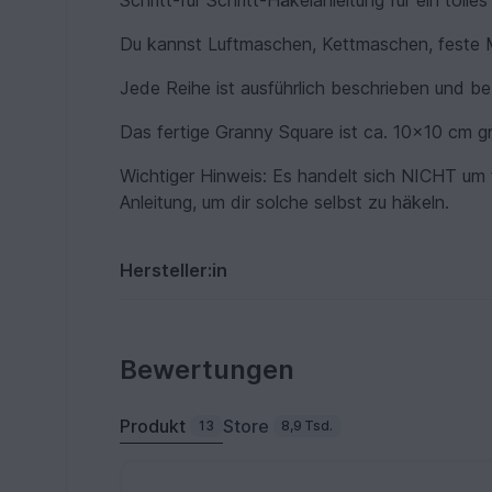
Schritt-für Schritt-Häkelanleitung für ein toll
Du kannst Luftmaschen, Kettmaschen, feste 
Jede Reihe ist ausführlich beschrieben und beb
Das fertige Granny Square ist ca. 10x10 cm g
Wichtiger Hinweis: Es handelt sich NICHT um
Anleitung, um dir solche selbst zu häkeln.
Hersteller:in
Bewertungen
Produkt
Store
13
8,9 Tsd.