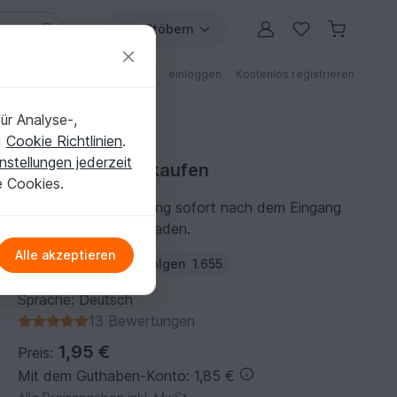
Stöbern
ungen
Anleitungen mit Rabatt
einloggen
Kostenlos registrieren
ür Analyse-,
d
Cookie Richtlinien
.
nstellungen jederzeit
Häkelanleitung kaufen
e Cookies.
Du kannst die Anleitung sofort nach dem Eingang
der Zahlung herunterladen.
Alle akzeptieren
Autor:
ursulapetra
Folgen
1.655
Sprache: Deutsch
13 Bewertungen
1,95 €
Preis:
Mit dem Guthaben-Konto: 1,85 €