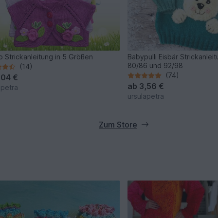
o Strickanleitung in 5 Größen
Babypulli Eisbär Strickanlei
80/86 und 92/98
(14)
(74)
,04 €
ab
3,56 €
apetra
ursulapetra
Zum Store