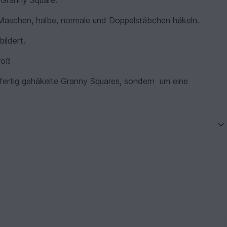
es Granny Square.
Maschen, halbe, normale und Doppelstäbchen häkeln.
ildert.
roß
 fertig gehäkelte Granny Squares, sondern um eine