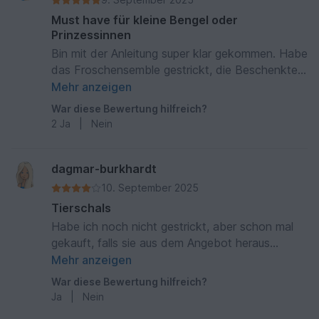
Must have für kleine Bengel oder
Prinzessinnen
Bin mit der Anleitung super klar gekommen. Habe
das Froschensemble gestrickt, die Beschenkte
hat sich riesig gefreut. Klare Kaufempfehlung 👍
Mehr anzeigen
War diese Bewertung hilfreich?
2
Ja
|
Nein
dagmar-burkhardt
10. September 2025
Tierschals
Habe ich noch nicht gestrickt, aber schon mal
gekauft, falls sie aus dem Angebot heraus
genommen wird
Mehr anzeigen
War diese Bewertung hilfreich?
Ja
|
Nein