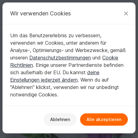
C
razy
P
atterns
Deine kreativen Ideen
Wir verwenden Cookies
Um das Benutzererlebnis zu verbessern,
Deutsch | € (EUR)
einloggen
Kostenlos registrieren
verwenden wir Cookies, unter anderem für
Schals mit Tiermotiven Strickanleitung Vers. 1
Startseite
Stricken
Kinder
Schals & Halstücher
Analyse-, Optimierungs- und Werbezwecke, gemäß
Schals mit Tiermotiven Strickanleitung Vers. 1
unseren
Datenschutzbestimmungen
und
Cookie
Richtlinien
. Einige unserer Partnerdienste befinden
sich außerhalb der EU. Du kannst
deine
Einstellungen jederzeit ändern
. Wenn du auf
"Ablehnen" klickst, verwenden wir nur unbedingt
notwendige Cookies.
Ablehnen
Alle akzeptieren