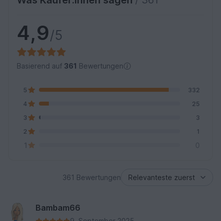
Was Käufer:innen sagen
/ 361
4,9
/5
Basierend auf
361
Bewertungen
5
332
4
25
3
3
2
1
1
0
361 Bewertungen
Bambam66
9. September 2025