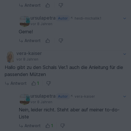
Antwort
ursulapetra
Autor
heidi-michallik1
vor 8 Jahren
Gerne!
Antwort
vera-kaiser
vor 8 Jahren
Hallo gibt zu den Schals Ver.1 auch die Anleitung für die
passenden Mützen
Antwort
1
ursulapetra
Autor
vera-kaiser
vor 8 Jahren
Nein, leider nicht. Steht aber auf meiner to-do-
Liste
Antwort
1