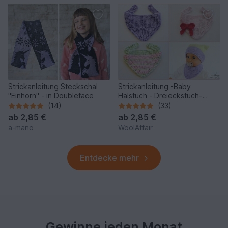
Strickanleitung Steckschal
Strickanleitung -Baby
"Einhorn" - in Doubleface
Halstuch - Dreieckstuch-
No.82a
(14)
(33)
ab
2,85 €
ab
2,85 €
a-mano
WoolAffair
Entdecke mehr
Gewinne jeden Monat