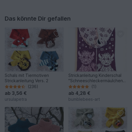
Das könnte Dir gefallen
Schals mit Tiermotiven
Strickanleitung Kinderschal
Strickanleitung Vers. 2
"Schneeschleckermäulchen"
Highland Cow
(236)
(1)
ab
3,56 €
ab
4,28 €
ursulapetra
bumblebees-art