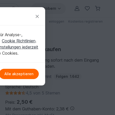
Stöbern
ungen
Anleitungen mit Rabatt
einloggen
Kostenlos registrieren
ür Analyse-,
d
Cookie Richtlinien
.
nstellungen jederzeit
Strickanleitung kaufen
e Cookies.
Du kannst die Anleitung sofort nach dem Eingang
der Zahlung herunterladen.
Alle akzeptieren
Autor:
VeronikaHug-Print
Folgen
1.642
Sprache: Deutsch
4,5 von 5 Sternen
2,50 €
Preis:
Mit dem Guthaben-Konto: 2,38 €