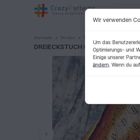
C
razy
P
atterns
Deine kreativen Ideen
Wir verwenden Co
DREIECKSTUCH CATCH A SMILE
Startseite
Stricken
Tücher
Dreieckstücher
Um das Benutzererle
DREIECKSTUCH CATCH A SMILE
Optimierungs- und 
Einige unserer Part
ändern
. Wenn du auf