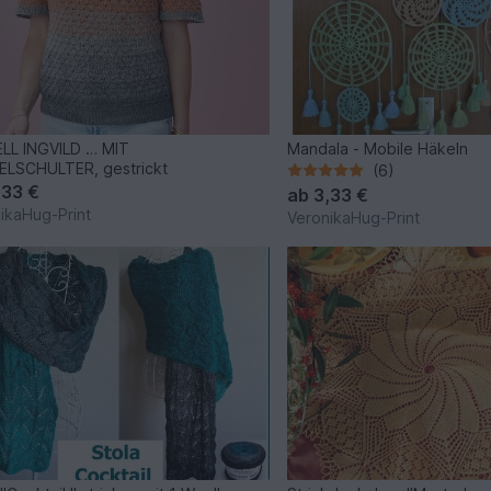
LL INGVILD … MIT
Mandala - Mobile Häkeln
LSCHULTER, gestrickt
(6)
,33 €
ab
3,33 €
ikaHug-Print
VeronikaHug-Print