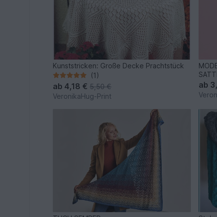
Kunststricken: Große Decke Prachtstück
MODE
SATTE
(1)
ab
3
ab
4,18 €
5,50 €
Veron
VeronikaHug-Print