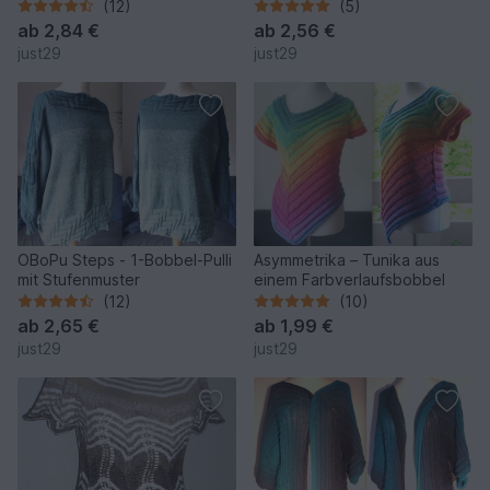
Farbverlaufsbobbel
(12)
(5)
ab
2,84 €
ab
2,56 €
just29
just29
OBoPu Steps - 1-Bobbel-Pulli
Asymmetrika – Tunika aus
mit Stufenmuster
einem Farbverlaufsbobbel
(12)
(10)
ab
2,65 €
ab
1,99 €
just29
just29