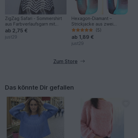
ZigZag Safari - Sommershirt
Hexagon-Diamant –
aus Farbverlaufsgarn mit
Strickjacke aus zwei
unifarbenem Garn
Farbverlaufsbobbeln
ab
2,75 €
(5)
ab
1,89 €
just29
just29
Zum Store
Das könnte Dir gefallen