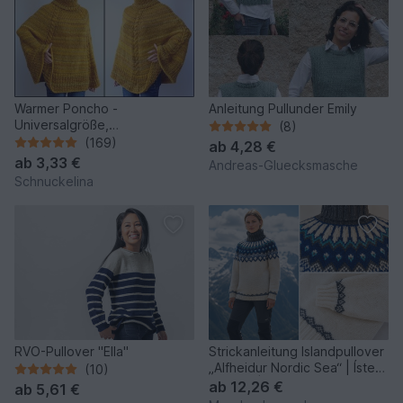
Warmer Poncho -
Anleitung Pullunder Emily
Universalgröße,
(8)
Strickanleitung für Anfänger
(169)
ab
4,28 €
ab
3,33 €
Andreas-Gluecksmasche
Schnuckelina
RVO-Pullover "Ella"
Strickanleitung Islandpullover
„Alfheidur Nordic Sea“ | Ístex
(10)
Léttlopi |
ab
12,26 €
ab
5,61 €