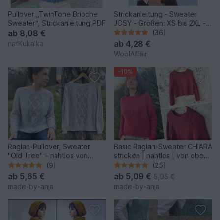
Pullover „TwinTone Brioche
Strickanleitung - Sweater
Sweater“, Strickanleitung PDF
JOSY - Größen: XS bis 2XL -
No.235E
ab
8,08 €
(36)
ab
4,28 €
natKukalka
WoolAffair
-10%
Raglan-Pullover, Sweater
Basic Raglan-Sweater CHIARA
"Old Tree" – nahtlos von
stricken | nahtlos | von oben |
oben gestrickt
8 Größen
(9)
(25)
ab
5,65 €
ab
5,09 €
5,95 €
made-by-anja
made-by-anja