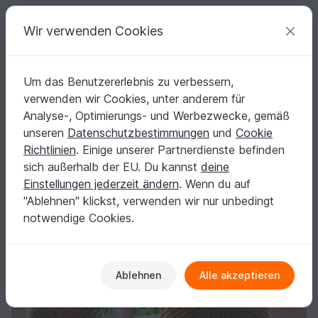
C
razy
P
atterns
Deine kreativen Ideen
Wir verwenden Cookies
Um das Benutzererlebnis zu verbessern,
Deutsch | € (EUR)
einloggen
Kostenlos registrieren
verwenden wir Cookies, unter anderem für
Ripperia - Kurzarmpulli aus einem Farbverlaufsbobbel
Startseite
Stricken
Damen
Pullover & Poncho
Analyse-, Optimierungs- und Werbezwecke, gemäß
Ripperia - Kurzarmpulli aus einem
unseren
Datenschutzbestimmungen
und
Cookie
Farbverlaufsbobbel
Richtlinien
. Einige unserer Partnerdienste befinden
sich außerhalb der EU. Du kannst
deine
Einstellungen jederzeit ändern
. Wenn du auf
"Ablehnen" klickst, verwenden wir nur unbedingt
notwendige Cookies.
Ablehnen
Alle akzeptieren