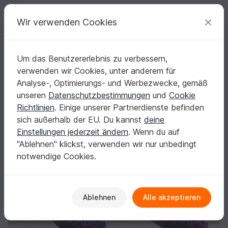
C
razy
P
atterns
Deine kreativen Ideen
Wir verwenden Cookies
Um das Benutzererlebnis zu verbessern,
Deutsch | € (EUR)
einloggen
Kostenlos registrieren
verwenden wir Cookies, unter anderem für
Projekt für einen gemütlichen Abend – Winter Socken, Häkelanleitung
Startseite
Häkeln
Damen
Socken & Beinstulpen
Analyse-, Optimierungs- und Werbezwecke, gemäß
Projekt für einen gemütlichen Abend – Winter
unseren
Datenschutzbestimmungen
und
Cookie
Socken, Häkelanleitung
Richtlinien
. Einige unserer Partnerdienste befinden
sich außerhalb der EU. Du kannst
deine
Einstellungen jederzeit ändern
. Wenn du auf
"Ablehnen" klickst, verwenden wir nur unbedingt
notwendige Cookies.
Ablehnen
Alle akzeptieren