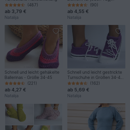
Häkelanleitung mit
(487)
(90)
Häkelschrift in Gr. 32 bis 52+
ab
3,79 €
ab
4,55 €
Natalija
Natalija
Schnell und leicht gehäkelte
Schnell und leicht gestrickte
Ballerinas - Größe 34-45
Turnschuhe in Größen 34-45,
Strickanleitung für 2 Designs
(221)
(162)
ab
4,27 €
ab
5,69 €
Natalija
Natalija