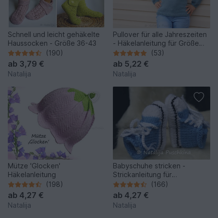
Schnell und leicht gehäkelte
Pullover für alle Jahreszeiten
Haussocken - Größe 36-43
- Häkelanleitung für Größe
32-50
(190)
(53)
ab
3,79 €
ab
5,22 €
Natalija
Natalija
Mütze 'Glocken'
Babyschuhe stricken -
Häkelanleitung
Strickanleitung für
Babyschuhe
(198)
(166)
ab
4,27 €
ab
4,27 €
Natalija
Natalija