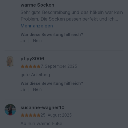
warme Socken
Sehr gute Beschreibung und das häkeln war kein
Problem. Die Socken passen perfekt und ich
habe immer warme Füsse.
Mehr anzeigen
War diese Bewertung hilfreich?
Ja
|
Nein
pfipy3006
7. September 2025
gute Anleitung
War diese Bewertung hilfreich?
Ja
|
Nein
susanne-wagner10
25. August 2025
Ab nun warme Füße