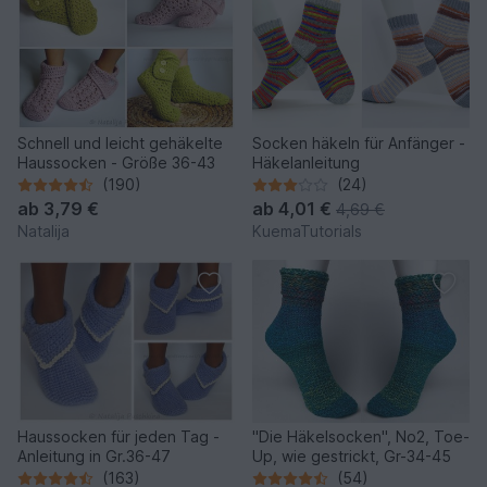
Schnell und leicht gehäkelte
Socken häkeln für Anfänger -
Haussocken - Größe 36-43
Häkelanleitung
(190)
(24)
ab
3,79 €
ab
4,01 €
4,69 €
Natalija
KuemaTutorials
Haussocken für jeden Tag -
"Die Häkelsocken", No2, Toe-
Anleitung in Gr.36-47
Up, wie gestrickt, Gr-34-45
(163)
(54)