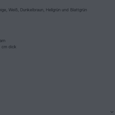
eige, Weiß, Dunkelbraun, Hellgrün und Blattgrün
arn
5 cm dick