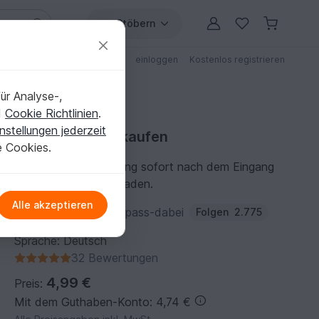
Stöbern
ungen
Anleitungen mit Rabatt
einloggen
Kostenlos registrieren
ür Analyse-,
d
Cookie Richtlinien
.
nstellungen jederzeit
Häkelanleitung kaufen
e Cookies.
Du kannst die Anleitung sofort nach dem Eingang
der Zahlung herunterladen.
Alle akzeptieren
Autor:
Haekelei-mit-Spass-dabei
Folgen
2.775
Sprache: Deutsch
32 Bewertungen
4,99 €
Preis:
Mit dem Guthaben-Konto: 4,74 €