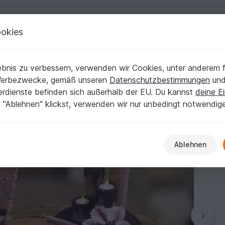
okies
Deutsch | € (EUR)
Kostenlose Anleit
ten
bnis zu verbessern, verwenden wir Cookies, unter anderem f
 Advent / Weihnachten
Werbezwecke, gemäß unseren
Datenschutzbestimmungen
un
nerdienste befinden sich außerhalb der EU. Du kannst
deine Ei
 "Ablehnen" klickst, verwenden wir nur unbedingt notwendig
Ablehnen