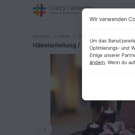
C
razy
P
atterns
Deine kreativen Ideen
Wir verwenden Co
Häkelanleitung / Adventsgesteck / Advent / Weihnach
Startseite
Häkeln
Festlichkeiten
Weihnachten
Um das Benutzererle
Häkelanleitung / Adventsgesteck /
Optimierungs- und 
Einige unserer Part
ändern
. Wenn du auf