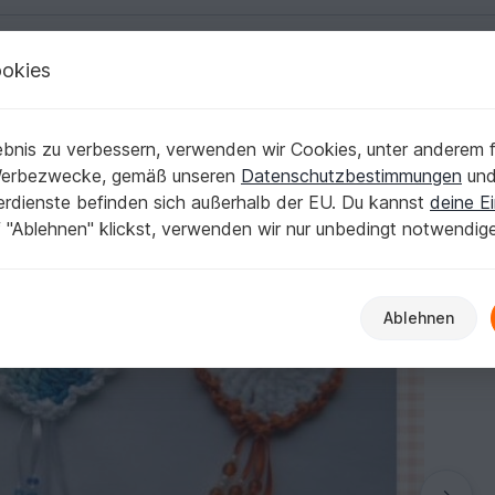
okies
Deutsch | € (EUR)
Kostenlose Anleit
lt | Kostenlose Häkelanleitung
Weitere Applikationen
bnis zu verbessern, verwenden wir Cookies, unter anderem f
bändchen *gehäkelt | Kostenlose Häkelanleit
Werbezwecke, gemäß unseren
Datenschutzbestimmungen
un
nerdienste befinden sich außerhalb der EU. Du kannst
deine Ei
 "Ablehnen" klickst, verwenden wir nur unbedingt notwendig
Ablehnen