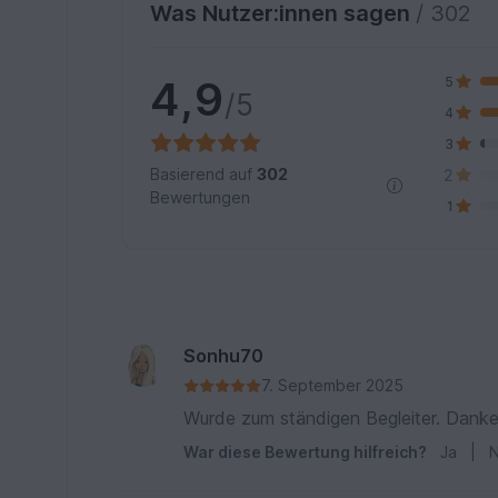
Was Nutzer:innen sagen
/ 302
4,9
5
/5
4
3
Basierend auf
302
2
Bewertungen
1
Sonhu70
7. September 2025
Wurde zum ständigen Begleiter. Dank
War diese Bewertung hilfreich?
Ja
|
N