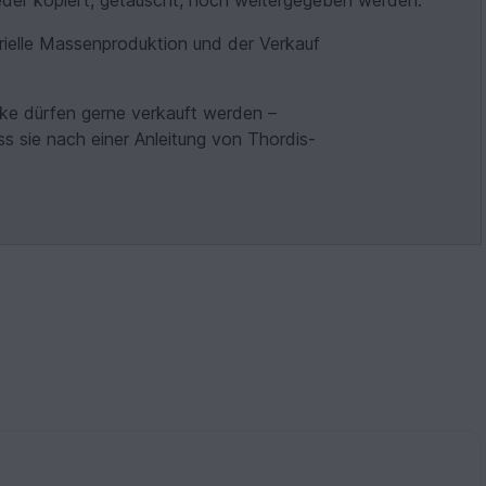
der kopiert, getauscht, noch weitergegeben werden.
rielle Massenproduktion und der Verkauf
cke dürfen gerne verkauft werden –
s sie nach einer Anleitung von Thordis-