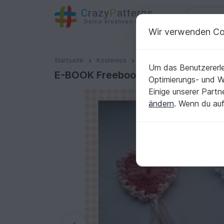
C
razy
P
atterns
Deine kreativen Ideen
Wir verwenden Co
E-BOOK Freebook * Herz mit Perlenbändchen *gehäke
Startseite
Kostenlos
Häkeln
Applikationen
Um das Benutzererle
E-BOOK Freebook * Herz mit Perlen
Optimierungs- und 
Einige unserer Part
ändern
. Wenn du auf