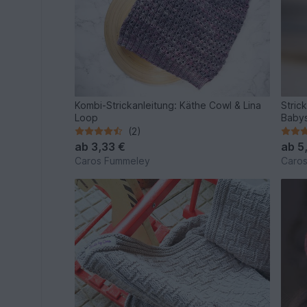
Kombi-Strickanleitung: Käthe Cowl & Lina
Stric
Loop
Babys
(2)
ab
3,33 €
ab
5
Caros Fummeley
Caro