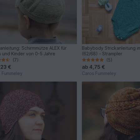
kanleitung: Schirmmütze ALEX für
Babybody Strickanleitung i
 und Kinder von 0-5 Jahre
(62/68) - Strampler
(7)
(5)
,23 €
ab
4,75 €
s Fummeley
Caros Fummeley