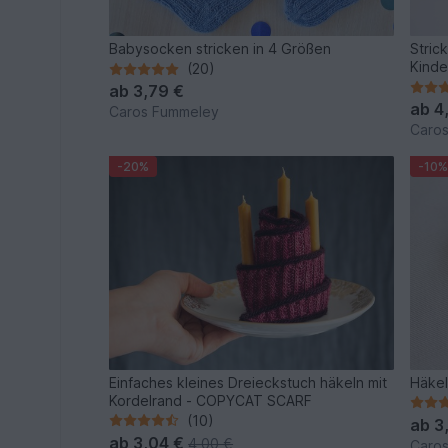
Babysocken stricken in 4 Größen
Stric
Kinde
(20)
ab
3,79 €
ab
4
Caros Fummeley
Caro
-20%
-10%
Einfaches kleines Dreieckstuch häkeln mit
Häkel
Kordelrand - COPYCAT SCARF
(10)
ab
3
ab
3,04 €
4,00 €
Caro