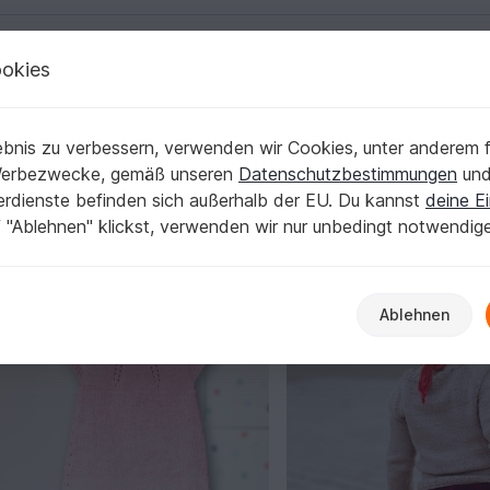
okies
Deutsch | € (EUR)
Kostenlose Anleit
9k
bnis zu verbessern, verwenden wir Cookies, unter anderem f
erifiziert
Top Autor
9.848
Werbezwecke, gemäß unseren
Datenschutzbestimmungen
un
nerdienste befinden sich außerhalb der EU. Du kannst
deine Ei
 "Ablehnen" klickst, verwenden wir nur unbedingt notwendig
%
-10%
Ablehnen