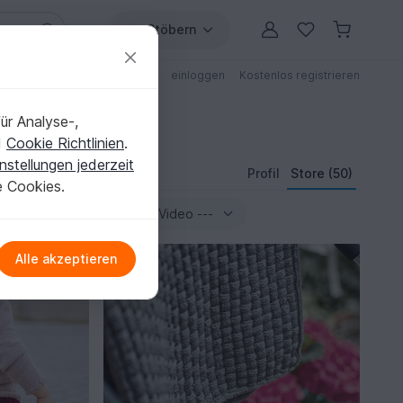
Stöbern
ungen
Anleitungen mit Rabatt
einloggen
Kostenlos registrieren
ür Analyse-,
d
Cookie Richtlinien
.
nstellungen jederzeit
Profil
Store (50)
e Cookies.
Alle akzeptieren