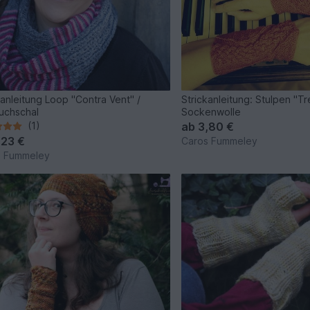
kanleitung Loop "Contra Vent" /
Strickanleitung: Stulpen "T
uchschal
Sockenwolle
(1)
ab
3,80 €
,23 €
Caros Fummeley
s Fummeley