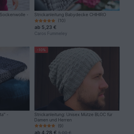
 Sockenwolle -
Strickanleitung Babydecke CHIHIRO
(10)
ab
5,23 €
Caros Fummeley
-10%
a" -
Strickanleitung: Unisex Mütze BLOC für
Damen und Herren
(9)
ab
4,28 €
5,00 €