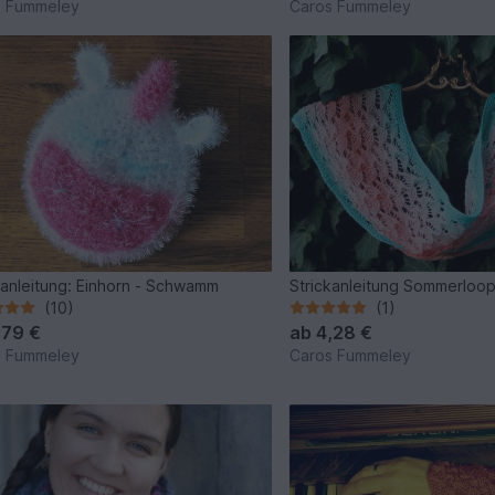
s Fummeley
Caros Fummeley
anleitung: Einhorn - Schwamm
Strickanleitung Sommerloo
(10)
(1)
,79 €
ab
4,28 €
s Fummeley
Caros Fummeley