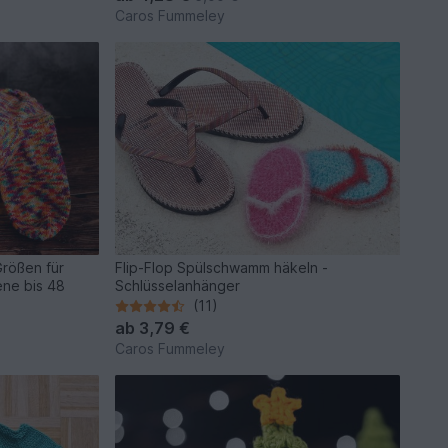
Caros Fummeley
Größen für
Flip-Flop Spülschwamm häkeln -
ene bis 48
Schlüsselanhänger
(11)
ab
3,79 €
Caros Fummeley