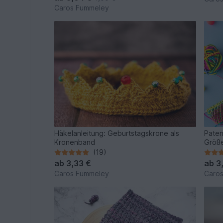
Caros Fummeley
Häkelanleitung: Geburtstagskrone als
Paten
Kronenband
Größe
(19)
ab
3,33 €
ab
3
Caros Fummeley
Caro