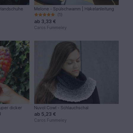
e Handschuhe
Melone - Spülschwamm | Häkelanleitung
(1)
ab
3,33 €
Caros Fummeley
uper dicker
Nuvol Cowl - Schlauchschal
g
ab
5,23 €
Caros Fummeley