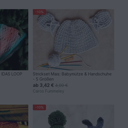
-10%
p IDAS LOOP
Strickset Mais: Babymütze & Handschuhe
- 5 Größen
ab
3,42 €
4,00 €
Caros Fummeley
-10%