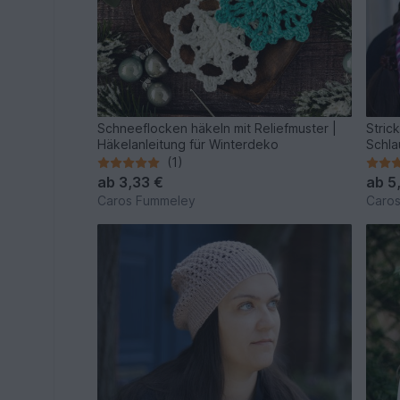
Schneeflocken häkeln mit Reliefmuster |
Stric
Häkelanleitung für Winterdeko
Schla
(1)
ab
3,33 €
ab
5
Caros Fummeley
Caro