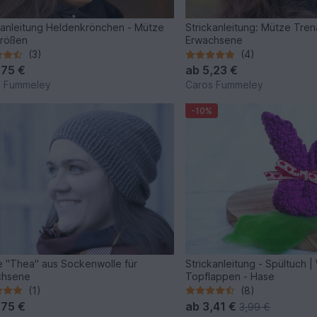
kanleitung Heldenkrönchen - Mütze
Strickanleitung: Mütze Trena
Größen
Erwachsene
(3)
(4)
,75 €
ab
5,23 €
s Fummeley
Caros Fummeley
-10%
 "Thea" aus Sockenwolle für
Strickanleitung - Spültuch 
chsene
Topflappen - Hase
(1)
(8)
,75 €
ab
3,41 €
3,99 €