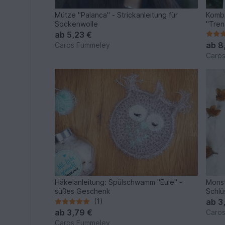
Mütze "Palanca" - Strickanleitung für
Kombi
Sockenwolle
"Tren
ab
5,23 €
ab
8
Caros Fummeley
Caro
Häkelanleitung: Spülschwamm "Eule" -
Mons
süßes Geschenk
Schlü
(1)
ab
3
ab
3,79 €
Caro
Caros Fummeley