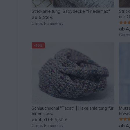
Strickanleitung: Babydecke "Friedemax"
Stric
in 2 
ab
5,23 €
Caros Fummeley
ab
4
Caro
-10%
Schlauchschal "Tacat" | Häkelanleitung für
Mütze
einen Loop
Erwa
ab
4,70 €
5,50 €
ab
4
Caros Fummeley