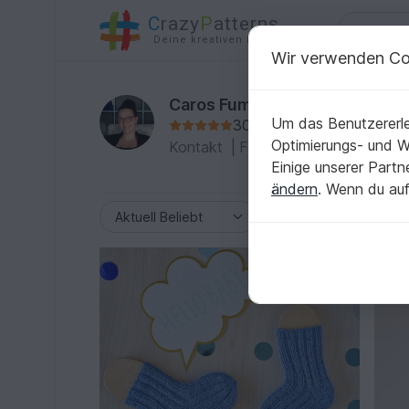
C
razy
P
atterns
Deine kreativen Ideen
Wir verwenden Co
Caros Fummeley
Um das Benutzererle
308 Bewertungen
V
Optimierungs- und 
Kontakt
|
Folgen
|
Zum Profil
Einige unserer Part
ändern
. Wenn du auf
-20