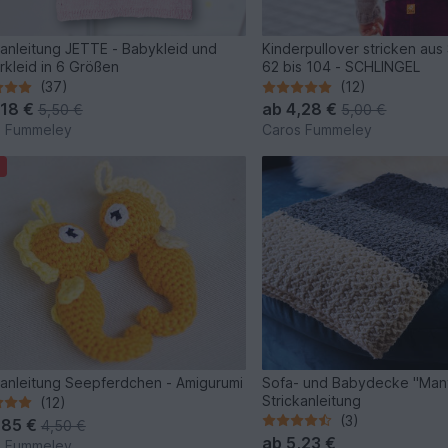
kanleitung JETTE - Babykleid und
Kinderpullover stricken aus
rkleid in 6 Größen
62 bis 104 - SCHLINGEL
(37)
(12)
,18 €
ab
4,28 €
5,50 €
5,00 €
s Fummeley
Caros Fummeley
anleitung Seepferdchen - Amigurumi
Sofa- und Babydecke "Mant
Strickanleitung
(12)
(3)
,85 €
4,50 €
ab
5,23 €
s Fummeley