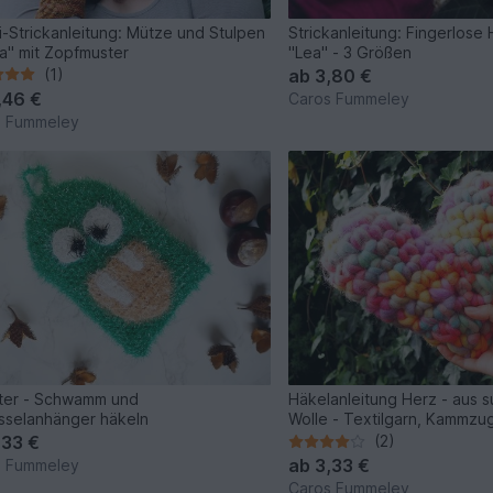
-Strickanleitung: Mütze und Stulpen
Strickanleitung: Fingerlos
a" mit Zopfmuster
"Lea" - 3 Größen
(1)
ab
3,80 €
,46 €
Caros Fummeley
s Fummeley
ter - Schwamm und
Häkelanleitung Herz - aus s
sselanhänger häkeln
Wolle - Textilgarn, Kammzu
,33 €
(2)
ab
3,33 €
s Fummeley
Caros Fummeley