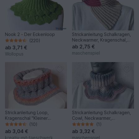
Nook 2 - Der Eckenloop
Strickanleitung Schalkragen,
Neckwarmer, Kragenschal,
(220)
Halssocke #347
ab
2,75 €
ab
3,71 €
maschenspiel
Wollopus
Strickanleitung Loop,
Strickanleitung Schalkragen,
Kragenschal "Kleiner
Cowl, Neckwarmer,
Betrüger"
Kragenschal, Halssocke #344
(10)
(1)
ab
3,04 €
ab
3,32 €
kreativ-mit-taeschwerk
maschenspiel