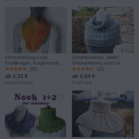
Strickanleitung Loop,
Schulterwärmer „Malin“,
Schalkragen, Kragenschal,
Strickanleitung auch für
Neckwarmer mit Zopf #275
Anfänger, Größe S – XXL
(20)
(23)
ab
3,32 €
ab
3,04 €
maschenspiel
fil-art-aue