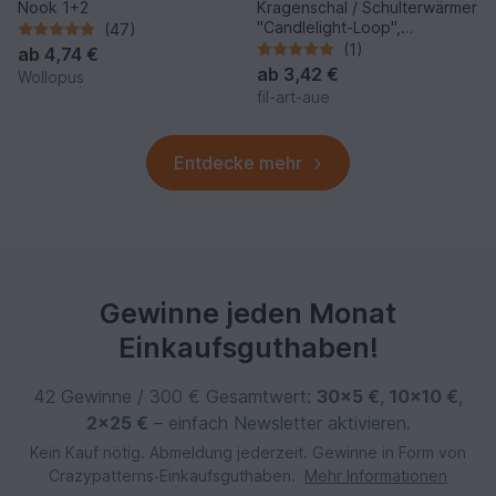
Nook 1+2
Kragenschal / Schulterwärmer
"Candlelight-Loop",
(47)
Strickanleitung, One Size
(1)
ab
4,74 €
ab
3,42 €
Wollopus
fil-art-aue
Entdecke mehr
Gewinne jeden Monat
Einkaufsguthaben!
42 Gewinne / 300 € Gesamtwert:
30×5 €
,
10×10 €
,
2×25 €
– einfach Newsletter aktivieren.
Kein Kauf nötig. Abmeldung jederzeit. Gewinne in Form von
Crazypatterns‑Einkaufsguthaben.
Mehr Informationen