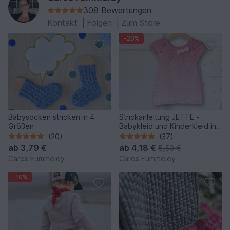
308 Bewertungen
Kontakt
|
Folgen
|
Zum Store
-20%
Babysocken stricken in 4
Strickanleitung JETTE -
Größen
Babykleid und Kinderkleid in
6 Größen
(20)
(37)
ab
3,79 €
ab
4,18 €
5,50 €
Caros Fummeley
Caros Fummeley
-10%