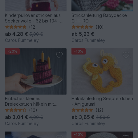
Kinderpullover stricken aus
Strickanleitung Babydecke
Sockenwolle - 62 bis 104 -
CHIHIRO
SCHLINGEL
(12)
(10)
ab
4,28 €
ab
5,23 €
5,00 €
Caros Fummeley
Caros Fummeley
-20%
-10%
Einfaches kleines
Häkelanleitung Seepferdchen
Dreieckstuch häkeln mit
- Amigurumi
Kordelrand - COPYCAT
(10)
(12)
SCARF
ab
3,04 €
ab
3,85 €
4,00 €
4,50 €
Caros Fummeley
Caros Fummeley
-10%