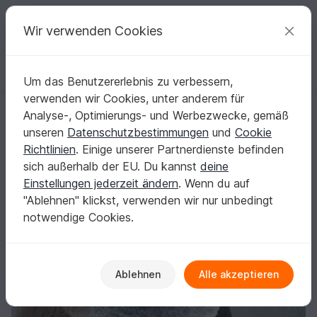
C
razy
P
atterns
Deine kreativen Ideen
Wir verwenden Cookies
Um das Benutzererlebnis zu verbessern,
Deutsch | € (EUR)
einloggen
Kostenlos registrieren
verwenden wir Cookies, unter anderem für
Nuvol Cowl - Schlauchschal
Startseite
Stricken
Schals
Kragenschals
Analyse-, Optimierungs- und Werbezwecke, gemäß
Nuvol Cowl - Schlauchschal
unseren
Datenschutzbestimmungen
und
Cookie
Richtlinien
. Einige unserer Partnerdienste befinden
sich außerhalb der EU. Du kannst
deine
Einstellungen jederzeit ändern
. Wenn du auf
"Ablehnen" klickst, verwenden wir nur unbedingt
notwendige Cookies.
Ablehnen
Alle akzeptieren