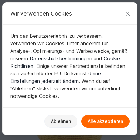
C
razy
P
atterns
Deine kreativen Ideen
Wir verwenden Cookies
Um das Benutzererlebnis zu verbessern,
Deutsch | € (EUR)
einloggen
Kostenlos registrieren
verwenden wir Cookies, unter anderem für
Küken Piepsi -- Häkelanleitung von Haekelkeks®
Startseite
Häkeln
Festlichkeiten
Ostern
Analyse-, Optimierungs- und Werbezwecke, gemäß
Küken Piepsi -- Häkelanleitung von
unseren
Datenschutzbestimmungen
und
Cookie
Haekelkeks®
Richtlinien
. Einige unserer Partnerdienste befinden
sich außerhalb der EU. Du kannst
deine
Einstellungen jederzeit ändern
. Wenn du auf
"Ablehnen" klickst, verwenden wir nur unbedingt
notwendige Cookies.
Ablehnen
Alle akzeptieren