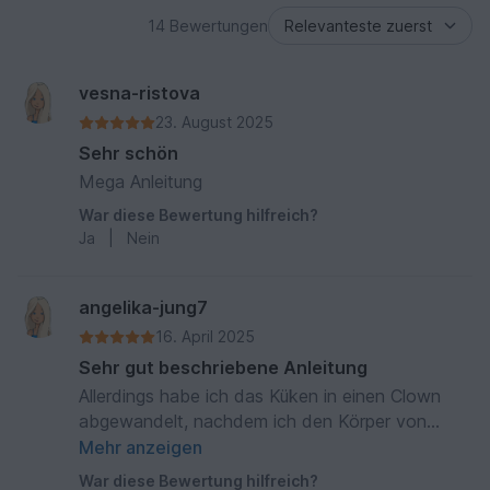
14 Bewertungen
vesna-ristova
23. August 2025
Sehr schön
Mega Anleitung
War diese Bewertung hilfreich?
Ja
|
Nein
angelika-jung7
16. April 2025
Sehr gut beschriebene Anleitung
Allerdings habe ich das Küken in einen Clown
abgewandelt, nachdem ich den Körper von
Piepsi gehäkelt hatte. Der ist so megagroß, dass
Mehr anzeigen
mein Osterhase und meine anderen Küken
War diese Bewertung hilfreich?