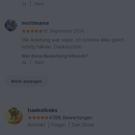
Minderwertigkeitskomplexe bekommen hätten
Ja
|
Nein
muttimama
16. September 2024
Die Anleitung war super, ich konnte alles gleich
richtig häkeln. Dankeschön
War diese Bewertung hilfreich?
Ja
|
Nein
Mehr anzeigen
haekelkeks
4388 Bewertungen
Kontakt
|
Folgen
|
Zum Store