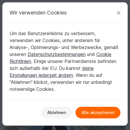
C
razy
P
atterns
Deine kreativen Ideen
Wir verwenden Cookies
Um das Benutzererlebnis zu verbessern,
Deutsch | € (EUR)
einloggen
Kostenlos registrieren
verwenden wir Cookies, unter anderem für
Seelenwärmer Twisted Left Strickanleitung XS bis 4XL
Startseite
Stricken
Damen
Seelenwärmer
Analyse-, Optimierungs- und Werbezwecke, gemäß
Seelenwärmer Twisted Left Strickanleitung
unseren
Datenschutzbestimmungen
und
Cookie
XS bis 4XL
Richtlinien
. Einige unserer Partnerdienste befinden
sich außerhalb der EU. Du kannst
deine
Einstellungen jederzeit ändern
. Wenn du auf
"Ablehnen" klickst, verwenden wir nur unbedingt
notwendige Cookies.
Ablehnen
Alle akzeptieren