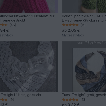
tulpen/Pulswärmer "Eulentanz" für
Beinstulpen "Scale" - 14 J. 
hsene gestrickt
Erwachsene--Strickanleitun
(46)
(19)
,84 €
ab
2,65 €
eativBox
MyCreativBox
Twilight II" klein, gestrickt
Tuch "Twilight" groß, gestri
(16)
(13)
,13 €
ab
3,32 €