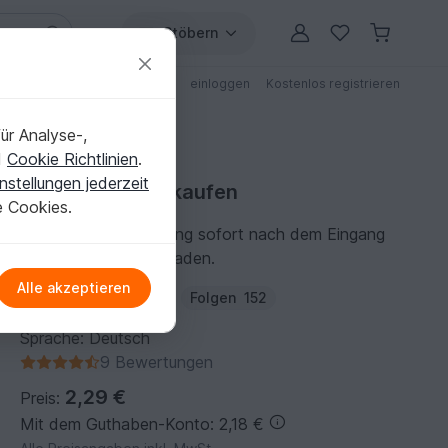
Stöbern
ungen
Anleitungen mit Rabatt
einloggen
Kostenlos registrieren
ür Analyse-,
d
Cookie Richtlinien
.
nstellungen jederzeit
Strickanleitung kaufen
e Cookies.
Du kannst die Anleitung sofort nach dem Eingang
der Zahlung herunterladen.
Alle akzeptieren
Autor:
MyCreativBox
Folgen
152
Sprache: Deutsch
9 Bewertungen
2,29 €
Preis:
Mit dem Guthaben-Konto: 2,18 €