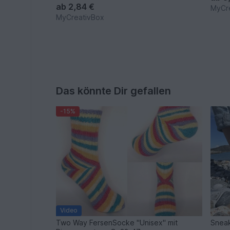
ab
2,84 €
MyCr
MyCreativBox
Das könnte Dir gefallen
-15%
Video
Two Way FersenSocke "Unisex" mit
Snea