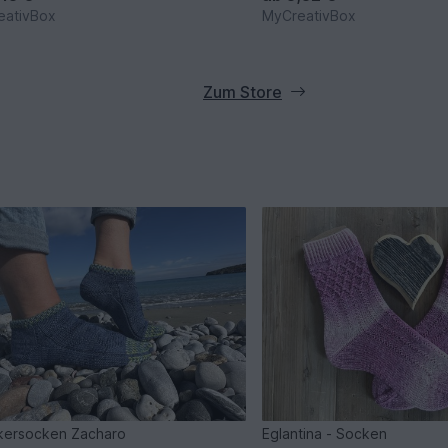
eativBox
MyCreativBox
Zum Store
kersocken Zacharo
Eglantina - Socken