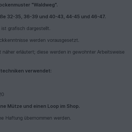
 Sockenmuster "Waldweg".
e 32-35, 36-39 und 40-43, 44-45 und 46-47.
st grafisch dargestellt.
ickkenntnisse werden vorausgesetzt.
t näher erläutert; diese werden in gewohnter Arbeitsweise
cktechniken verwendet:
20
ine Mütze und einen Loop im Shop.
keine Haftung übernommen werden.