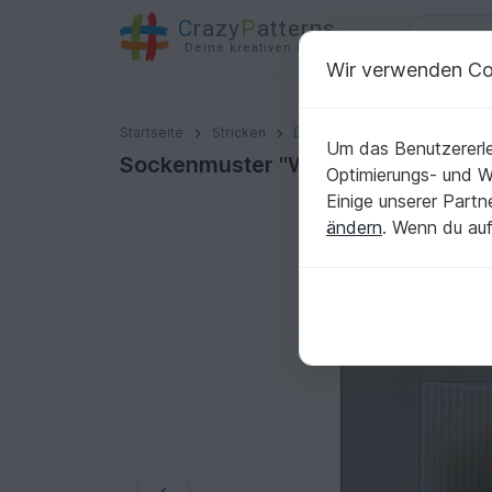
C
razy
P
atterns
Deine kreativen Ideen
Wir verwenden Co
Sockenmuster "Waldweg" - Gr.: 32-47
Startseite
Stricken
Damen
Socken & Beinstul
Um das Benutzererle
Sockenmuster "Waldweg" - Gr.: 32
Optimierungs- und 
Einige unserer Part
ändern
. Wenn du auf