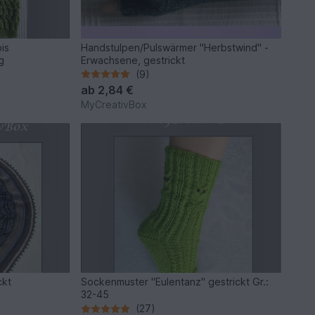
bis
Handstulpen/Pulswärmer "Herbstwind" -
g
Erwachsene, gestrickt
(9)
ab
2,84 €
MyCreativBox
ckt
Sockenmuster "Eulentanz" gestrickt Gr.:
32-45
(27)