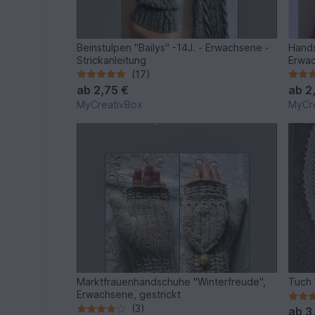
Beinstulpen "Bailys" -14J. - Erwachsene -
Hands
Strickanleitung
Erwac
(17)
ab
2,75 €
ab
2
MyCreativBox
MyCr
Marktfrauenhandschuhe "Winterfreude",
Tuch "
Erwachsene, gestrickt
(3)
ab
3