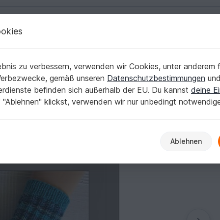
okies
Deutsch | € (EUR)
Kostenlose Anleit
pen
bnis zu verbessern, verwenden wir Cookies, unter anderem f
-47
Werbezwecke, gemäß unseren
Datenschutzbestimmungen
un
nerdienste befinden sich außerhalb der EU. Du kannst
deine Ei
 "Ablehnen" klickst, verwenden wir nur unbedingt notwendig
Ablehnen