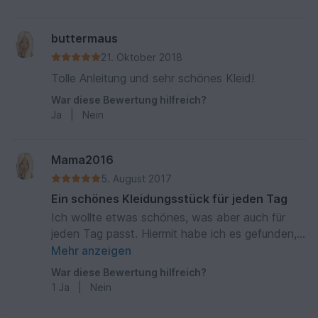
buttermaus
21. Oktober 2018
Tolle Anleitung und sehr schönes Kleid!
War diese Bewertung hilfreich?
Ja
|
Nein
Mama2016
5. August 2017
Ein schönes Kleidungsstück für jeden Tag
Ich wollte etwas schönes, was aber auch für
jeden Tag passt. Hiermit habe ich es gefunden,
einfach und toll mit Materialmix oder diversen
Mehr anzeigen
Farben. Mittlerweile habe ich schon vier Stück
War diese Bewertung hilfreich?
genäht und bin immer wieder begeistert. Sehr
1
Ja
|
Nein
gut auch für Anfänger!