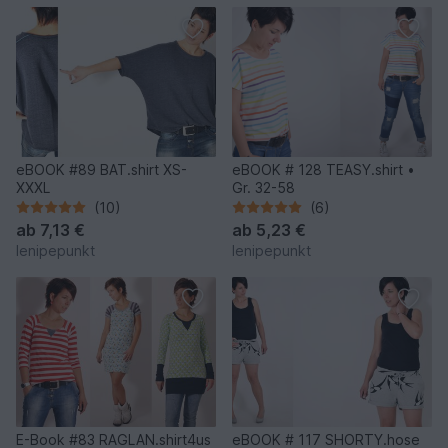
eBOOK #89 BAT.shirt XS-
eBOOK # 128 TEASY.shirt •
XXXL
Gr. 32-58
(10)
(6)
ab
7,13 €
ab
5,23 €
lenipepunkt
lenipepunkt
E-Book #83 RAGLAN.shirt4us
eBOOK # 117 SHORTY.hose