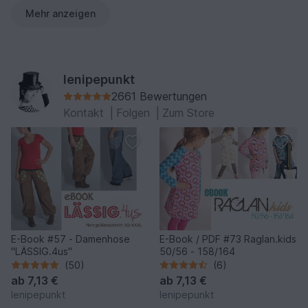
Mehr anzeigen
lenipepunkt
2661 Bewertungen
Kontakt
|
Folgen
|
Zum Store
E-Book #57 - Damenhose
E-Book / PDF #73 Raglan.kids
"LÄSSIG.4us"
50/56 - 158/164
(50)
(6)
ab
7,13 €
ab
7,13 €
lenipepunkt
lenipepunkt