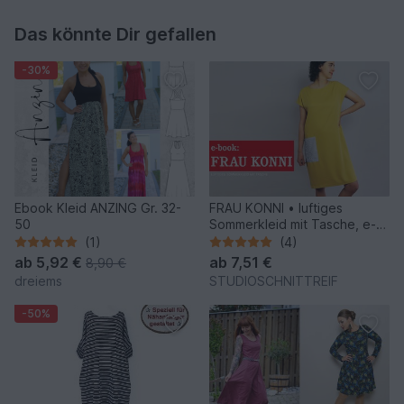
Das könnte Dir gefallen
-30%
Ebook Kleid ANZING Gr. 32-
FRAU KONNI • luftiges
50
Sommerkleid mit Tasche, e-
book
(1)
(4)
ab
5,92 €
ab
7,51 €
8,90 €
dreiems
STUDIOSCHNITTREIF
-50%