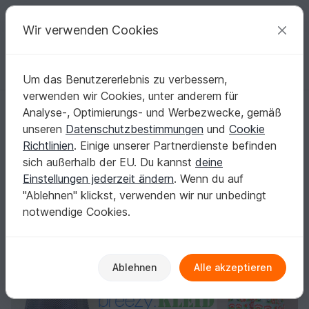
C
razy
P
atterns
Deine kreativen Ideen
Wir verwenden Cookies
Um das Benutzererlebnis zu verbessern,
Deutsch | € (EUR)
einloggen
Kostenlos registrieren
verwenden wir Cookies, unter anderem für
E-Book #78 BREEZY.kleid - Einzelgrößen 32-58
Startseite
Nähen
Damen
Kleider
Analyse-, Optimierungs- und Werbezwecke, gemäß
E-Book #78 BREEZY.kleid - Einzelgrößen 32-
unseren
Datenschutzbestimmungen
und
Cookie
58
Richtlinien
. Einige unserer Partnerdienste befinden
sich außerhalb der EU. Du kannst
deine
Einstellungen jederzeit ändern
. Wenn du auf
"Ablehnen" klickst, verwenden wir nur unbedingt
notwendige Cookies.
Ablehnen
Alle akzeptieren