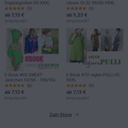
Doppelgrößen XS-XXXL
Unisex Gr.32-58/XS-XXXL
(5)
(5)
ab
7,13 €
ab
5,23 €
lenipepunkt
lenipepunkt
E-Book #69 SWEAT-
E-Book #70 raglan.PULLI XS-
Jäckchen 50/56 - 158/164
XXXL
(8)
(5)
ab
7,13 €
ab
7,13 €
lenipepunkt
lenipepunkt
Zum Store