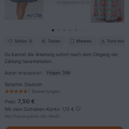
Schön
0
Teilen
Merken
Foto hoch
Du kannst die Anleitung sofort nach dem Eingang der
Zahlung herunterladen.
Autor:
lenipepunkt
Folgen
396
Sprache: Deutsch
7 Bewertungen
7,50 €
Preis:
Mit dem Guthaben-Konto: 7,13 €
Alle Preisangaben inkl. MwSt.