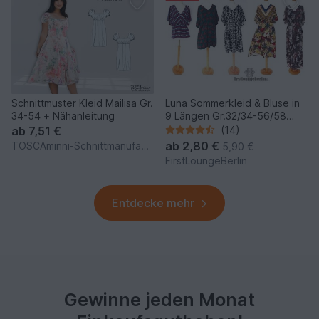
Schnittmuster Kleid Mailisa Gr.
Luna Sommerkleid & Bluse in
34-54 + Nähanleitung
9 Längen Gr.32/34-56/58
Schnitt & Anleitung
ab
7,51 €
(14)
Damenkleid Damenbluse Shirt
ab
2,80 €
TOSCAminni-Schnittmanufaktur
5,90 €
FirstLoungeBerlin
Entdecke mehr
Gewinne jeden Monat