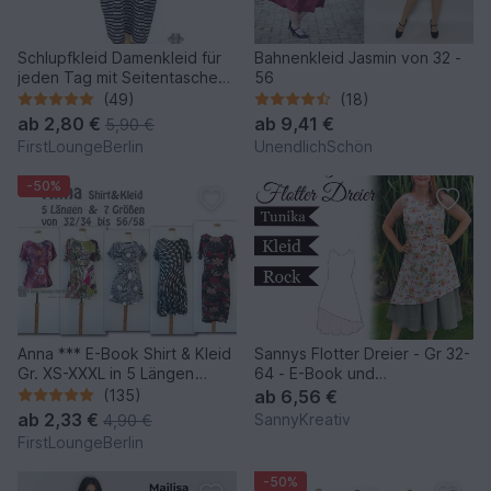
Schlupfkleid Damenkleid für
Bahnenkleid Jasmin von 32 -
jeden Tag mit Seitentaschen
56
- Sommerkleid Jerseykleid
(49)
(18)
Tunika Nähen mit nur kleinem
ab
2,80 €
ab
9,41 €
5,90 €
Schnitt
FirstLoungeBerlin
UnendlichSchön
-50%
Anna *** E-Book Shirt & Kleid
Sannys Flotter Dreier - Gr 32-
Gr. XS-XXXL in 5 Längen
64 - E-Book und
Nähanleitung mit
Nähanleitung
(135)
ab
6,56 €
Schnittmuster Design von
ab
2,33 €
SannyKreativ
4,90 €
firstloungeberlin
FirstLoungeBerlin
-50%