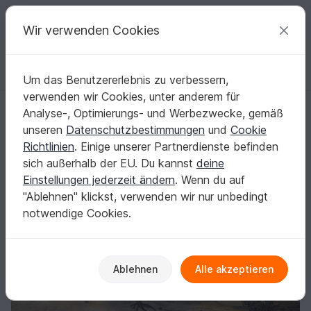
C
razy
P
atterns
Deine kreativen Ideen
Wir verwenden Cookies
Um das Benutzererlebnis zu verbessern,
Deutsch | € (EUR)
einloggen
Kostenlos registrieren
verwenden wir Cookies, unter anderem für
Anleitung Rotkehlchen
Startseite
Häkeln
Amigurumi
Vogelwelt
Analyse-, Optimierungs- und Werbezwecke, gemäß
Anleitung Rotkehlchen
unseren
Datenschutzbestimmungen
und
Cookie
Richtlinien
. Einige unserer Partnerdienste befinden
sich außerhalb der EU. Du kannst
deine
Einstellungen jederzeit ändern
. Wenn du auf
"Ablehnen" klickst, verwenden wir nur unbedingt
notwendige Cookies.
Ablehnen
Alle akzeptieren