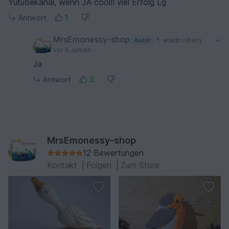
Yutubekanal, wenn JA cool!! viel Erfolg Lg
Antwort
1
MrsEmonessy-shop
Autor
waldtrollfairy
vor 5 Jahren
Ja
Antwort
3
MrsEmonessy-shop
12 Bewertungen
Kontakt
|
Folgen
|
Zum Store