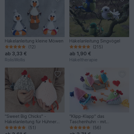
Häkelanleitung kleine Möwen
Häkelanleitung Singvögel
(12)
(215)
ab
3,33 €
ab
1,90 €
RolisWollis
Häkeltherapie
"Sweet Big Chicks" -
"Klipp-Klapp" das
Häkelanleitung für Hühner
Taschenhuhn - mit
zum Knuddeln
Geheimversteck und herziger
(51)
(56)
Füllung