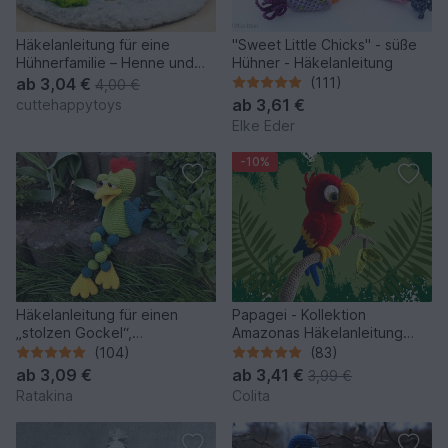
Häkelanleitung für eine
"Sweet Little Chicks" - süße
Hühnerfamilie – Henne und
Hühner - Häkelanleitung
Küken aus Chenillegarn
ab
3,04 €
(111)
4,00 €
ab
3,61 €
cuttehappytoys
Elke Eder
-10%
Häkelanleitung für einen
Papagei - Kollektion
„stolzen Gockel“,
Amazonas Häkelanleitung
Kantenhocker
Amigurumi
(104)
(83)
ab
3,09 €
ab
3,41 €
3,99 €
Ratakina
Colita