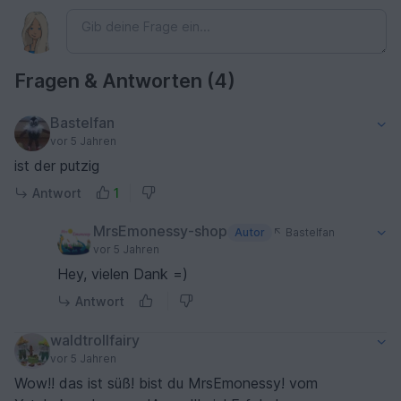
Fragen & Antworten (4)
Bastelfan
vor 5 Jahren
ist der putzig
Antwort
1
MrsEmonessy-shop
Autor
Bastelfan
vor 5 Jahren
Hey, vielen Dank =)
Antwort
waldtrollfairy
vor 5 Jahren
Wow!! das ist süß! bist du MrsEmonessy! vom