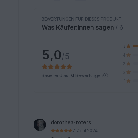
BEWERTUNGEN FÜR DIESES PRODUKT
Was Käufer:innen sagen
/ 6
5
5,0
/5
4
3
2
Basierend auf
6
Bewertungen
1
dorothea-roters
7. April 2024