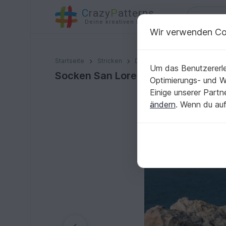
C
razy
P
atterns
Deine kreativen Ideen
Wir verwenden Co
Socken San Lorenzo
Startseite
Stricken
Damen
Socken & Beinstul
Um das Benutzererle
Socken San Lorenzo
Optimierungs- und 
Einige unserer Part
ändern
. Wenn du auf