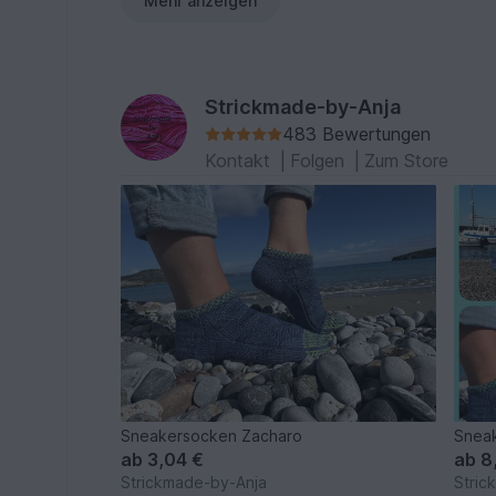
Mehr anzeigen
Strickmade-by-Anja
483 Bewertungen
Kontakt
|
Folgen
|
Zum Store
Sneakersocken Zacharo
Sneak
ab
3,04 €
ab
8
Strickmade-by-Anja
Stric