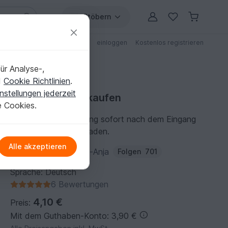
Stöbern
ungen
Anleitungen mit Rabatt
einloggen
Kostenlos registrieren
ür Analyse-,
d
Cookie Richtlinien
.
nstellungen jederzeit
Strickanleitung kaufen
e Cookies.
Du kannst die Anleitung sofort nach dem Eingang
der Zahlung herunterladen.
Alle akzeptieren
Autor:
Strickmade-by-Anja
Folgen
701
Sprache: Deutsch
6 Bewertungen
4,10 €
Preis:
Mit dem Guthaben-Konto: 3,90 €