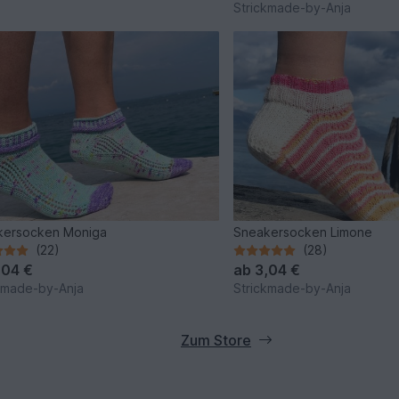
Strickmade-by-Anja
kersocken Moniga
Sneakersocken Limone
(22)
(28)
,04 €
ab
3,04 €
kmade-by-Anja
Strickmade-by-Anja
Zum Store