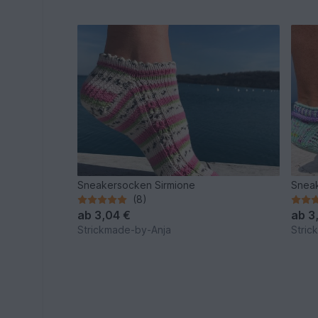
Sneakersocken Sirmione
Snea
(8)
ab
3,04 €
ab
3
Strickmade-by-Anja
Stric