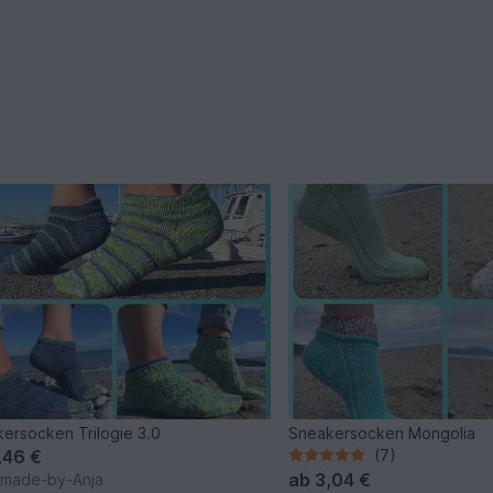
ersocken Trilogie 3.0
Sneakersocken Mongolia
,46 €
(7)
ab
3,04 €
kmade-by-Anja