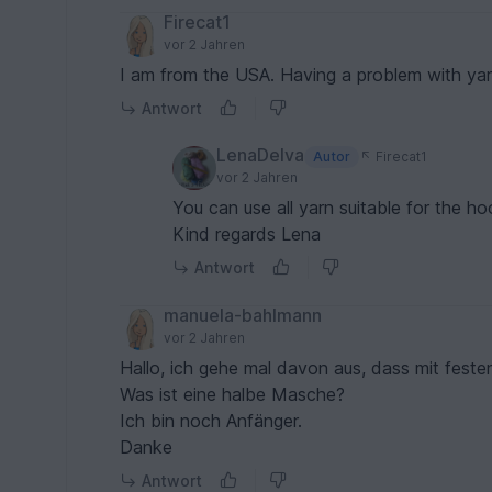
Firecat1
vor 2 Jahren
Antwort
LenaDelva
Autor
Firecat1
vor 2 Jahren
You can use all yarn suitable for the ho
Kind regards Lena
Antwort
manuela-bahlmann
vor 2 Jahren
Hallo, ich gehe mal davon aus, dass mit fes
Was ist eine halbe Masche?
Ich bin noch Anfänger.
Danke
Antwort