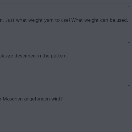
I am from the USA. Having a problem with yarn. Just what weight yarn to use! What weight can be used.
oksize described in the pattern.
ten Maschen angefangen wird?