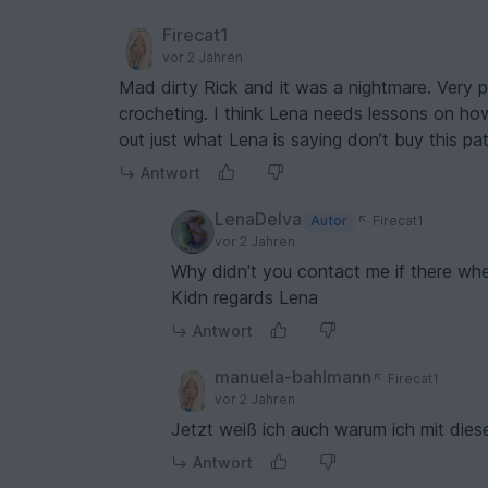
Firecat1
vor 2 Jahren
Mad dirty Rick and it was a nightmare. Very poorly translated and I have quite a lot of experience
crocheting. I think Lena needs lessons on how to translate her patterns. Americans if you cannot figure
Antwort
LenaDelva
Autor
Firecat1
vor 2 Jahren
Why didn't you contact me if there wh
Kidn regards Lena
Antwort
manuela-bahlmann
Firecat1
vor 2 Jahren
Jetzt weiß ich auch warum ich mit dies
Antwort