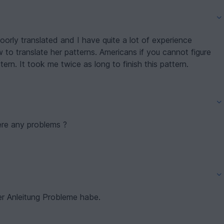
out just what Lena is saying don’t buy this pattern. It took me twice as long to finish this pattern.
ere any problems ?
er Anleitung Probleme habe.