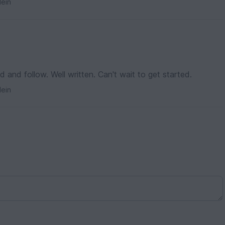
ein
Looked over pattern, very easy to read and follow. Well written. Can't wait to get started.
ein