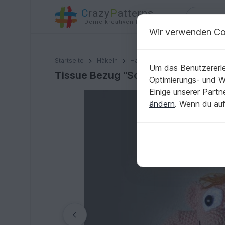
C
razy
P
atterns
Deine kreativen Ideen
Wir verwenden Co
Tissue Bezug "Schmutziger Rik "
Startseite
Häkeln
Haus & Deko
Diverses
Um das Benutzererle
Tissue Bezug "Schmutziger Rik "
Optimierungs- und 
Einige unserer Part
ändern
. Wenn du auf