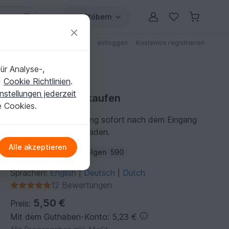
Stöbern
ungen
Anleitungen mit Rabatt
einloggen
Kostenlos registrieren
ür Analyse-,
d
Cookie Richtlinien
.
nstellungen jederzeit
Häkelanleitung kaufen
e Cookies.
Du kannst die Anleitung sofort nach dem Eingang
der Zahlung herunterladen.
Alle akzeptieren
Autor:
LenaDelva
Folgen
590
Sprachen:
English
Deutsch
Dutch
|
|
12 Bewertungen
5,50 €
Preis:
Mit dem Guthaben-Konto: 5,23 €