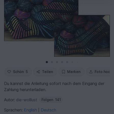
Schön
5
Teilen
Merken
Foto hochl
Du kannst die Anleitung sofort nach dem Eingang der
Zahlung herunterladen.
Autor:
die-wolllust
Folgen
141
Sprachen:
English
Deutsch
|