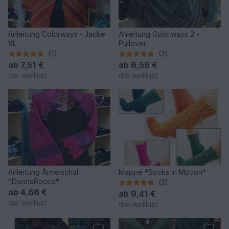
Anleitung Colorways - Jacke
Anleitung Colorways 2 -
XL
Pullover
(1)
(2)
ab
7,51 €
ab
6,56 €
die-wolllust
die-wolllust
Anleitung Ärmelschal
Mappe *Socks in Motion*
*DonnaRocco*
(2)
ab
4,66 €
ab
9,41 €
die-wolllust
die-wolllust