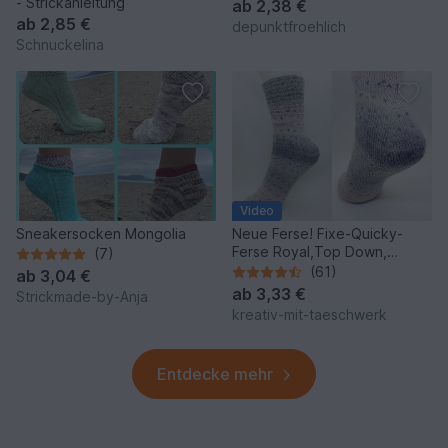
- Strickanleitung
ab
2,38 €
ab
2,85 €
depunktfroehlich
Schnuckelina
Video
Sneakersocken Mongolia
Neue Ferse! Fixe-Quicky-
Ferse Royal,Top Down,
(7)
Socken stricken, Gr. 34-45
(61)
ab
3,04 €
ab
3,33 €
Strickmade-by-Anja
kreativ-mit-taeschwerk
Entdecke mehr