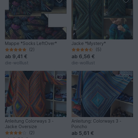
Mappe *Socks LeftOver*
Jacke *Mystery*
(2)
(5)
ab
9,41 €
ab
6,56 €
die-wolllust
die-wolllust
Anleitung Colorways 3 -
Anleitung: Colorways 3 -
Jacke Oversize
Poncho
(2)
ab
5,61 €