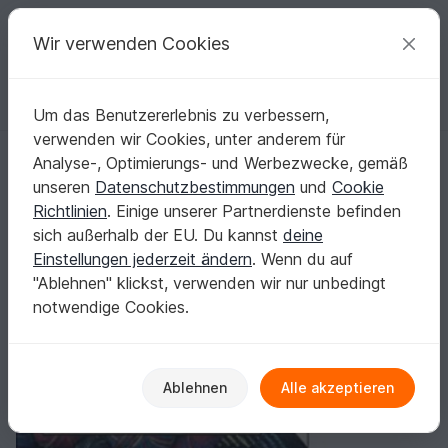
C
razy
P
atterns
Deine kreativen Ideen
Wir verwenden Cookies
Um das Benutzererlebnis zu verbessern,
Deutsch | € (EUR)
einloggen
Kostenlos registrieren
verwenden wir Cookies, unter anderem für
Mappe *Socks LeftOver*
Startseite
Stricken
Damen
Socken & Beinstulpen
Analyse-, Optimierungs- und Werbezwecke, gemäß
Mappe *Socks LeftOver*
unseren
Datenschutzbestimmungen
und
Cookie
Richtlinien
. Einige unserer Partnerdienste befinden
sich außerhalb der EU. Du kannst
deine
Einstellungen jederzeit ändern
. Wenn du auf
"Ablehnen" klickst, verwenden wir nur unbedingt
notwendige Cookies.
Ablehnen
Alle akzeptieren