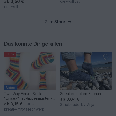
ab
6,56 €
die-wolllust
die-wolllust
Zum Store
Das könnte Dir gefallen
-15%
Video
Two Way FersenSocke
Sneakersocken Zacharo
"Unisex" mit Rippenmuster -
ab
3,04 €
Gr.32-47
ab
3,15 €
3,90 €
Strickmade-by-Anja
kreativ-mit-taeschwerk