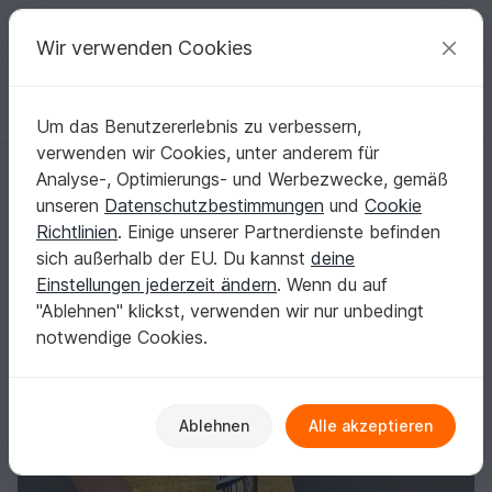
C
razy
P
atterns
Deine kreativen Ideen
Wir verwenden Cookies
Um das Benutzererlebnis zu verbessern,
Deutsch | € (EUR)
einloggen
Kostenlos registrieren
verwenden wir Cookies, unter anderem für
Strickanleitung, Strickjacke mit dreiviertel Ärmeln
Startseite
Stricken
Damen
Jacken & Westen
Analyse-, Optimierungs- und Werbezwecke, gemäß
Strickanleitung, Strickjacke mit dreiviertel
unseren
Datenschutzbestimmungen
und
Cookie
Ärmeln
Richtlinien
. Einige unserer Partnerdienste befinden
sich außerhalb der EU. Du kannst
deine
Einstellungen jederzeit ändern
. Wenn du auf
"Ablehnen" klickst, verwenden wir nur unbedingt
notwendige Cookies.
Ablehnen
Alle akzeptieren