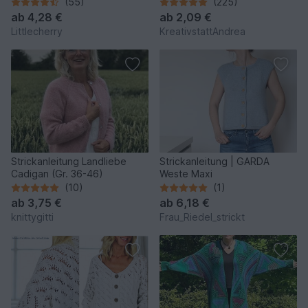
einfach nur WOW!
oversized - Strickanleitung
(55)
(225)
ab
4,28 €
ab
2,09 €
Littlecherry
KreativstattAndrea
Strickanleitung Landliebe
Strickanleitung | GARDA
Cadigan (Gr. 36-46)
Weste Maxi
(10)
(1)
ab
3,75 €
ab
6,18 €
knittygitti
Frau_Riedel_strickt