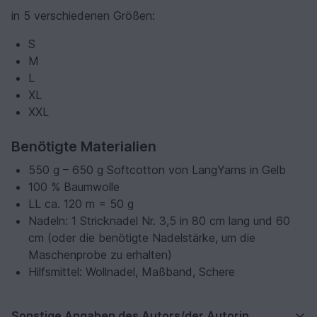
in 5 verschiedenen Größen:
S
M
L
XL
XXL
Benötigte Materialien
550 g – 650 g Softcotton von LangYarns in Gelb
100 % Baumwolle
LL ca. 120 m = 50 g
Nadeln: 1 Stricknadel Nr. 3,5 in 80 cm lang und 60
cm (oder die benötigte Nadelstärke, um die
Maschenprobe zu erhalten)
Hilfsmittel: Wollnadel, Maßband, Schere
Sonstige Angaben des Autors/der Autorin