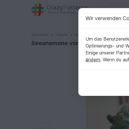
C
razy
P
atterns
Deine kreativen Ideen
Wir verwenden Co
Seeanemone von scHÖnes
Startseite
Häkeln
Festlichkeiten
Hochzeit
Um das Benutzererle
Seeanemone von scHÖnes
Optimierungs- und 
Einige unserer Part
ändern
. Wenn du auf