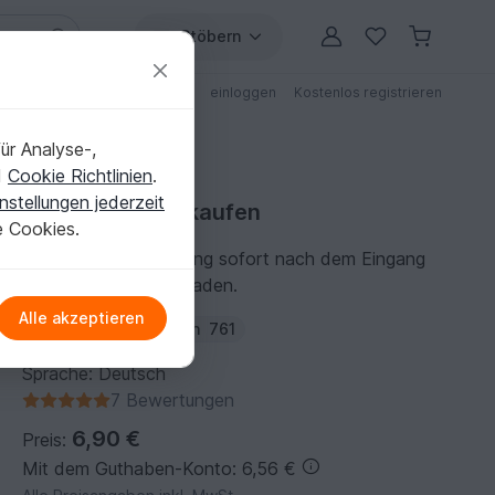
Stöbern
ungen
Anleitungen mit Rabatt
einloggen
Kostenlos registrieren
ür Analyse-,
d
Cookie Richtlinien
.
nstellungen jederzeit
Häkelanleitung kaufen
e Cookies.
Du kannst die Anleitung sofort nach dem Eingang
der Zahlung herunterladen.
Alle akzeptieren
Autor:
Hasibe
Folgen
761
Sprache: Deutsch
7 Bewertungen
6,90 €
Preis:
Mit dem Guthaben-Konto: 6,56 €