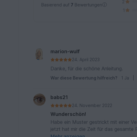
2
Basierend auf
7
Bewertungen
1
marion-wulf
24. April 2023
Danke, für die schöne Anleitung.
War diese Bewertung hilfreich?
1
Ja
|
babs21
24. November 2022
Wunderschön!
Habe ein Muster gestrickt mit einer Ver
jetzt hat mir die Zeit für das gesamte
kommt. Definitiv.
Mehr anzeigen