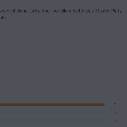
echsel eignet sich. Aber vor allem bietet das Muster Platz
le...
7
0
0