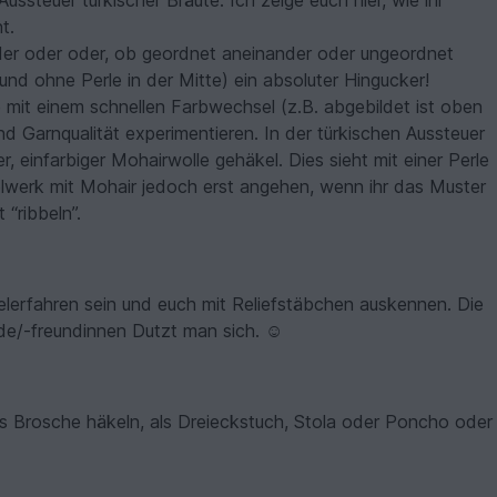
ussteuer türkischer Bräute. Ich zeige euch hier, wie ihr
t.
oder oder oder, ob geordnet aneinander oder ungeordnet
nd ohne Perle in der Mitte) ein absoluter Hingucker!
 mit einem schnellen Farbwechsel (z.B. abgebildet ist oben
nd Garnqualität experimentieren. In der türkischen Aussteuer
r, einfarbiger Mohairwolle gehäkel. Dies sieht mit einer Perle
äkelwerk mit Mohair jedoch erst angehen, wenn ihr das Muster
 “ribbeln”.
äkelerfahren sein und euch mit Reliefstäbchen auskennen. Die
unde/-freundinnen Dutzt man sich. ☺
ls Brosche häkeln, als Dreieckstuch, Stola oder Poncho oder