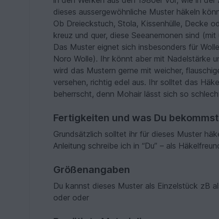
in den Werken aus den 1980er vor, wie in der A
dieses aussergewöhnliche Muster häkeln könn
Ob Dreieckstuch, Stola, Kissenhülle, Decke 
kreuz und quer, diese Seeanemonen sind (mit u
Das Muster eignet sich insbesonders für Wolle
Noro Wolle). Ihr könnt aber mit Nadelstärke u
wird das Mustern gerne mit weicher, flauschige
versehen, richtig edel aus. Ihr solltet das H
beherrscht, denn Mohair lässt sich so schlecht
Fertigkeiten und was Du bekommst
Grundsätzlich solltet ihr für dieses Muster h
Anleitung schreibe ich in “Du” – als Häkelfre
Größenangaben
Du kannst dieses Muster als Einzelstück zB a
oder oder