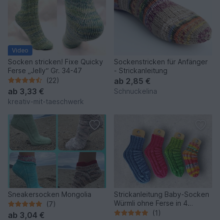
Video
Socken stricken! Fixe Quicky
Sockenstricken für Anfänger
Ferse „Jelly“ Gr. 34-47
- Strickanleitung
(22)
ab
2,85 €
ab
3,33 €
Schnuckelina
kreativ-mit-taeschwerk
Sneakersocken Mongolia
Strickanleitung Baby-Socken
Würmli ohne Ferse in 4
(7)
Größen #377
(1)
ab
3,04 €