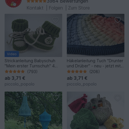
3984 Bewertungen
Kontakt
|
Folgen
|
Zum Store
Video
Strickanleitung Babyschuh
Häkelanleitung Tuch "Drunter
"Mein erster Turnschuh" 4
und Drüber" - neu - jetzt mit
Größen, mit Video
zwei Tuchformen
(793)
(208)
ab
3,71 €
ab
3,71 €
piccolo_popolo
piccolo_popolo