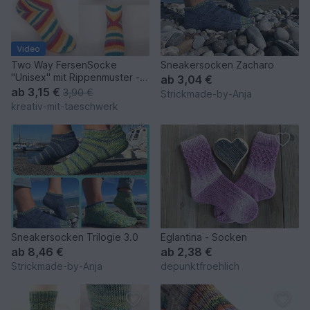
Video
Two Way FersenSocke
Sneakersocken Zacharo
"Unisex" mit Rippenmuster -
ab
3,04 €
Gr.32-47
ab
3,15 €
3,90 €
Strickmade-by-Anja
kreativ-mit-taeschwerk
Sneakersocken Trilogie 3.0
Eglantina - Socken
ab
8,46 €
ab
2,38 €
Strickmade-by-Anja
depunktfroehlich