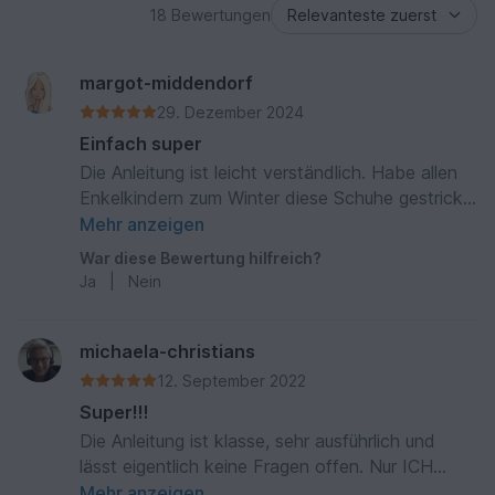
18 Bewertungen
margot-middendorf
29. Dezember 2024
Einfach super
Die Anleitung ist leicht verständlich. Habe allen
Enkelkindern zum Winter diese Schuhe gestrickt,
ziehen sie garnicht mehr aus. Stricke die Schuhe
Mehr anzeigen
jetzt auch als Baby Schuhe für die jüngste
War diese Bewertung hilfreich?
Enkelin.
Ja
|
Nein
michaela-christians
12. September 2022
Super!!!
Die Anleitung ist klasse, sehr ausführlich und
lässt eigentlich keine Fragen offen. Nur ICH
hatte an einer Stelle einen Knoten im Kopf und
Mehr anzeigen