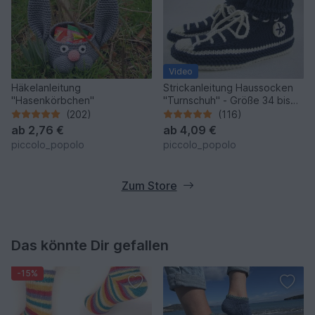
Video
Häkelanleitung
Strickanleitung Haussocken
"Hasenkörbchen"
"Turnschuh" - Größe 34 bis
45 - mit Video
(202)
(116)
ab
2,76 €
ab
4,09 €
piccolo_popolo
piccolo_popolo
Zum Store
Das könnte Dir gefallen
-15%