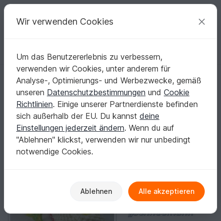
C
razy
P
atterns
Deine kreativen Ideen
Wir verwenden Cookies
Um das Benutzererlebnis zu verbessern,
Deutsch | € (EUR)
einloggen
Kostenlos registrieren
verwenden wir Cookies, unter anderem für
Strickanleitung Haussocken "Schneemann" - Größe 20 bis 41
Startseite
Stricken
Damen
Socken & Beinstulpen
Analyse-, Optimierungs- und Werbezwecke, gemäß
Strickanleitung Haussocken "Schneemann" -
unseren
Datenschutzbestimmungen
und
Cookie
Größe 20 bis 41
Richtlinien
. Einige unserer Partnerdienste befinden
sich außerhalb der EU. Du kannst
deine
Einstellungen jederzeit ändern
. Wenn du auf
"Ablehnen" klickst, verwenden wir nur unbedingt
notwendige Cookies.
Ablehnen
Alle akzeptieren