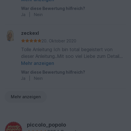
habe die Autorin angeschrieben. Ich habe
War diese Bewertung hilfreich?
ratzfatz eine Antwort bekommen, die mein
Ja
|
Nein
Denk-Problem sofort gelöst hat und nun geht es
wie geschmiert und macht sehr viel Spaß. Ich
freu mich schon auf das Ergebnis und die
zeckexl
Gesichter meiner Enkelkinder. Die Socken sind ja
20. Oktober 2020
wirklich allerliebst. Nochmals lieben Dank für
Tolle Anleitung Ich bin total begeistert von
diese wunderbare Anleitung und die schnelle
dieser Anleitung..Mit soo viel Liebe zum Detail😍.
Hilfe 👍😊 Michaela
Da werde ich auf jeden Fall noch weitere
Mehr anzeigen
Anleitung kaufen.
War diese Bewertung hilfreich?
Ja
|
Nein
Mehr anzeigen
piccolo_popolo