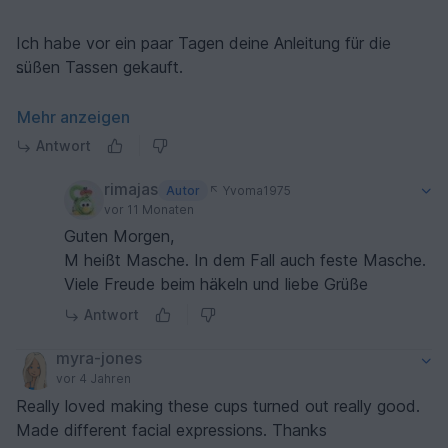
Ich habe vor ein paar Tagen deine Anleitung für die
süßen Tassen gekauft.
Nun bin ich etwas irritiert, weil Weil die Außenseite der
Mehr anzeigen
Tasse von Punkt zwei bis Punkt sieben steht immer ein
Antwort
M.
rimajas
Autor
Yvoma1975
fM - feste Maschen
vor 11 Monaten
M-?????
Guten Morgen,
M heißt Masche. In dem Fall auch feste Masche.
Was ist damit gemeint mit dem M? Und wie häkle ich
Viele Freude beim häkeln und liebe Grüße
diese ?
Antwort
Ich freue mich sehr über eine Antwort von dir.
myra-jones
vor 4 Jahren
Liebe Grüße aus Hannover
Really loved making these cups turned out really good.
Made different facial expressions. Thanks