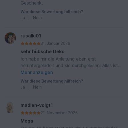
Geschenk.
War diese Bewertung hilfreich?
Ja
|
Nein
rusalki01
31. Januar 2026
sehr hübsche Deko
Ich habe mir die Anleitung eben erst
heruntergeladen und sie durchgelesen. Alles ist
prima beschrieben, sehr ausführlich und einfach
Mehr anzeigen
nachzuarbeiten. Jetzt wird passende Wolle
War diese Bewertung hilfreich?
gesucht und an Geschenke-Tassen gearbeitet.
Ja
|
Nein
Danke für die tolle Anleitung. Update am 3.2.26:
Ich habe jetzt 3 Tassen gehäkelt, alles
vorbereitet und muss nur noch zusammen
madlen-voigt1
nähen. Anleitung wirklich topp!!
21. November 2025
Mega