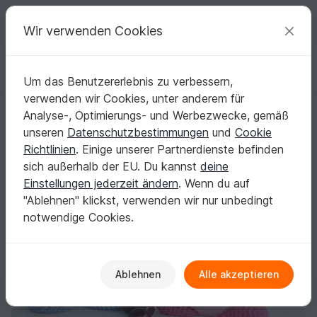
C
razy
P
atterns
Deine kreativen Ideen
Wir verwenden Cookies
Um das Benutzererlebnis zu verbessern,
Deutsch | € (EUR)
einloggen
Kostenlos registrieren
verwenden wir Cookies, unter anderem für
Häkelanleitung für süße Tässchen - Perfekt zum Verschenken
Startseite
Häkeln
Haus & Deko
Diverses
Analyse-, Optimierungs- und Werbezwecke, gemäß
Häkelanleitung für süße Tässchen - Perfekt
unseren
Datenschutzbestimmungen
und
Cookie
zum Verschenken
Richtlinien
. Einige unserer Partnerdienste befinden
sich außerhalb der EU. Du kannst
deine
Einstellungen jederzeit ändern
. Wenn du auf
"Ablehnen" klickst, verwenden wir nur unbedingt
notwendige Cookies.
Ablehnen
Alle akzeptieren