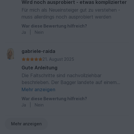
Wird noch ausprobiert - etwas komplizierter
Für mich als Neueinsteiger gut zu verstehen -
muss allerdings noch ausprobiert werden
War diese Bewertung hilfreich?
Ja
|
Nein
gabriele-raida
21. August 2025
Gute Anleitung
Die Faltschritte sind nachvollziehbar
beschrieben. Der Bagger landete auf einem
Browniekuchen mit etwas Folie dazwischen und
Mehr anzeigen
ein paar rechteckigen Waffeln als Baumaterial
War diese Bewertung hilfreich?
dazu
Ja
|
Nein
Mehr anzeigen