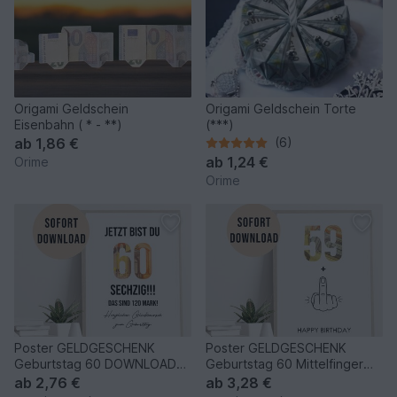
Origami Geldschein
Origami Geldschein Torte
Eisenbahn ( * - **)
(***)
ab
1,86 €
(6)
ab
1,24 €
Orime
Orime
Poster GELDGESCHENK
Poster GELDGESCHENK
Geburtstag 60 DOWNLOAD
Geburtstag 60 Mittelfinger
Vorlage Geldgeschenk
DOWNLOAD
ab
2,76 €
ab
3,28 €