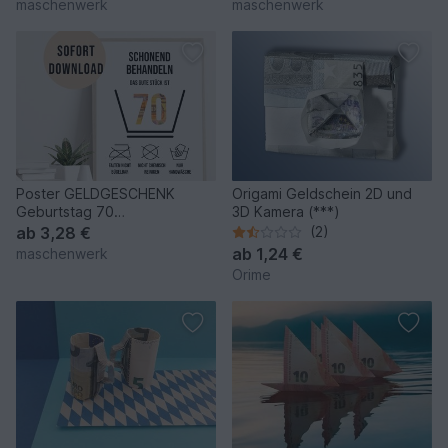
maschenwerk
maschenwerk
Poster GELDGESCHENK
Origami Geldschein 2D und
Geburtstag 70
3D Kamera (***)
Waschanleitung DOWNLOAD
ab
3,28 €
(2)
ab
1,24 €
maschenwerk
Orime