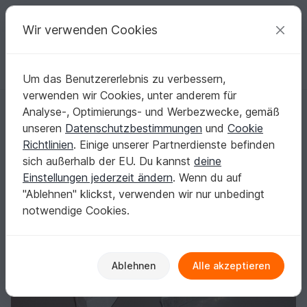
C
razy
P
atterns
Deine kreativen Ideen
Wir verwenden Cookies
Um das Benutzererlebnis zu verbessern,
Deutsch | € (EUR)
einloggen
Kostenlos registrieren
verwenden wir Cookies, unter anderem für
Origami Geldschein Bagger (***)
Startseite
Kostenlos
Basteln
Origami mit Geld
Analyse-, Optimierungs- und Werbezwecke, gemäß
Geburtstag
unseren
Datenschutzbestimmungen
und
Cookie
Origami Geldschein Bagger (***)
Richtlinien
. Einige unserer Partnerdienste befinden
sich außerhalb der EU. Du kannst
deine
Einstellungen jederzeit ändern
. Wenn du auf
"Ablehnen" klickst, verwenden wir nur unbedingt
notwendige Cookies.
Ablehnen
Alle akzeptieren