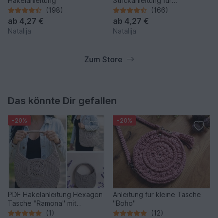
Häkelanleitung
Strickanleitung für
Babyschuhe
(198)
(166)
ab
4,27 €
ab
4,27 €
Natalija
Natalija
Zum Store
Das könnte Dir gefallen
-20%
-20%
PDF Häkelanleitung Hexagon
Anleitung für kleine Tasche
Tasche "Ramona" mit
"Boho"
Mandala Granny Square
(1)
(12)