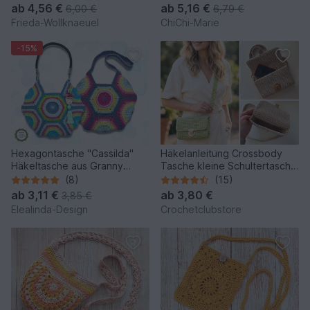
ab
4,56 €
ab
5,16 €
6,00 €
6,79 €
Frieda-Wollknaeuel
ChiChi-Marie
-15%
Hexagontasche "Cassilda"
Häkelanleitung Crossbody
Häkeltasche aus Granny
Tasche kleine Schultertasche
Squares, Schultertasche PDF
häkeln Mini Bag PDF
(8)
(15)
ab
3,11 €
ab
3,80 €
3,85 €
Elealinda-Design
Crochetclubstore