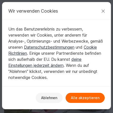
C
razy
P
atterns
Deine kreativen Ideen
Wir verwenden Cookies
Um das Benutzererlebnis zu verbessern,
Deutsch | € (EUR)
einloggen
Kostenlos registrieren
verwenden wir Cookies, unter anderem für
Kindertasche 'Eule' - E-Book | Häkelanleitung
Startseite
Häkeln
Taschen
Umhängetaschen
Analyse-, Optimierungs- und Werbezwecke, gemäß
Kindertasche 'Eule' - E-Book | Häkelanleitung
unseren
Datenschutzbestimmungen
und
Cookie
Richtlinien
. Einige unserer Partnerdienste befinden
sich außerhalb der EU. Du kannst
deine
Einstellungen jederzeit ändern
. Wenn du auf
"Ablehnen" klickst, verwenden wir nur unbedingt
notwendige Cookies.
Ablehnen
Alle akzeptieren