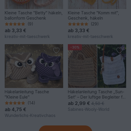
Kleine Tasche "Betty" häkeln,
Kleine Tasche "Komm mit",
ballonform Geschenk
Geschenk, häkeln
(9)
(29)
ab
3,33 €
ab
3,33 €
kreativ-mit-taeschwerk
kreativ-mit-taeschwerk
-30%
Häkelanleitung Tasche
Häkelanleitung Tasche „Sun-
"Kleine Eule"
Set“ – Der luftige Begleiter für
Strand & Stadt
(14)
ab
2,99 €
4,50 €
ab
4,75 €
Sabines-Wooly-World
Wunderlichs-Kreativchaos