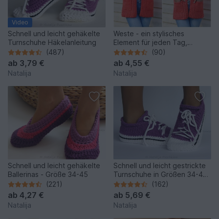
Video
Schnell und leicht gehäkelte
Weste - ein stylisches
Turnschuhe Häkelanleitung
Element für jeden Tag,
Häkelanleitung mit
(487)
(90)
Häkelschrift in Gr. 32 bis 52+
ab
3,79 €
ab
4,55 €
Natalija
Natalija
Schnell und leicht gehäkelte
Schnell und leicht gestrickte
Ballerinas - Größe 34-45
Turnschuhe in Größen 34-45,
Strickanleitung für 2 Designs
(221)
(162)
ab
4,27 €
ab
5,69 €
Natalija
Natalija