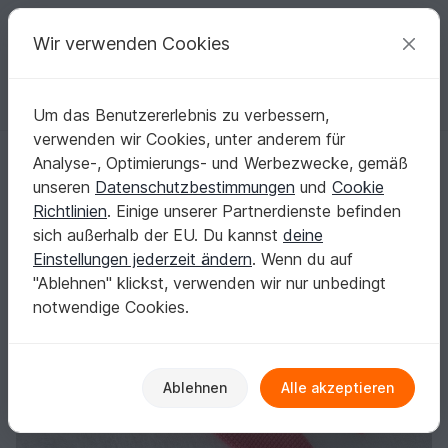
C
razy
P
atterns
Deine kreativen Ideen
Wir verwenden Cookies
Um das Benutzererlebnis zu verbessern,
Deutsch | € (EUR)
einloggen
Kostenlos registrieren
verwenden wir Cookies, unter anderem für
Häkelanleitung, 'Knuddelchen' Schmusepüppchen für kleine Zwerge
Startseite
Häkeln
Festlichkeiten
Geburt
Analyse-, Optimierungs- und Werbezwecke, gemäß
Häkelanleitung, 'Knuddelchen'
unseren
Datenschutzbestimmungen
und
Cookie
Schmusepüppchen für kleine Zwerge
Richtlinien
. Einige unserer Partnerdienste befinden
sich außerhalb der EU. Du kannst
deine
Einstellungen jederzeit ändern
. Wenn du auf
"Ablehnen" klickst, verwenden wir nur unbedingt
notwendige Cookies.
Ablehnen
Alle akzeptieren