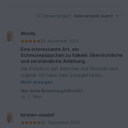
147 Bewertungen
Woolly
25. November 2025
Eine interessante Art, ein
Schmusepüppchen zu häkeln. Übersichtliche
und verständliche Anleitung.
Die Knöpfe in den Beinchen und Ärmchen sind
originell. Ich habe dass Zwergerl heute
fertiggestellt und möchte es am liebsten selbst
Mehr anzeigen
behalten, so nett ist es geworden.
War diese Bewertung hilfreich?
Ja
|
Nein
kirsten-osada1
30. September 2025