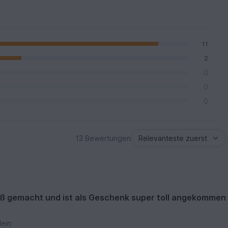
11
2
0
0
0
13 Bewertungen
paß gemacht und ist als Geschenk super toll angekommen
ein