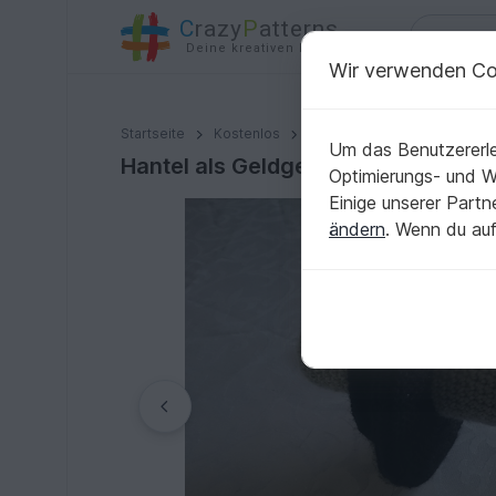
C
razy
P
atterns
Deine kreativen Ideen
Wir verwenden Co
Hantel als Geldgeschenk
Startseite
Kostenlos
Häkeln
Haus & Deko
Um das Benutzererle
Hantel als Geldgeschenk
Optimierungs- und 
Einige unserer Part
ändern
. Wenn du auf