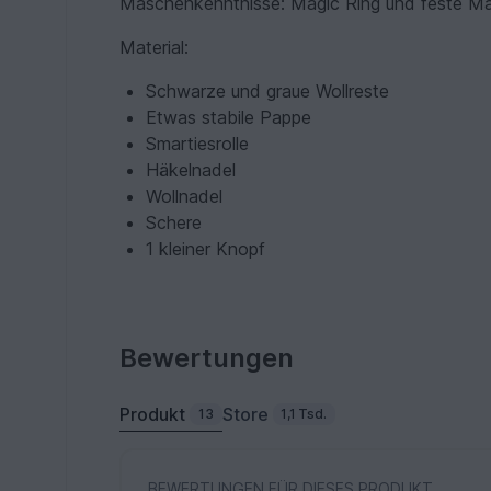
Maschenkenntnisse: Magic Ring und feste M
Material:
Schwarze und graue Wollreste
Etwas stabile Pappe
Smartiesrolle
Häkelnadel
Wollnadel
Schere
1 kleiner Knopf
Bewertungen
Produkt
Store
13
1,1 Tsd.
BEWERTUNGEN FÜR DIESES PRODUKT