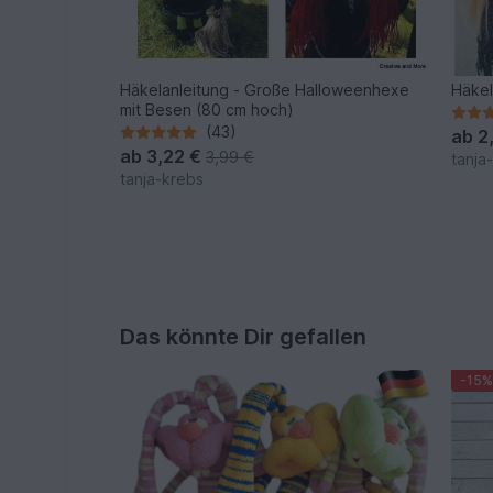
Häkelanleitung - Große Halloweenhexe
mit Besen (80 cm hoch)
(43)
ab
2
ab
3,22 €
3,99 €
tanja
tanja-krebs
Das könnte Dir gefallen
-15%