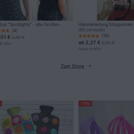
Häkeltop "Spotlights" - alle Größen -
Häkelanleitung Strippender
(60 cm hoch)
(4)
(16)
,01 €
2,49 €
ab
2,27 €
2,99 €
-krebs
tanja-krebs
Zum Store
-10%