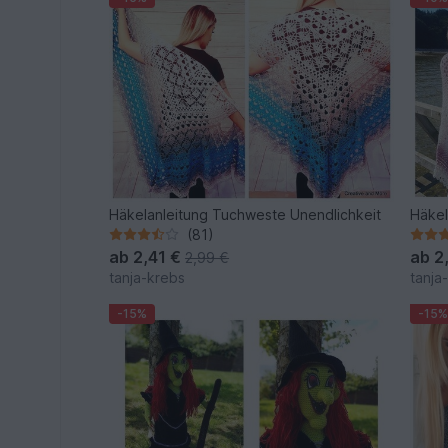
Häkelanleitung Tuchweste Unendlichkeit
Häke
(81)
ab
2,41 €
ab
2
2,99 €
tanja-krebs
tanja
-15%
-15%