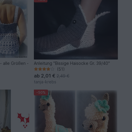
- alle Größen -
Anleitung "Bissige Haisocke Gr. 39/40"
(51)
ab
2,01 €
2,49 €
tanja-krebs
-50%