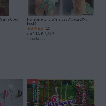
 Santa Claus
Häkelanleitung Wilma das Alpaka (35 cm
hoch)
(21)
ab
1,14 €
2,39 €
tanja-krebs
-10%