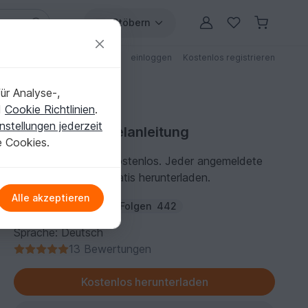
Stöbern
ungen
Anleitungen mit Rabatt
einloggen
Kostenlos registrieren
ür Analyse-,
d
Cookie Richtlinien
.
nstellungen jederzeit
Kostenlose Häkelanleitung
e Cookies.
Diese Anleitung ist kostenlos. Jeder angemeldete
Benutzer kann sie gratis herunterladen.
Alle akzeptieren
Autor:
tanja-krebs
Folgen
442
Sprache: Deutsch
13 Bewertungen
Kostenlos herunterladen