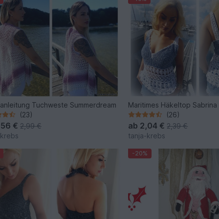
lanleitung Tuchweste Summerdream
Maritimes Häkeltop Sabrina 
(23)
(26)
,56 €
ab
2,04 €
2,99 €
2,39 €
-krebs
tanja-krebs
-20%