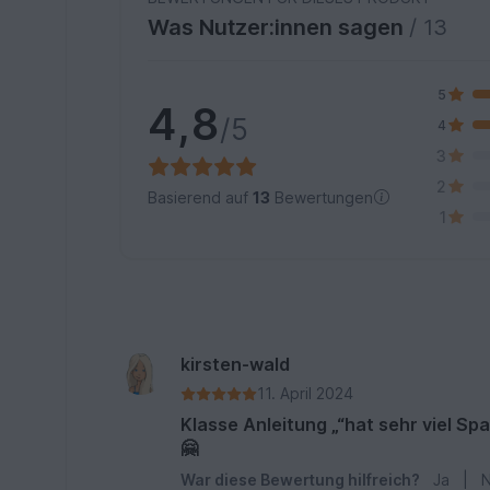
Was Nutzer:innen sagen
/ 13
5
4,8
/5
4
3
2
Basierend auf
13
Bewertungen
1
kirsten-wald
11. April 2024
Klasse Anleitung „“hat sehr viel S
🤗
War diese Bewertung hilfreich?
Ja
|
N