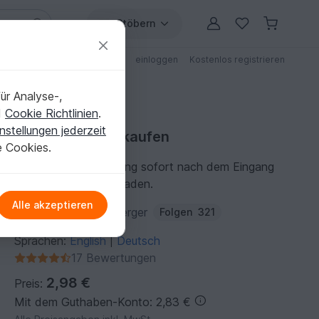
Stöbern
ungen
Anleitungen mit Rabatt
einloggen
Kostenlos registrieren
ür Analyse-,
d
Cookie Richtlinien
.
nstellungen jederzeit
Strickanleitung kaufen
e Cookies.
Du kannst die Anleitung sofort nach dem Eingang
der Zahlung herunterladen.
Alle akzeptieren
Autor:
christina-lemberger
Folgen
321
Sprachen:
English
Deutsch
|
17 Bewertungen
2,98 €
Preis:
Mit dem Guthaben-Konto: 2,83 €