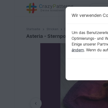
C
razy
P
atterns
Deine kreativen Ideen
Wir verwenden Co
Asteria - Sternponcho - Kinderponcho - Poncho
Startseite
Stricken
Damen
Pullover & Poncho
Um das Benutzererle
Asteria - Sternponcho - Kinderpon
Optimierungs- und 
Einige unserer Part
ändern
. Wenn du auf