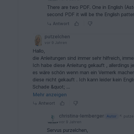
There are two PDF. One in English (Ast
second PDF it will be the English patte
Antwort
putzelchen
vor 9 Jahren
Hallo,
die Anleitungen sind immer sehr hilfreich, imme
Ich habe diese Anleitung gekauft , allerdings j
es wäre schön wenn man ein Vermerk machen könnte ( nur Englisch ) , bevor man bezah
diese nicht gekauft . Ich kann leider kein Englisch . Nun habe ich umsonst Geld ausgegeben &quot;
Schade &quot;
Da ich kein Englisch kann und niemand habe d
Mehr anzeigen
Antwort
christina-lemberger
Autor
putze
vor 9 Jahren
Servus purzelchen,