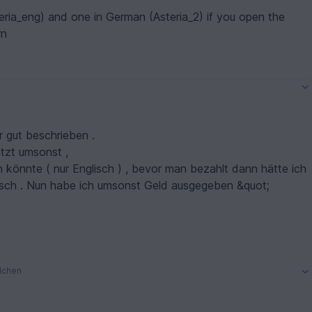
eria_eng) and one in German (Asteria_2) if you open the
rn
r gut beschrieben .
etzt umsonst ,
lt dann hätte ich
er mir das übersetzzen kann .
lchen