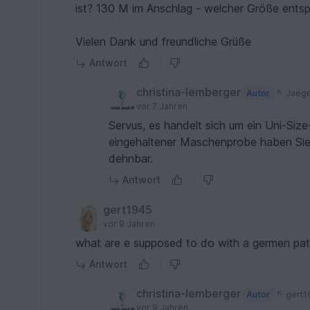
ist? 130 M im Anschlag - welcher Größe entsp
Vielen Dank und freundliche Grüße
Antwort
christina-lemberger
Autor
Jaeg
vor 7 Jahren
Servus, es handelt sich um ein Uni-Size
eingehaltener Maschenprobe haben Sie
dehnbar.
Antwort
gert1945
vor 9 Jahren
what are e supposed to do with a germen patt
Antwort
christina-lemberger
Autor
gert1
vor 9 Jahren