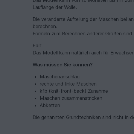
Das Modell kann von 12 Monaten bis hin zum G
Lauflänge der Wolle.
Die veränderte Aufteilung der Maschen bei a
berechnen.
Formeln zum Berechnen anderer Größen sind in
Edit:
Das Modell kann natürlich auch für Erwachsen
Was müssen Sie können?
Maschenanschlag
rechte und linke Maschen
kfb (knit-front-back) Zunahme
Maschen zusammenstricken
Abketten
Die genannten Grundtechniken sind nicht in der