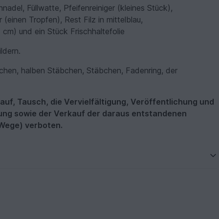
nadel, Füllwatte, Pfeifenreiniger (kleines Stück),
 (einen Tropfen), Rest Filz in mittelblau,
cm) und ein Stück Frischhaltefolie
ldern.
hen, halben Stäbchen, Stäbchen, Fadenring, der
kauf, Tausch, die Vervielfältigung, Veröffentlichung und
tung sowie der Verkauf der daraus entstandenen
 Wege) verboten.