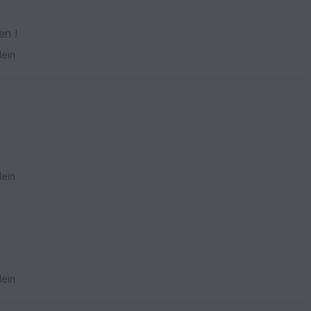
beiten !
ein
ein
ein