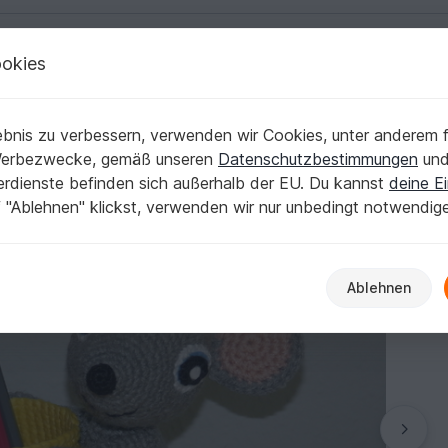
okies
Deutsch | € (EUR)
Kostenlose Anleit
echer
ilos
bnis zu verbessern, verwenden wir Cookies, unter anderem f
ihrem Käse Stiftebecher
Werbezwecke, gemäß unseren
Datenschutzbestimmungen
un
nerdienste befinden sich außerhalb der EU. Du kannst
deine Ei
 "Ablehnen" klickst, verwenden wir nur unbedingt notwendig
Ablehnen