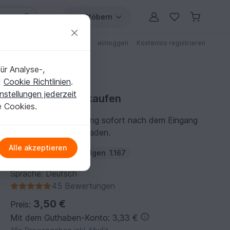
Stöbern
ungen
Anleitungen mit Rabatt
einloggen
Kostenlos registrieren
ür Analyse-,
d
Cookie Richtlinien
.
nstellungen jederzeit
Häkelanleitung kaufen
e Cookies.
Du kannst die Anleitung sofort nach dem Eingang
der Zahlung herunterladen.
Alle akzeptieren
Autor:
RolisWollis
Folgen
1.167
Sprache: Deutsch
45 Bewertungen
3,50 €
Preis:
Mit dem Guthaben-Konto: 3,33 €