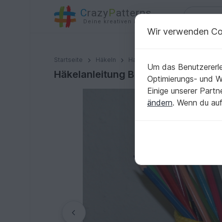
C
razy
P
atterns
Deine kreativen Ideen
Wir verwenden Co
Häkelanleitung Babsi die Maus mit ihrem Käse Stifteb
Startseite
Häkeln
Haus & Deko
Körbe & Utens
Um das Benutzererle
Häkelanleitung Babsi die Maus mit 
Optimierungs- und 
Einige unserer Part
ändern
. Wenn du auf