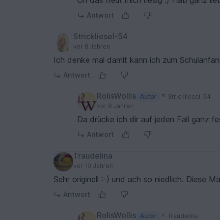
Oh das freut mich riesig :) Hab ganz li
Antwort
Strickliesel-54
vor 8 Jahren
Ich denke mal damit kann ich zum Schulanfang
Antwort
RolisWollis
Autor
Strickliesel-54
vor 8 Jahren
Da drücke ich dir auf jeden Fall ganz f
Antwort
Traudelina
vor 10 Jahren
Sehr originell :-) und ach so niedlich. Diese
Antwort
RolisWollis
Autor
Traudelina