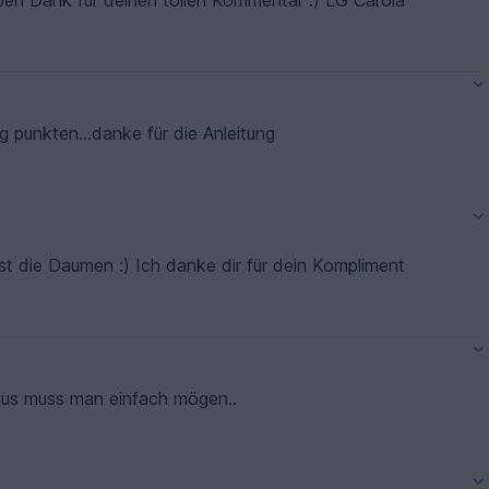
eben Dank für deinen tollen Kommentar :) LG Carola
 punkten...danke für die Anleitung
est die Daumen :) Ich danke dir für dein Kompliment
 Maus muss man einfach mögen..