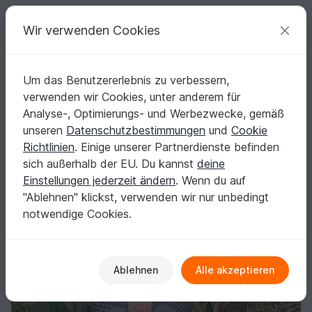
C
razy
P
atterns
Deine kreativen Ideen
Wir verwenden Cookies
Um das Benutzererlebnis zu verbessern,
Deutsch | € (EUR)
einloggen
Kostenlos registrieren
verwenden wir Cookies, unter anderem für
Häkelanleitung "Hasenkörbchen"
Startseite
Häkeln
Festlichkeiten
Ostern
Analyse-, Optimierungs- und Werbezwecke, gemäß
Häkelanleitung "Hasenkörbchen"
unseren
Datenschutzbestimmungen
und
Cookie
Richtlinien
. Einige unserer Partnerdienste befinden
sich außerhalb der EU. Du kannst
deine
Einstellungen jederzeit ändern
. Wenn du auf
"Ablehnen" klickst, verwenden wir nur unbedingt
notwendige Cookies.
Ablehnen
Alle akzeptieren