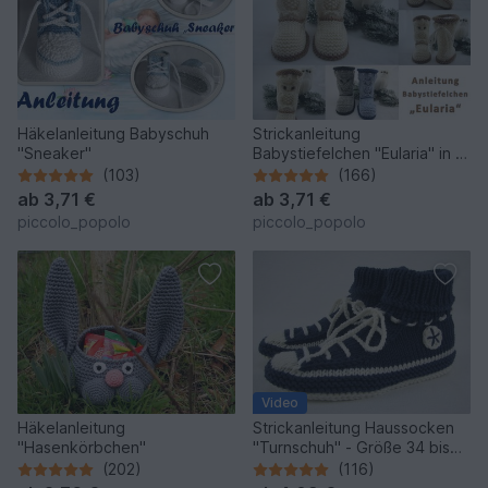
Häkelanleitung Babyschuh
Strickanleitung
"Sneaker"
Babystiefelchen "Eularia" in 4
Größen
(103)
(166)
ab
3,71 €
ab
3,71 €
piccolo_popolo
piccolo_popolo
Video
Häkelanleitung
Strickanleitung Haussocken
"Hasenkörbchen"
"Turnschuh" - Größe 34 bis
45 - mit Video
(202)
(116)