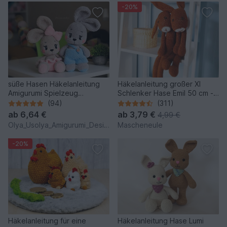
-20%
süße Hasen Häkelanleitung
Häkelanleitung großer Xl
Amigurumi Spielzeug
Schlenker Hase Emil 50 cm -
(Kaninchen)
Schlenkertier
(94)
(311)
ab
6,64 €
ab
3,79 €
4,99 €
Olya_Usolya_Amigurumi_Designer
Mascheneule
-20%
Häkelanleitung für eine
Häkelanleitung Hase Lumi