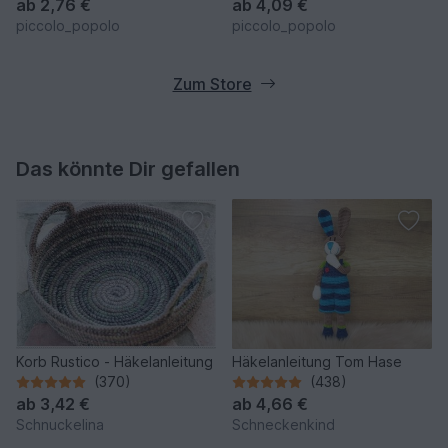
ab
2,76 €
ab
4,09 €
piccolo_popolo
piccolo_popolo
Zum Store
Das könnte Dir gefallen
Korb Rustico - Häkelanleitung
Häkelanleitung Tom Hase
(370)
(438)
ab
3,42 €
ab
4,66 €
Schnuckelina
Schneckenkind