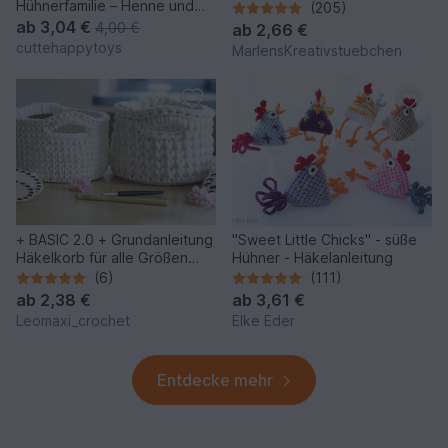
Hühnerfamilie – Henne und
(205)
Küken aus Chenillegarn
ab
3,04 €
4,00 €
ab
2,66 €
cuttehappytoys
MarlensKreativstuebchen
+ BASIC 2.0 + Grundanleitung
"Sweet Little Chicks" - süße
Häkelkorb für alle Größen
Hühner - Häkelanleitung
und 2 Garnstärken
(6)
(111)
ab
2,38 €
ab
3,61 €
Leomaxi_crochet
Elke Eder
Entdecke mehr