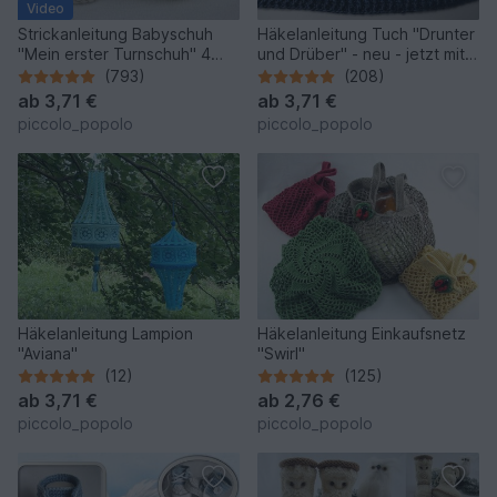
Video
Strickanleitung Babyschuh
Häkelanleitung Tuch "Drunter
"Mein erster Turnschuh" 4
und Drüber" - neu - jetzt mit
Größen, mit Video
zwei Tuchformen
(793)
(208)
ab
3,71 €
ab
3,71 €
piccolo_popolo
piccolo_popolo
Häkelanleitung Lampion
Häkelanleitung Einkaufsnetz
"Aviana"
"Swirl"
(12)
(125)
ab
3,71 €
ab
2,76 €
piccolo_popolo
piccolo_popolo