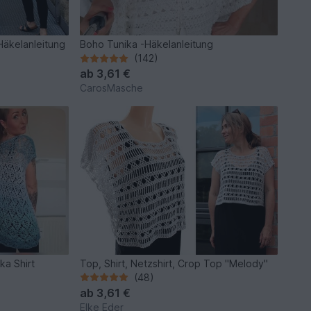
 Häkelanleitung
Boho Tunika -Häkelanleitung
(142)
ab
3,61 €
CarosMasche
ka Shirt
Top, Shirt, Netzshirt, Crop Top "Melody"
(48)
ab
3,61 €
Elke Eder