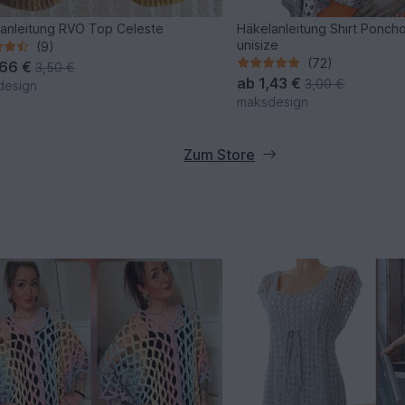
anleitung RVO Top Celeste
Häkelanleitung Shirt Ponch
unisize
(9)
(72)
,66 €
3,50 €
ab
1,43 €
3,00 €
design
maksdesign
Zum Store