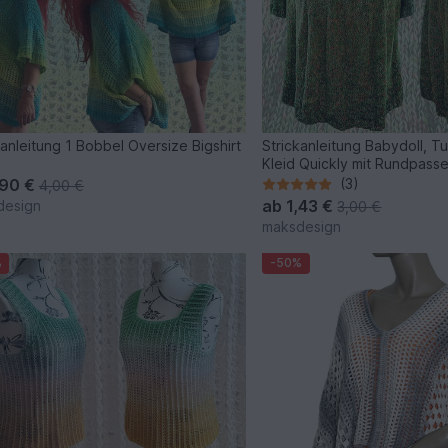
anleitung 1 Bobbel Oversize Bigshirt
Strickanleitung Babydoll, T
Kleid Quickly mit Rundpass
,90 €
(3)
4,00 €
ab
1,43 €
design
3,00 €
maksdesign
%
-50%