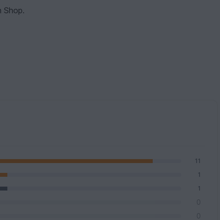
m Shop.
11
1
1
0
0