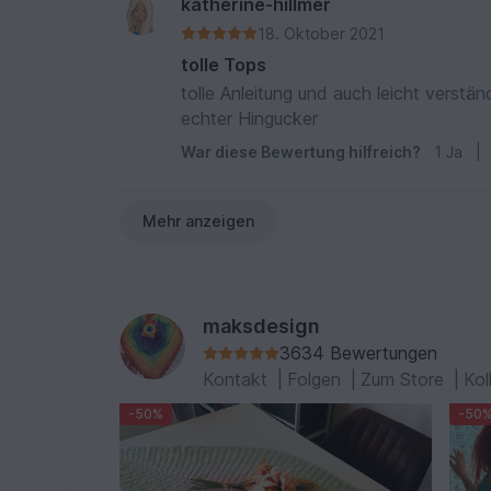
katherine-hillmer
18. Oktober 2021
tolle Tops
tolle Anleitung und auch leicht verstä
echter Hingucker
War diese Bewertung hilfreich?
1
Ja
|
Mehr anzeigen
maksdesign
3634 Bewertungen
Kontakt
|
Folgen
|
Zum Store
|
Kol
-50%
-50