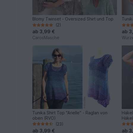
Blomy Twinset - Oversized Shirt und Top
Tunik
(2)
ab
3,99 €
ab
3
CarosMasche
Wurz
Tunika Shirt Top "Arielle" - Raglan von
Häkel
oben (RVO)
Häkel
(23)
ab
3,99 €
ab
3