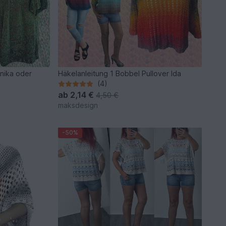
unika oder
Häkelanleitung 1 Bobbel Pullover Ida
e
(4)
ab
2,14 €
4,50 €
maksdesign
-50%