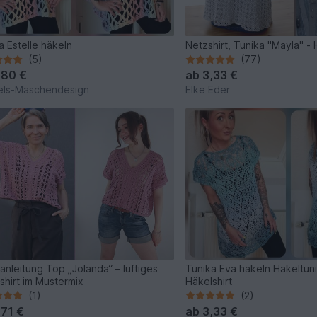
a Estelle häkeln
Netzshirt, Tunika "Mayla" -
(5)
(77)
,80 €
ab
3,33 €
els-Maschendesign
Elke Eder
anleitung Top „Jolanda“ – luftiges
Tunika Eva häkeln Häkeltuni
shirt im Mustermix
Häkelshirt
(1)
(2)
,71 €
ab
3,33 €