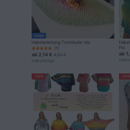
Video
Häkelanleitung Tischläufer Ida
Häkel
Pia
(1)
ab
1
ab
2,14 €
4,50 €
maks
maksdesign
-50%
-50