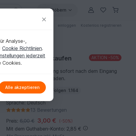
Stöbern
ungen
Anleitungen mit Rabatt
einloggen
Kostenlos registrieren
ür Analyse-,
d
Cookie Richtlinien
.
nstellungen jederzeit
Häkelanleitung kaufen
AKTION
-50%
e Cookies.
Du kannst die Anleitung sofort nach dem Eingang
der Zahlung herunterladen.
Alle akzeptieren
Autor:
maksdesign
Folgen
1.164
Sprache: Deutsch
13 Bewertungen
3,00 €
Preis:
6,00 €
(-50%)
Mit dem Guthaben-Konto: 2,85 €