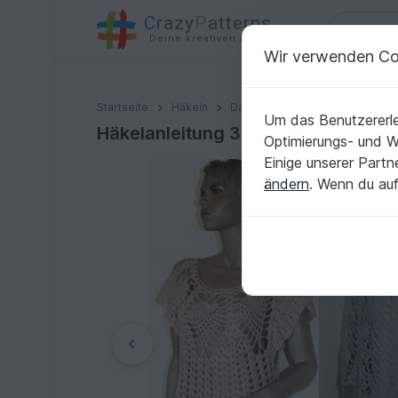
C
razy
P
atterns
Deine kreativen Ideen
Wir verwenden Co
Häkelanleitung 3 Shirts / Tunikas zum Preis von 2
Startseite
Häkeln
Damen
Shirts & Tuniken
Um das Benutzererle
Häkelanleitung 3 Shirts / Tunikas 
Optimierungs- und 
Einige unserer Part
ändern
. Wenn du auf