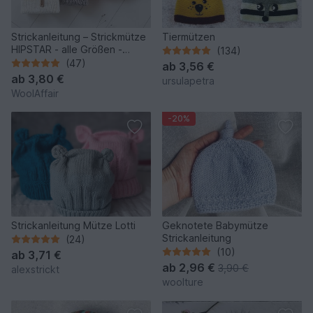
Strickanleitung – Strickmütze
Tiermützen
HIPSTAR - alle Größen -
(134)
unisex - No.255
(47)
ab
3,56 €
ab
3,80 €
ursulapetra
WoolAffair
-20%
Strickanleitung Mütze Lotti
Geknotete Babymütze
Strickanleitung
(24)
(10)
ab
3,71 €
ab
2,96 €
3,90 €
alexstrickt
woolture