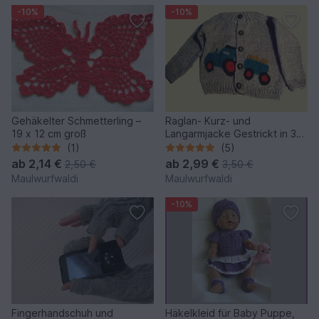
-10%
-10%
Gehäkelter Schmetterling –
Raglan- Kurz- und
19 x 12 cm groß
Langarmjacke Gestrickt in 3
Größen
(1)
(5)
ab
2,14 €
ab
2,99 €
2,50 €
3,50 €
Maulwurfwaldi
Maulwurfwaldi
-10%
Fingerhandschuh und
Häkelkleid für Baby Puppe,