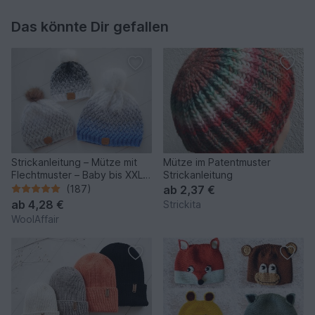
Das könnte Dir gefallen
Strickanleitung – Mütze mit
Mütze im Patentmuster
Flechtmuster – Baby bis XXL -
Strickanleitung
No.153/E
(187)
ab
2,37 €
ab
4,28 €
Strickita
WoolAffair