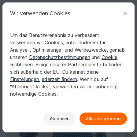
C
razy
P
atterns
Deine kreativen Ideen
Wir verwenden Cookies
Um das Benutzererlebnis zu verbessern,
Deutsch | € (EUR)
einloggen
Kostenlos registrieren
verwenden wir Cookies, unter anderem für
Kleinkinder Schalmütze, gestrickt
Startseite
Stricken
Kinder
Mützen & Hüte
Analyse-, Optimierungs- und Werbezwecke, gemäß
Kleinkinder Schalmütze, gestrickt
unseren
Datenschutzbestimmungen
und
Cookie
Richtlinien
. Einige unserer Partnerdienste befinden
sich außerhalb der EU. Du kannst
deine
Einstellungen jederzeit ändern
. Wenn du auf
"Ablehnen" klickst, verwenden wir nur unbedingt
notwendige Cookies.
Ablehnen
Alle akzeptieren