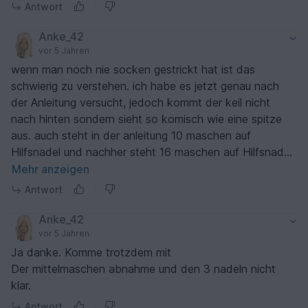
Antwort
Anke_42
vor 5 Jahren
wenn man noch nie socken gestrickt hat ist das
schwierig zu verstehen. ich habe es jetzt genau nach
der Anleitung versucht, jedoch kommt der keil nicht
nach hinten sondern sieht so komisch wie eine spitze
aus. auch steht in der anleitung 10 maschen auf
Hilfsnadel und nachher steht 16 maschen auf Hilfsnadel
muss man diese vorher auf Hilfsnadel oder erst zum
Mehr anzeigen
Schluss, ist für mich einwenig irre führend. es sieht genau
Antwort
umgedreht bei mir aus. Ich gebe es auf. Der Keil geht
nach vorn nicht nach hinten.
Anke_42
vor 5 Jahren
Ja danke. Komme trotzdem mit
Der mittelmaschen abnahme und den 3 nadeln nicht
klar.
Antwort