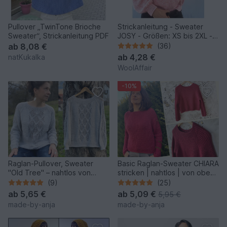
Pullover „TwinTone Brioche
Strickanleitung - Sweater
Sweater“, Strickanleitung PDF
JOSY - Größen: XS bis 2XL -
No.235E
ab
8,08 €
(36)
ab
4,28 €
natKukalka
WoolAffair
-10%
Raglan-Pullover, Sweater
Basic Raglan-Sweater CHIARA
"Old Tree" – nahtlos von
stricken | nahtlos | von oben |
oben gestrickt
8 Größen
(9)
(25)
ab
5,65 €
ab
5,09 €
5,95 €
made-by-anja
made-by-anja