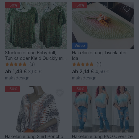
-50%
-50%
Video
Strickanleitung Babydoll,
Häkelanleitung Tischläufer
Tunika oder Kleid Quickly mit
Ida
Rundpasse
(3)
(1)
ab
1,43 €
ab
2,14 €
3,00 €
4,50 €
maksdesign
maksdesign
-50%
-50%
Häkelanleitung Shirt Poncho
Häkelanleitung RVO Oversize