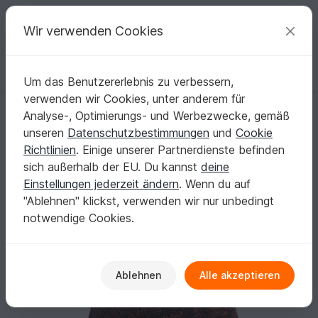
C
razy
P
atterns
Deine kreativen Ideen
Wir verwenden Cookies
Um das Benutzererlebnis zu verbessern,
Deutsch | € (EUR)
einloggen
Kostenlos registrieren
verwenden wir Cookies, unter anderem für
Kuscheliger Poncho gestrickt
Startseite
Stricken
Damen
Pullover & Poncho
Analyse-, Optimierungs- und Werbezwecke, gemäß
Kuscheliger Poncho gestrickt
unseren
Datenschutzbestimmungen
und
Cookie
Richtlinien
. Einige unserer Partnerdienste befinden
sich außerhalb der EU. Du kannst
deine
Einstellungen jederzeit ändern
. Wenn du auf
"Ablehnen" klickst, verwenden wir nur unbedingt
notwendige Cookies.
Ablehnen
Alle akzeptieren