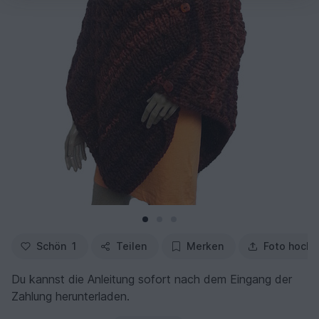
Schön
1
Teilen
Merken
Foto hochl
Du kannst die Anleitung sofort nach dem Eingang der
Zahlung herunterladen.