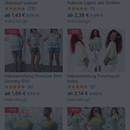
Überwurf unisize
Pullover Ligero alle Größen
(72)
(1)
ab
1,43 €
ab
2,38 €
3,00 €
5,00 €
maksdesign
maksdesign
-50%
-50%
Häkelanleitung Oversize Shirt
Häkelanleitung Ponchopulli
Dorothy RVO
Indira
(4)
(2)
ab
1,66 €
ab
2,14 €
3,50 €
4,50 €
maksdesign
maksdesign
-50%
-50%