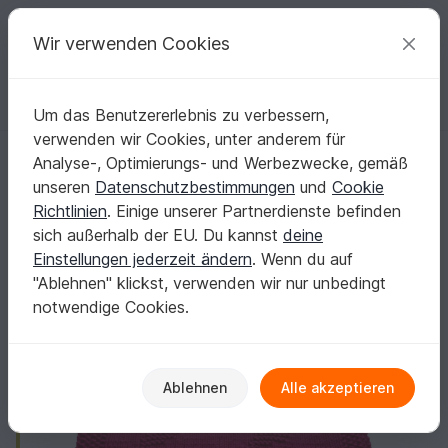
C
razy
P
atterns
Deine kreativen Ideen
Wir verwenden Cookies
Um das Benutzererlebnis zu verbessern,
Deutsch | € (EUR)
einloggen
Kostenlos registrieren
verwenden wir Cookies, unter anderem für
drolliges Sternen Spültuch Stern Waschlappen „Funny Dancer“ Stricka
Startseite
Stricken
Haus & Deko
Weiteres
Analyse-, Optimierungs- und Werbezwecke, gemäß
drolliges Sternen Spültuch Stern Waschlappen
unseren
Datenschutzbestimmungen
und
Cookie
„Funny Dancer“ Strickanleitung
Richtlinien
. Einige unserer Partnerdienste befinden
sich außerhalb der EU. Du kannst
deine
Einstellungen jederzeit ändern
. Wenn du auf
"Ablehnen" klickst, verwenden wir nur unbedingt
notwendige Cookies.
Ablehnen
Alle akzeptieren