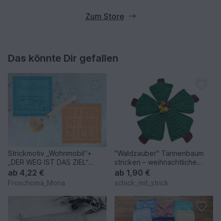
Zum Store
Das könnte Dir gefallen
Strickmotiv „Wohnmobil“+
"Waldzauber" Tannenbaum
„DER WEG IST DAS ZIEL“
stricken – weihnachtliche
Deckchen Spültuch Serviette
Deko in 3 Größen
ab
4,22 €
ab
1,90 €
Froschoma_Mona
schick_mit_strick