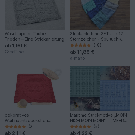
Waschlappen Taube -
Strickanleitung SET alle 12
Frieden – Eine Strickanleitung
Sternzeichen - Spültuch /
Waschlappen
ab
1,90 €
(18)
ab
11,88 €
CreaEline
a-mano
dekoratives
Maritime Strickmotive „MOIN
Weihnachtsdeckchen
NICH MOIN MOIN“ + „MEER
Spültuch Waschlappen „
GEHT IMMER“ Spültuch
(2)
(5)
Santa “ Anleitung
ab
2,11 €
ab
4,22 €