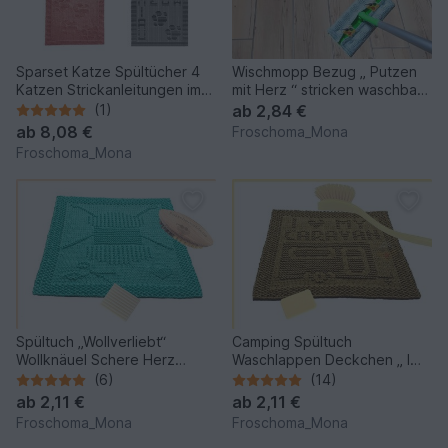
Sparset Katze Spültücher 4
Wischmopp Bezug „ Putzen
Katzen Strickanleitungen im
mit Herz “ stricken waschbar
Set Pfotentuch Spüli
wiederverwendbar
(1)
ab
2,84 €
ab
8,08 €
Froschoma_Mona
Froschoma_Mona
Spültuch „Wollverliebt“
Camping Spültuch
Wollknäuel Schere Herz
Waschlappen Deckchen „ I
Strickanleitung Spültücher
love my Caravan “
(6)
(14)
Strickanleitung
ab
2,11 €
ab
2,11 €
Froschoma_Mona
Froschoma_Mona