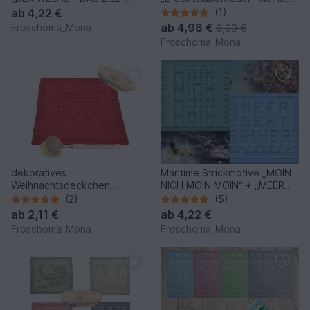
Deckchen Spültuch Serviette
Lokomotive und Waggons
ab
4,22 €
(1)
Kinderdecke
ab
4,98 €
Froschoma_Mona
6,99 €
Froschoma_Mona
dekoratives
Maritime Strickmotive „MOIN
Weihnachtsdeckchen
NICH MOIN MOIN“ + „MEER
Spültuch Waschlappen „
GEHT IMMER“ Spültuch
(2)
(5)
Santa “ Anleitung
ab
2,11 €
ab
4,22 €
Froschoma_Mona
Froschoma_Mona