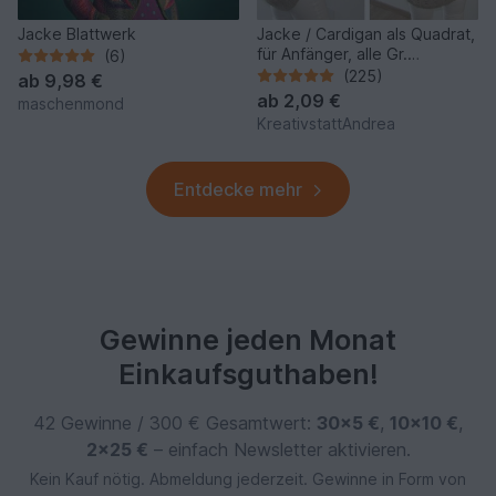
Jacke Blattwerk
Jacke / Cardigan als Quadrat,
für Anfänger, alle Gr.
(6)
oversized - Strickanleitung
(225)
ab
9,98 €
ab
2,09 €
maschenmond
KreativstattAndrea
Entdecke mehr
Gewinne jeden Monat
Einkaufsguthaben!
42 Gewinne / 300 € Gesamtwert:
30×5 €
,
10×10 €
,
2×25 €
– einfach Newsletter aktivieren.
Kein Kauf nötig. Abmeldung jederzeit. Gewinne in Form von