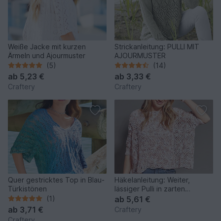
Weiße Jacke mit kurzen
Strickanleitung: PULLI MIT
Ärmeln und Ajourmuster
AJOURMUSTER
(5)
(14)
ab
5,23 €
ab
3,33 €
Craftery
Craftery
Quer gestricktes Top in Blau-
Häkelanleitung: Weiter,
Türkistönen
lässiger Pulli in zarten
Farbtönen
(1)
ab
5,61 €
ab
3,71 €
Craftery
Craftery