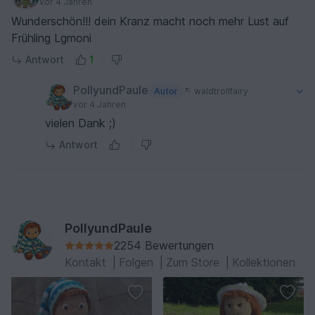
vor 4 Jahren
Wunderschön!!! dein Kranz macht noch mehr Lust auf
Frühling Lgmoni
Antwort
1
PollyundPaule
Autor
waldtrollfairy
vor 4 Jahren
vielen Dank ;)
Antwort
PollyundPaule
2254 Bewertungen
Kontakt
|
Folgen
|
Zum Store
|
Kollektionen