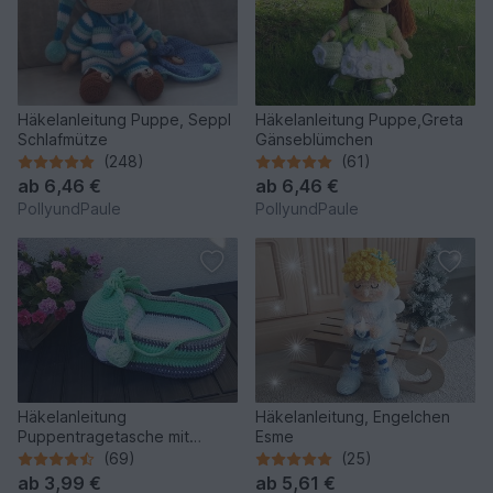
Häkelanleitung Puppe, Seppl
Häkelanleitung Puppe,Greta
Schlafmütze
Gänseblümchen
(248)
(61)
ab
6,46 €
ab
6,46 €
PollyundPaule
PollyundPaule
Häkelanleitung
Häkelanleitung, Engelchen
Puppentragetasche mit
Esme
Babydecke & Kissen
(69)
(25)
ab
3,99 €
ab
5,61 €