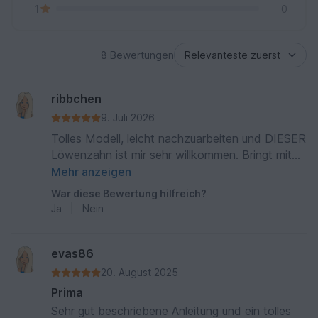
1
0
8 Bewertungen
ribbchen
9. Juli 2026
Tolles Modell, leicht nachzuarbeiten und DIESER
Löwenzahn ist mir sehr willkommen. Bringt mit
seinen leuchtenden Farbe "Leben" in die Stube.
Mehr anzeigen
Danke
War diese Bewertung hilfreich?
Ja
|
Nein
evas86
20. August 2025
Prima
Sehr gut beschriebene Anleitung und ein tolles