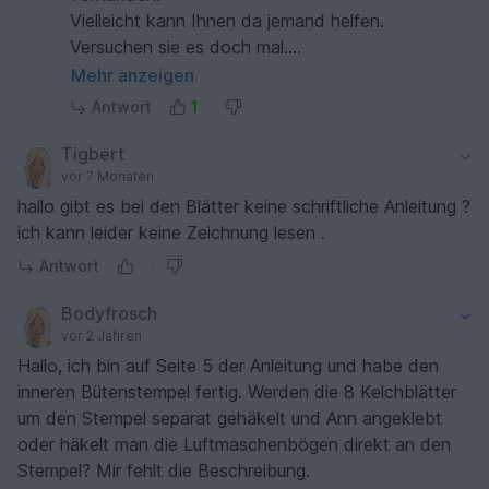
Vielleicht kann Ihnen da jemand helfen.
Versuchen sie es doch mal.
LG
Mehr anzeigen
Antwort
1
Tigbert
vor 7 Monaten
hallo gibt es bei den Blätter keine schriftliche Anleitung ?
ich kann leider keine Zeichnung lesen .
Antwort
Bodyfrosch
vor 2 Jahren
Hallo, ich bin auf Seite 5 der Anleitung und habe den
inneren Bütenstempel fertig. Werden die 8 Kelchblätter
um den Stempel separat gehäkelt und Ann angeklebt
oder häkelt man die Luftmaschenbögen direkt an den
Stempel? Mir fehlt die Beschreibung.