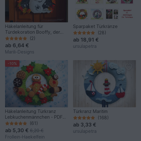
Häkelanleitung für
Sparpaket Türkränze
Türdekoration Booffy, der
(28)
Türgeist
(2)
ab
18,91 €
ab
6,64 €
ursulapetra
Marili-Designs
-10%
Häkelanleitung Türkranz
Türkranz Maritim
Lebkuchenmännchen - PDF
(168)
Datei
(61)
ab
3,33 €
ab
5,30 €
6,20 €
ursulapetra
Frollein-Haekelfein