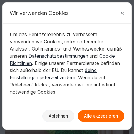
C
razy
P
atterns
Deine kreativen Ideen
Wir verwenden Cookies
Um das Benutzererlebnis zu verbessern,
Deutsch | € (EUR)
einloggen
Kostenlos registrieren
verwenden wir Cookies, unter anderem für
Frühlingskranz Löwenzahn
Startseite
Häkeln
Haus & Deko
Türkränze
Analyse-, Optimierungs- und Werbezwecke, gemäß
Frühlingskranz Löwenzahn
unseren
Datenschutzbestimmungen
und
Cookie
Richtlinien
. Einige unserer Partnerdienste befinden
sich außerhalb der EU. Du kannst
deine
Einstellungen jederzeit ändern
. Wenn du auf
"Ablehnen" klickst, verwenden wir nur unbedingt
notwendige Cookies.
Ablehnen
Alle akzeptieren