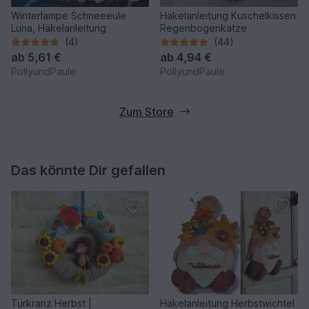
Winterlampe Schneeeule
Häkelanleitung Kuschelkissen
Luna, Häkelanleitung
Regenbogenkatze
(4)
(44)
ab
5,61 €
ab
4,94 €
PollyundPaule
PollyundPaule
Zum Store
Das könnte Dir gefallen
Türkranz Herbst |
Häkelanleitung Herbstwichtel