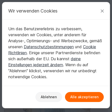
C
razy
P
atterns
Deine kreativen Ideen
Wir verwenden Cookies
Um das Benutzererlebnis zu verbessern,
Deutsch | € (EUR)
einloggen
Kostenlos registrieren
verwenden wir Cookies, unter anderem für
TUCH KANAREN
Startseite
Stricken
Tücher
Halbrundtücher
Analyse-, Optimierungs- und Werbezwecke, gemäß
TUCH KANAREN
unseren
Datenschutzbestimmungen
und
Cookie
Richtlinien
. Einige unserer Partnerdienste befinden
sich außerhalb der EU. Du kannst
deine
Einstellungen jederzeit ändern
. Wenn du auf
"Ablehnen" klickst, verwenden wir nur unbedingt
notwendige Cookies.
Ablehnen
Alle akzeptieren