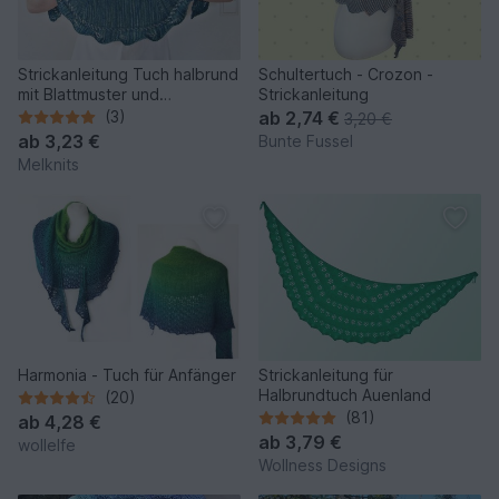
Strickanleitung Tuch halbrund
Schultertuch - Crozon -
mit Blattmuster und
Strickanleitung
verkürzten Reihen
(3)
ab
2,74 €
3,20 €
ab
3,23 €
Bunte Fussel
Melknits
Harmonia - Tuch für Anfänger
Strickanleitung für
Halbrundtuch Auenland
(20)
(81)
ab
4,28 €
ab
3,79 €
wollelfe
Wollness Designs