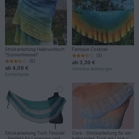
Strickanleitung Halbrundtuch
Fantasie Cocktail
"Sonnenhimmel"
(3)
(5)
ab
3,39 €
ab
4,09 €
christina-lemberger
Knitteltante
Strickanleitung Tuch Tinúviel
Cora - Strickanleitung für ein
- Perfekt für Lacegarn und
halbrundes Tuch mit Lace und