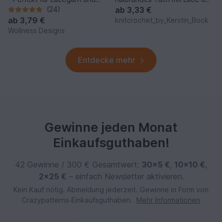
elegante Outfits
Perlen
(24)
ab
3,33 €
ab
3,79 €
knitcrochet_by_Kerstin_Bock
Wollness Designs
Entdecke mehr
Gewinne jeden Monat
Einkaufsguthaben!
42 Gewinne / 300 € Gesamtwert:
30×5 €
,
10×10 €
,
2×25 €
– einfach Newsletter aktivieren.
Kein Kauf nötig. Abmeldung jederzeit. Gewinne in Form von
Crazypatterns‑Einkaufsguthaben.
Mehr Informationen