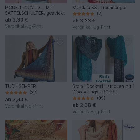
MODELL INGVILD … MIT
Mandala XXL Traumfänger
SATTELSCHULTER, gestrickt
(2)
ab
3,33 €
ab
3,33 €
VeronikaHug-Print
VeronikaHug-Print
TUCH SEMPER
Stola "Cocktail " stricken mit 1
Woolly Hugs - BOBBEL
(22)
(39)
ab
3,33 €
ab
2,38 €
VeronikaHug-Print
VeronikaHug-Print