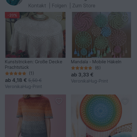
Kontakt
|
Folgen
|
Zum Store
-20%
Kunststricken: Große Decke
Mandala - Mobile Häkeln
Prachtstück
(6)
(1)
ab
3,33 €
ab
4,18 €
5,50 €
VeronikaHug-Print
VeronikaHug-Print