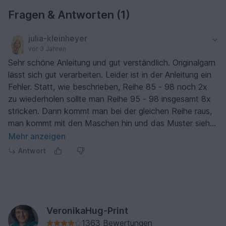
sehr mühsam ist.
Fragen & Antworten (1)
julia-kleinheyer
vor 3 Jahren
Sehr schöne Anleitung und gut verständlich. Originalgarn
lässt sich gut verarbeiten. Leider ist in der Anleitung ein
Fehler. Statt, wie beschrieben, Reihe 85 - 98 noch 2x
zu wiederholen sollte man Reihe 95 - 98 insgesamt 8x
stricken. Dann kommt man bei der gleichen Reihe raus,
man kommt mit den Maschen hin und das Muster sieht
wie auf dem Bild aus.
Mehr anzeigen
Antwort
VeronikaHug-Print
1363 Bewertungen