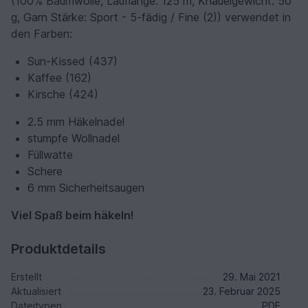
(100% Baumwolle, Lauflänge: 125 m, Knäuelgewicht: 50
g, Garn Stärke: Sport - 5-fädig / Fine (2)) verwendet in
den Farben:
Sun-Kissed (437)
Kaffee (162)
Kirsche (424)
2.5 mm Häkelnadel
stumpfe Wollnadel
Füllwatte
Schere
6 mm Sicherheitsaugen
Viel Spaß beim häkeln!
Produktdetails
Erstellt
29. Mai 2021
Aktualisiert
23. Februar 2025
Dateitypen
PDF