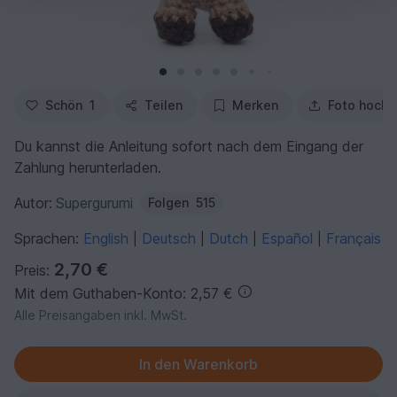
Schön
1
Teilen
Merken
Foto hochl
Du kannst die Anleitung sofort nach dem Eingang der
Zahlung herunterladen.
Autor:
Supergurumi
Folgen
515
Sprachen:
English
Deutsch
Dutch
Español
Français
|
|
|
|
2,70 €
Preis:
Mit dem Guthaben-Konto: 2,57 €
Alle Preisangaben inkl. MwSt.