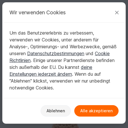
C
razy
P
atterns
Deine kreativen Ideen
Wir verwenden Cookies
Um das Benutzererlebnis zu verbessern,
Deutsch | € (EUR)
einloggen
Kostenlos registrieren
verwenden wir Cookies, unter anderem für
Amigurumi Mini Noso Rentier häkeln
Startseite
Häkeln
Festlichkeiten
Weihnachten
Analyse-, Optimierungs- und Werbezwecke, gemäß
Amigurumi Mini Noso Rentier häkeln
unseren
Datenschutzbestimmungen
und
Cookie
Richtlinien
. Einige unserer Partnerdienste befinden
sich außerhalb der EU. Du kannst
deine
Einstellungen jederzeit ändern
. Wenn du auf
"Ablehnen" klickst, verwenden wir nur unbedingt
notwendige Cookies.
Ablehnen
Alle akzeptieren