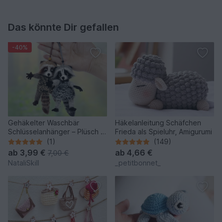
Das könnte Dir gefallen
-40%
Gehäkelter Waschbär
Häkelanleitung Schäfchen
Schlüsselanhänger – Plüsch &
Frieda als Spieluhr, Amigurumi
Stresshilfe.
(1)
(149)
ab
3,99 €
ab
4,66 €
7,00 €
NataliSkill
_petitbonnet_