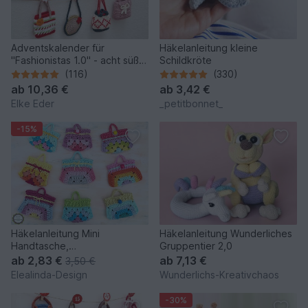
Adventskalender für
Häkelanleitung kleine
"Fashionistas 1.0" - acht süße
Schildkröte
Modelle
(116)
(330)
ab
10,36 €
ab
3,42 €
Elke Eder
_petitbonnet_
-15%
Häkelanleitung Mini
Häkelanleitung Wunderliches
Handtasche,
Gruppentier 2,0
Schlüsselanhänger Bag
ab
2,83 €
ab
7,13 €
3,50 €
Charm Adventskalender
Elealinda-Design
Wunderlichs-Kreativchaos
-30%