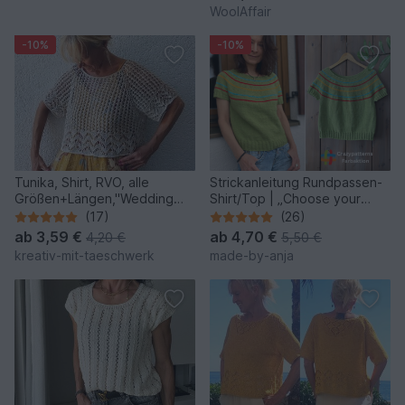
WoolAffair
-10%
-10%
Tunika, Shirt, RVO, alle
Strickanleitung Rundpassen-
Größen+Längen,"Wedding
Shirt/Top | „Choose your
Day"
colors“ | nahtlos
(17)
(26)
ab
3,59 €
ab
4,70 €
4,20 €
5,50 €
kreativ-mit-taeschwerk
made-by-anja