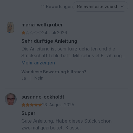
11 Bewertungen
maria-wolfgruber
24. Juli 2026
Sehr dürftige Anleitung
Die Anleitung ist sehr kurz gehalten und die
Strickschrift fehlerhaft. Mit sehr viel Erfahrung
kann man es trotzdem hinbekommen. Für
Mehr anzeigen
Anfänger nicht zu empfehlen.
War diese Bewertung hilfreich?
Ja
|
Nein
susanne-eckholdt
23. August 2025
Super
Gute Anleitung. Habe dieses Stück schon
zweimal gearbeitet. Klasse.