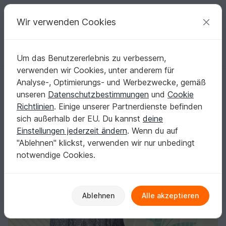
C
razy
P
atterns
Deine kreativen Ideen
Wir verwenden Cookies
Um das Benutzererlebnis zu verbessern,
Deutsch | € (EUR)
einloggen
Kostenlos registrieren
verwenden wir Cookies, unter anderem für
Tunika Anzola - Strickanleitung
Startseite
Stricken
Damen
Shirts & Tuniken
Analyse-, Optimierungs- und Werbezwecke, gemäß
Tunika Anzola - Strickanleitung
unseren
Datenschutzbestimmungen
und
Cookie
Richtlinien
. Einige unserer Partnerdienste befinden
sich außerhalb der EU. Du kannst
deine
Einstellungen jederzeit ändern
. Wenn du auf
"Ablehnen" klickst, verwenden wir nur unbedingt
notwendige Cookies.
Ablehnen
Alle akzeptieren