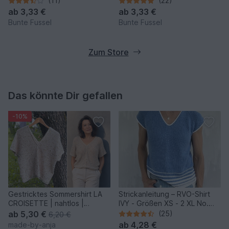
(11)
(22)
ab
3,33 €
ab
3,33 €
Bunte Fussel
Bunte Fussel
Zum Store
Das könnte Dir gefallen
-10%
Gestricktes Sommershirt LA
Strickanleitung – RVO-Shirt
CROISETTE | nahtlos |
IVY - Größen XS - 2 XL No.
besondere Konstruktion
250
ab
5,30 €
(25)
6,20 €
ab
4,28 €
made-by-anja