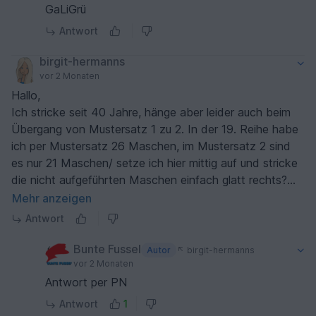
GaLiGrü
Antwort
birgit-hermanns
vor 2 Monaten
Hallo,
Ich stricke seit 40 Jahre, hänge aber leider auch beim
Übergang von Mustersatz 1 zu 2. In der 19. Reihe habe
ich per Mustersatz 26 Maschen, im Mustersatz 2 sind
es nur 21 Maschen/ setze ich hier mittig auf und stricke
die nicht aufgeführten Maschen einfach glatt rechts?
Und wo platziere ich die Zunahmen? Du schreibst, für
Mehr anzeigen
mich unverständlich, jede Seite des MS 3... was meinst
Antwort
du damit? Ich habe rundherum 8 Mustersätze, bisher in
jeder 2. Reihe mal am Anfang und mal am Ende je
Bunte Fussel
Autor
birgit-hermanns
Mustersatz 1 Masche zugenommen = 8 Maschen. Und
vor 2 Monaten
wenn ich weiter so zunehme, komme ich auch auf deine
Antwort per PN
Angaben zu der Maschenanzahl. Ich weiß nur nicht wo
Antwort
1
ich die 8 Maschen ab Reihe 21 setzen soll?