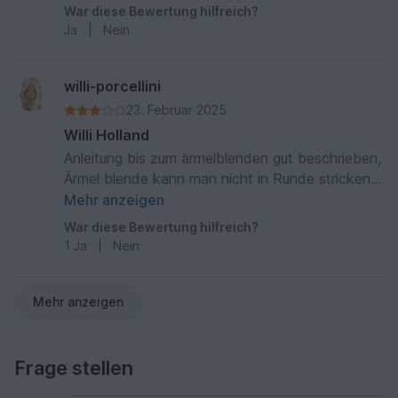
War diese Bewertung hilfreich?
Ja
|
Nein
willi-porcellini
23. Februar 2025
Willi Holland
Anleitung bis zum ärmelblenden gut beschrieben,
Ärmel blende kann man nicht in Runde stricken
wie beschrieben und Zunahme von 20 Maschen
Mehr anzeigen
wie beschrieben funktioniert nicht.
War diese Bewertung hilfreich?
1
Ja
|
Nein
Mehr anzeigen
Frage stellen