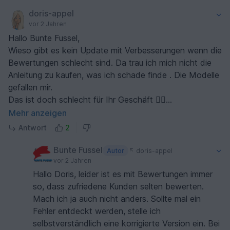
Es wäre klasse, wenn du hier Licht ins Dunkel bringen
doris-appel
könntest ☺️
vor 2 Jahren
Und kann es sein, dass beim Absatz zu den
Hallo Bunte Fussel,
Ärmelblenden die Zahl "9" nichts zu suchen hat?
Wieso gibt es kein Update mit Verbesserungen wenn die
Bewertungen schlecht sind. Da trau ich mich nicht die
Anleitung zu kaufen, was ich schade finde . Die Modelle
gefallen mir.
Das ist doch schlecht für Ihr Geschäft 🤷‍♀️
Lg Doris Schlotter
Mehr anzeigen
Antwort
2
Bunte Fussel
Autor
doris-appel
vor 2 Jahren
Hallo Doris, leider ist es mit Bewertungen immer
so, dass zufriedene Kunden selten bewerten.
Mach ich ja auch nicht anders. Sollte mal ein
Fehler entdeckt werden, stelle ich
selbstverständlich eine korrigierte Version ein. Bei