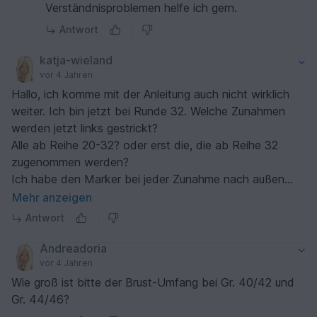
Verständnisproblemen helfe ich gern.
Antwort
katja-wieland
vor 4 Jahren
Hallo, ich komme mit der Anleitung auch nicht wirklich
weiter. Ich bin jetzt bei Runde 32. Welche Zunahmen
werden jetzt links gestrickt?
Alle ab Reihe 20-32? oder erst die, die ab Reihe 32
zugenommen werden?
Ich habe den Marker bei jeder Zunahme nach außen
versetzt, damit zwischen den Markern die neuen
Mehr anzeigen
Maschen integriert sind. Jetzt ist mir unklar, über welche
Antwort
Maschen das neue Muster gestrickt werden soll.
Wäre sehr dankbar für weitere Anleitungen.
Andreadoria
Liebe Grüße Katja
vor 4 Jahren
Wie groß ist bitte der Brust-Umfang bei Gr. 40/42 und
Gr. 44/46?