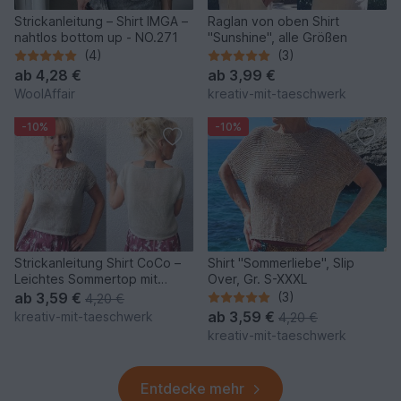
Strickanleitung – Shirt IMGA –
Raglan von oben Shirt
nahtlos bottom up - NO.271
"Sunshine", alle Größen
(4)
(3)
ab
4,28 €
ab
3,99 €
WoolAffair
kreativ-mit-taeschwerk
-10%
-10%
Strickanleitung Shirt CoCo –
Shirt "Sommerliebe", Slip
Leichtes Sommertop mit
Over, Gr. S-XXXL
Lochmuster
ab
3,59 €
(3)
4,20 €
ab
3,59 €
kreativ-mit-taeschwerk
4,20 €
kreativ-mit-taeschwerk
Entdecke mehr