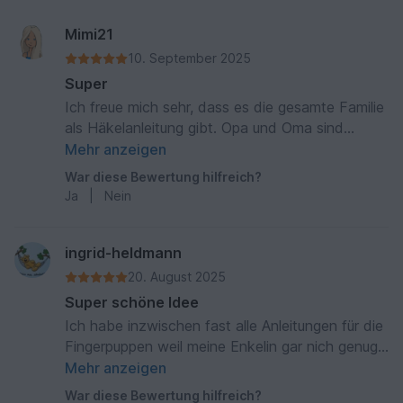
Mimi21
10. September 2025
Super
Ich freue mich sehr, dass es die gesamte Familie
als Häkelanleitung gibt. Opa und Oma sind
bereits im Besitz unserer kleinen Enkeltochter.
Mehr anzeigen
Die Häkelanleitungen sind sehr gut
War diese Bewertung hilfreich?
nachzuarbeiten. Vielen Dank!
Ja
|
Nein
ingrid-heldmann
20. August 2025
Super schöne Idee
Ich habe inzwischen fast alle Anleitungen für die
Fingerpuppen weil meine Enkelin gar nich genug
davon haben kann. Den Bauernhof und Familie
Mehr anzeigen
Sonnnschein sind fertig und werden bereits
War diese Bewertung hilfreich?