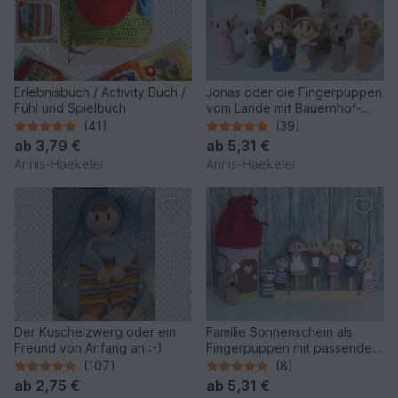
Erlebnisbuch / Activity Buch /
Jonas oder die Fingerpuppen
Fühl und Spielbuch
vom Lande mit Bauernhof-
Beutel :-)
(41)
(39)
ab
3,79 €
ab
5,31 €
Annis-Haekelei
Annis-Haekelei
Der Kuschelzwerg oder ein
Familie Sonnenschein als
Freund von Anfang an :-)
Fingerpuppen mit passendem
Zuhause - Beutel :-)
(107)
(8)
ab
2,75 €
ab
5,31 €