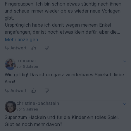
Fingerpuppen. Ich bin schon etwas süchtig nach ihnen
und schaue immer wieder ob es wieder neue Vorlagen
gibt.
Ursprünglich habe ich damit wegen meinem Enkel
angefangen, der ist noch etwas klein dafür, aber die
Gartenbewohner warten schon darauf von und mit ihm
Mehr anzeigen
zu spielen :)
Antwort
ich schätze die Familie Sonnenschein werde ich auch
bald kaufen, es gibt ja schon Kinder von Nichten und
roticanai
Neffen :)
vor 5 Jahren
lg und danke für deine wirklich sehr verständlichen
Wie goldig! Das ist ein ganz wunderbares Spielset, liebe
Anleitungen
Anni!
Brigitte
Antwort
christine-bachstein
vor 5 Jahren
Super zum Häckeln und für die Kinder ein tolles Spiel.
Gibt es noch mehr davon?