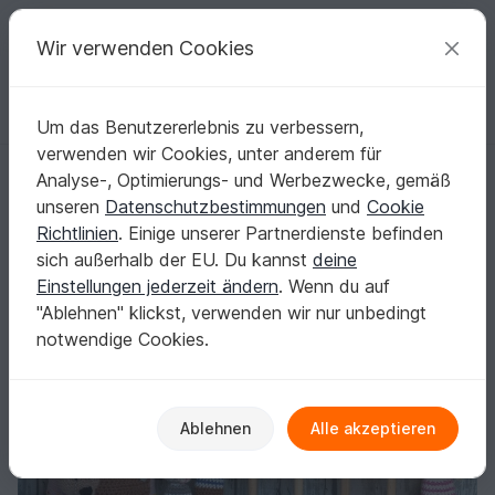
C
razy
P
atterns
Deine kreativen Ideen
Wir verwenden Cookies
Um das Benutzererlebnis zu verbessern,
Deutsch | € (EUR)
einloggen
Kostenlos registrieren
verwenden wir Cookies, unter anderem für
Familie Sonnenschein als Fingerpuppen mit passendem Zuhause - Beut
Startseite
Häkeln
Kinder
Kinderspielzeug
Analyse-, Optimierungs- und Werbezwecke, gemäß
Familie Sonnenschein als Fingerpuppen mit
unseren
Datenschutzbestimmungen
und
Cookie
passendem Zuhause - Beutel :-)
Richtlinien
. Einige unserer Partnerdienste befinden
sich außerhalb der EU. Du kannst
deine
Einstellungen jederzeit ändern
. Wenn du auf
"Ablehnen" klickst, verwenden wir nur unbedingt
notwendige Cookies.
Ablehnen
Alle akzeptieren