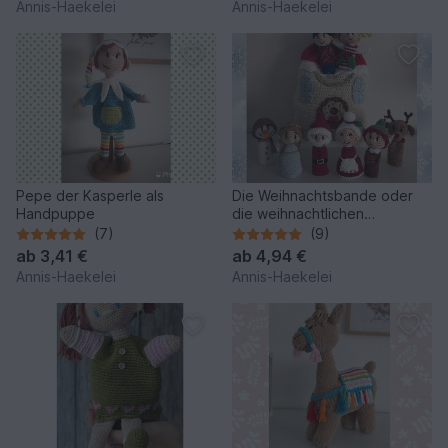
Annis-Haekelei
Annis-Haekelei
Pepe der Kasperle als
Die Weihnachtsbande oder
Handpuppe
die weihnachtlichen
Fingerpuppen in ihrem
(7)
(9)
Weihnachtshaus-Beutel :-)
ab
3,41 €
ab
4,94 €
Annis-Haekelei
Annis-Haekelei