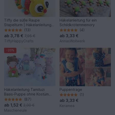
Tiffy die süße Raupe
Häkelanleitung für ein
Stapelturm | Häkelanleitung
Schildkrötenmemory
PDF
(13)
(4)
ab
3,78 €
ab
3,33 €
7,95 €
TiffyHappyCrafts
AnnasWollwerk
-20%
Häkelanleitung Tamituzi
Puppentrage
Basis-Puppe ohne Kostüm
(1)
ÜBERARBEITET
(87)
ab
3,33 €
ab
1,52 €
2,00 €
Keramea
Mascheneule