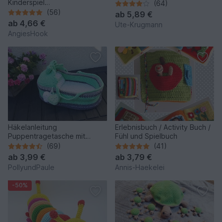
Kinderspiel
(64)
"Schneckenrennen"
(56)
ab
5,89 €
ab
4,66 €
Ute-Krugmann
AngiesHook
Häkelanleitung
Erlebnisbuch / Activity Buch /
Puppentragetasche mit
Fühl und Spielbuch
Babydecke & Kissen
(69)
(41)
ab
3,99 €
ab
3,79 €
PollyundPaule
Annis-Haekelei
-50%