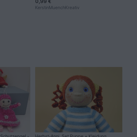
0,99 €
KerstinMuenchKreativ
 Schutzengel -
Herbst-Anni, Set Puppe + Kleidung,