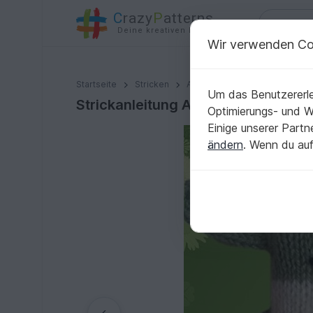
C
razy
P
atterns
Deine kreativen Ideen
Wir verwenden Co
Strickanleitung Amigurumi Figur 16 cm groß
Startseite
Stricken
Amigurumi
Diverses
Um das Benutzererle
Strickanleitung Amigurumi Figur 1
Optimierungs- und 
Einige unserer Part
ändern
. Wenn du auf