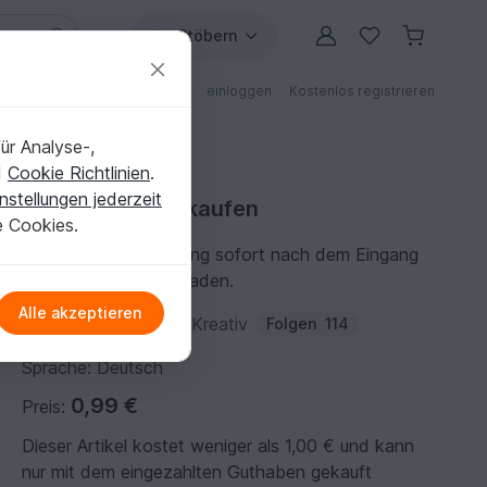
Stöbern
ungen
Anleitungen mit Rabatt
einloggen
Kostenlos registrieren
ür Analyse-,
d
Cookie Richtlinien
.
nstellungen jederzeit
Strickanleitung kaufen
e Cookies.
Du kannst die Anleitung sofort nach dem Eingang
der Zahlung herunterladen.
Alle akzeptieren
Autor:
KerstinMuenchKreativ
Folgen
114
Sprache: Deutsch
0,99 €
Preis:
Dieser Artikel kostet weniger als 1,00 € und kann
nur mit dem eingezahlten Guthaben gekauft