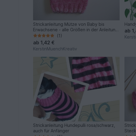
Strickanleitung Mütze von Baby bis
Handy
Erwachsene - alle Größen in der Anleitung
ab
1
vorhanden
(1)
Kerst
ab
1,42 €
KerstinMuenchKreativ
Strickanleitung Hundepulli rosa/schwarz,
Stric
auch für Anfänger
Steck