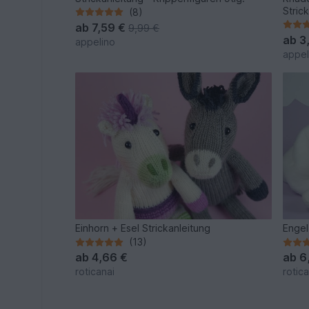
Stric
(8)
ab
7,59 €
9,99 €
ab
3
appelino
appel
Einhorn + Esel Strickanleitung
Engel
(13)
ab
4,66 €
ab
6
roticanai
rotica