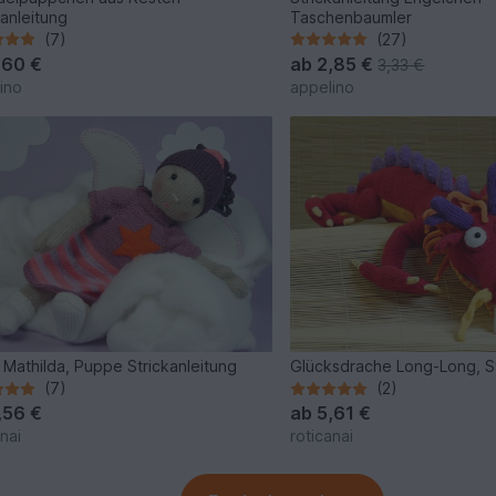
kanleitung
Taschenbaumler
(7)
(27)
,60 €
ab
2,85 €
3,33 €
ino
appelino
 Mathilda, Puppe Strickanleitung
Glücksdrache Long-Long, St
(7)
(2)
,56 €
ab
5,61 €
nai
roticanai