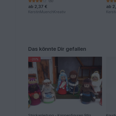
1 Kau
(5)
ab
2,37 €
ab
2
KerstinMuenchKreativ
Kerst
Das könnte Dir gefallen
-20%
Strickanleitung - Krippenfiguren 9tlg.
Knudd