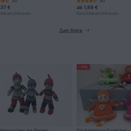
f = verschiedene Größen
(4)
(8)
,37 €
ab
1,89 €
inMuenchKreativ
KerstinMuenchKreativ
Zum Store
-10%
elpüppchen aus Resten -
Strickanleitung Engelchen -