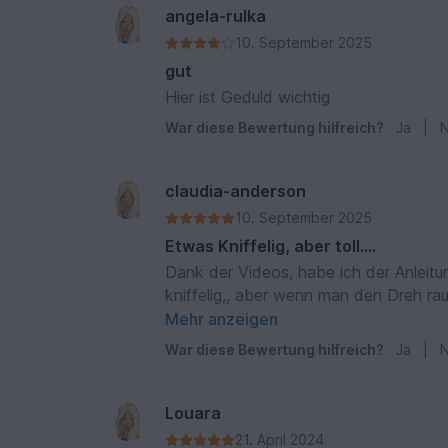
angela-rulka
10. September 2025
gut
Hier ist Geduld wichtig
War diese Bewertung hilfreich?
Ja
|
N
claudia-anderson
10. September 2025
Etwas Kniffelig, aber toll....
Dank der Videos, habe ich der Anleit
kniffelig,, aber wenn man den Dreh rau
Anleitung.
Mehr anzeigen
War diese Bewertung hilfreich?
Ja
|
N
Louara
21. April 2024