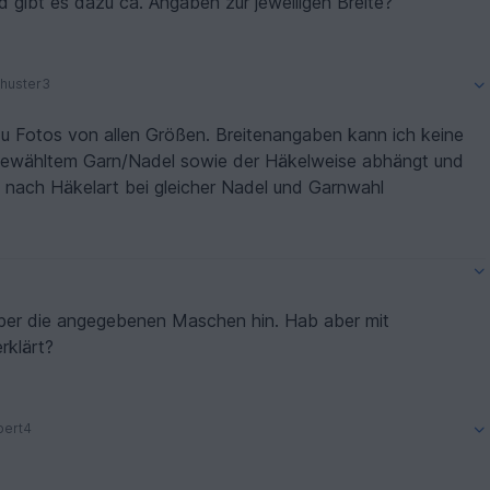
d gibt es dazu ca. Angaben zur jeweiligen Breite?
huster3
 du Fotos von allen Größen. Breitenangaben kann ich keine
 gewähltem Garn/Nadel sowie der Häkelweise abhängt und
je nach Häkelart bei gleicher Nadel und Garnwahl
aber die angegebenen Maschen hin. Hab aber mit
rklärt?
bert4