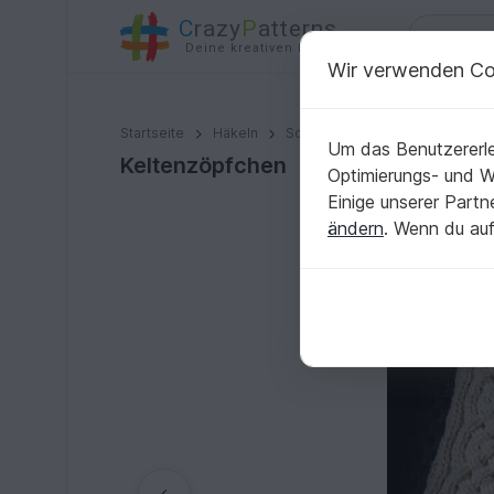
C
razy
P
atterns
Deine kreativen Ideen
Wir verwenden Co
Keltenzöpfchen
Startseite
Häkeln
Schals
Weitere Schals
Um das Benutzererle
Keltenzöpfchen
Optimierungs- und 
Einige unserer Part
ändern
. Wenn du auf