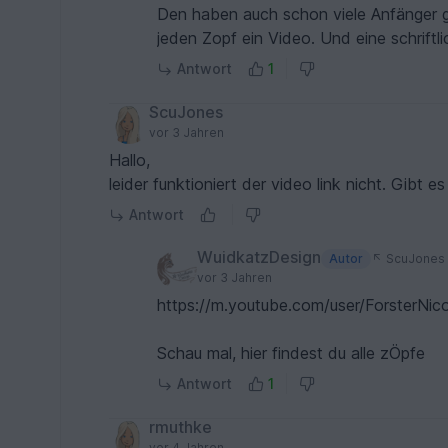
Den haben auch schon viele Anfänger 
jeden Zopf ein Video. Und eine schriftli
Antwort
1
ScuJones
vor 3 Jahren
Hallo,
leider funktioniert der video link nicht. Gibt e
Antwort
WuidkatzDesign
Autor
ScuJones
vor 3 Jahren
https://m.youtube.com/user/ForsterNicol
Schau mal, hier findest du alle zÖpfe
Antwort
1
rmuthke
vor 4 Jahren