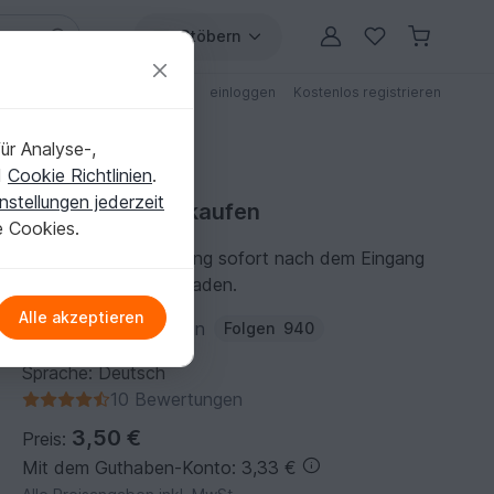
Stöbern
ungen
Anleitungen mit Rabatt
einloggen
Kostenlos registrieren
ür Analyse-,
d
Cookie Richtlinien
.
nstellungen jederzeit
Häkelanleitung kaufen
e Cookies.
Du kannst die Anleitung sofort nach dem Eingang
der Zahlung herunterladen.
Alle akzeptieren
Autor:
WuidkatzDesign
Folgen
940
Sprache: Deutsch
10 Bewertungen
3,50 €
Preis:
Mit dem Guthaben-Konto: 3,33 €