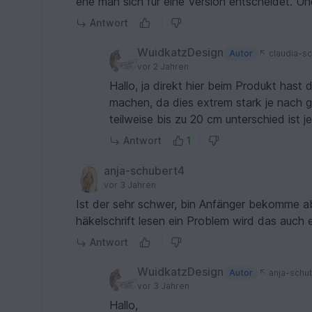
ehe man sich für eine Version entscheidet. Un
Antwort
WuidkatzDesign
Autor
claudia-sc
vor 2 Jahren
Hallo, ja direkt hier beim Produkt hast
machen, da dies extrem stark je nach
teilweise bis zu 20 cm unterschied ist 
Antwort
1
anja-schubert4
vor 3 Jahren
Ist der sehr schwer, bin Anfänger bekomme 
häkelschrift lesen ein Problem wird das auch e
Antwort
WuidkatzDesign
Autor
anja-schu
vor 3 Jahren
Hallo,