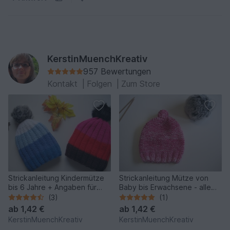
KerstinMuenchKreativ
957 Bewertungen
Kontakt
|
Folgen
|
Zum Store
Strickanleitung Kindermütze
Strickanleitung Mütze von
bis 6 Jahre + Angaben für
Baby bis Erwachsene - alle
Baby- und
Größen in der Anleitung
(3)
(1)
Erwachsenengröße
vorhanden
ab
1,42 €
ab
1,42 €
KerstinMuenchKreativ
KerstinMuenchKreativ