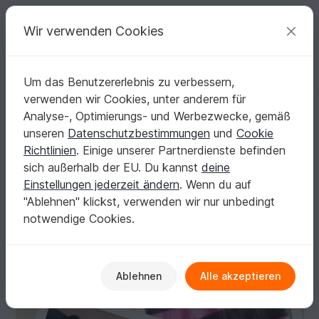
C
razy
P
atterns
Deine kreativen Ideen
Wir verwenden Cookies
Um das Benutzererlebnis zu verbessern,
Deutsch | € (EUR)
einloggen
Kostenlos registrieren
verwenden wir Cookies, unter anderem für
Strickanleitung Hundepulli rosa/schwarz, auch für Anfänger
Startseite
Stricken
Für Haustiere
Analyse-, Optimierungs- und Werbezwecke, gemäß
Strickanleitung Hundepulli rosa/schwarz, auch
unseren
Datenschutzbestimmungen
und
Cookie
für Anfänger
Richtlinien
. Einige unserer Partnerdienste befinden
sich außerhalb der EU. Du kannst
deine
Einstellungen jederzeit ändern
. Wenn du auf
"Ablehnen" klickst, verwenden wir nur unbedingt
notwendige Cookies.
Ablehnen
Alle akzeptieren