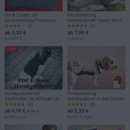
Cut & Create: DIY
Strickanleitung
Strickanleitung Pfotentuch mit
Hundepullover Tweed Woof
Wunsch-Namen (Pfotenspur)
(3)
(1)
ab
3,33 €
ab
7,98 €
IrmiARTS
Jollyknits
-10%
Hundepullover mit
Strickanleitung
Zopfmuster, für Anfänger und
Hundepullover in drei Größen
Fortgeschrittene (gestrickt)
(4)
(2)
ab
4,19 €
ab
2,33 €
4,90 €
judith-paus
Bunte Fussel