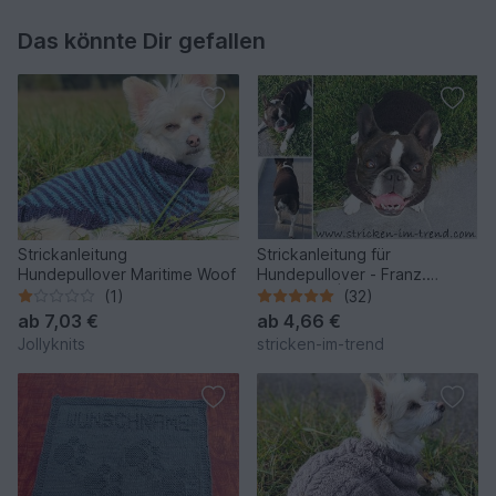
Das könnte Dir gefallen
Strickanleitung
Strickanleitung für
Hundepullover Maritime Woof
Hundepullover - Franz.
Bulldogge | Dog's Stuff LILO
(1)
(32)
ab
7,03 €
ab
4,66 €
Jollyknits
stricken-im-trend