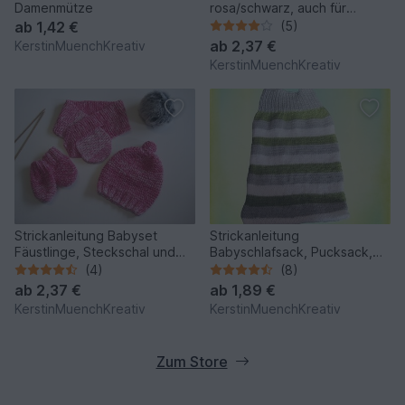
Damenmütze
rosa/schwarz, auch für
Anfänger
ab
1,42 €
(5)
ab
2,37 €
KerstinMuenchKreativ
KerstinMuenchKreativ
Strickanleitung Babyset
Strickanleitung
Fäustlinge, Steckschal und
Babyschlafsack, Pucksack,
Mütze von 0-24 Monate- 1
Cocoon, für Babys von 0-8
(4)
(8)
Kauf = verschiedene Größen
Monate
ab
2,37 €
ab
1,89 €
KerstinMuenchKreativ
KerstinMuenchKreativ
Zum Store