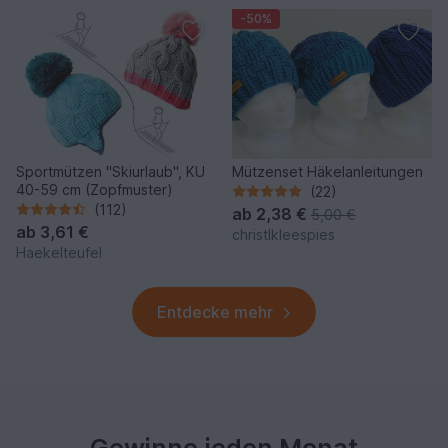
-50%
Sportmützen "Skiurlaub", KU
Mützenset Häkelanleitungen
40-59 cm (Zopfmuster)
(22)
(112)
ab
2,38 €
5,00 €
ab
3,61 €
christlkleespies
Haekelteufel
Entdecke mehr
Gewinne jeden Monat