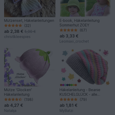
Mützenset, Häkelanleitungen
E-book, Häkelanleitung
Sommerhut ZOEY
(32)
(67)
ab
2,38 €
5,00 €
ab
3,33 €
christlkleespies
Leomaxi_crochet
Mütze 'Glocken'
Häkelanleitung - Beanie
Häkelanleitung
KUSCHELGLÜCK - alle
Größen
(198)
(79)
ab
4,27 €
ab
1,81 €
Natalija
MyBatzi