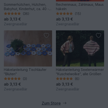
Sommerhütchen, Hütchen,
Rechenmaus, Zählmaus, Maus
Babyhut, Kinderhut, ca. 40 -
häkeln
55 cm KU, Sommerhut,
(36)
(15)
Anleitung, Häkelanleitung,
ab
3,13 €
ab
3,13 €
häkeln
ZwergnaseBär
ZwergnaseBär
Häkelanleitung Tischläufer
Häkelanleitung Seelenwärmer
"Blüten"
"Kuschelwolke", alle Größen
(3)
(6)
ab
3,13 €
ab
3,13 €
ZwergnaseBär
ZwergnaseBär
Zum Store