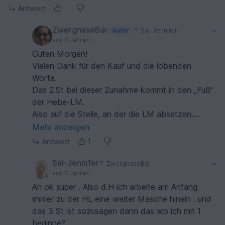
Antwort
ZwergnaseBär
Autor
Sal-Jennifer
vor 3 Jahren
Guten Morgen!
Vielen Dank für den Kauf und die lobenden
Worte.
Das 2.St bei dieser Zunahme kommt in den „Fuß“
der Hebe-LM.
Also auf die Stelle, an der die LM absetzen.
Mehr anzeigen
Ich hoffe, das hilft!
Antwort
1
LG
Sal-Jennifer
ZwergnaseBär
vor 3 Jahren
Ah ok super . Also d.H ich arbeite am Anfang
immer zu der HL eine weiter Masche hinein . und
das 3 St ist sozusagen dann das wo ich mit 1
beginne?