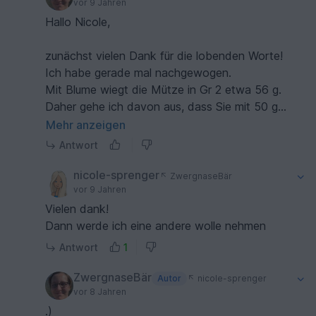
vor 9 Jahren
Hallo Nicole,
zunächst vielen Dank für die lobenden Worte!
Ich habe gerade mal nachgewogen.
Mit Blume wiegt die Mütze in Gr 2 etwa 56 g.
Daher gehe ich davon aus, dass Sie mit 50 g
genau nicht auskommen.
Mehr anzeigen
LG - Nina
Antwort
nicole-sprenger
ZwergnaseBär
vor 9 Jahren
Vielen dank!
Dann werde ich eine andere wolle nehmen
Antwort
1
ZwergnaseBär
Autor
nicole-sprenger
vor 8 Jahren
.)