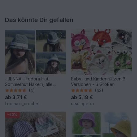
Das könnte Dir gefallen
- JENNA - Fedora Hut,
Baby- und Kindermützen 6
Sommerhut Häkeln, alle
Versionen - 6 Größen
Größen und jedes Garn
(4)
(43)
ab
3,71 €
ab
5,18 €
Leomaxi_crochet
ursulapetra
-50%