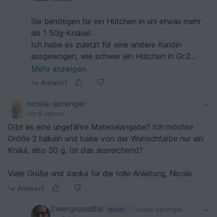
Sie benötigen für ein Hütchen in uni etwas mehr
als 1 50g-Knäuel.
Ich habe es zuletzt für eine andere Kundin
ausgewogen, wie schwer ein Hütchen in Gr.2
etwa wird (siehe Kommentar/Antwort von/für
Mehr anzeigen
nicole-sprenger). In dieser Größe werden ~56g
Antwort
benötigt.
nicole-sprenger
LG und auch Ihnen noch einen schönen Rest-
vor 9 Jahren
Ostermontag.
Gibt es eine ungefähre Materialangabe? Ich möchte
Größe 2 häkeln und habe von der Wunschfarbe nur ein
Knäul, also 50 g. Ist das ausreichend?
Viele Grüße und danke für die tolle Anleitung, Nicole
Antwort
ZwergnaseBär
Autor
nicole-sprenger