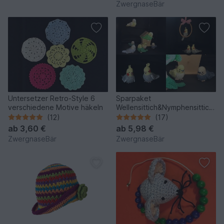
ZwergnaseBär
Untersetzer Retro-Style 6
Sparpaket
verschiedene Motive häkeln
Wellensittich&Nymphensittich
Häkelanleitung
(12)
(17)
ab
3,60 €
ab
5,98 €
ZwergnaseBär
ZwergnaseBär