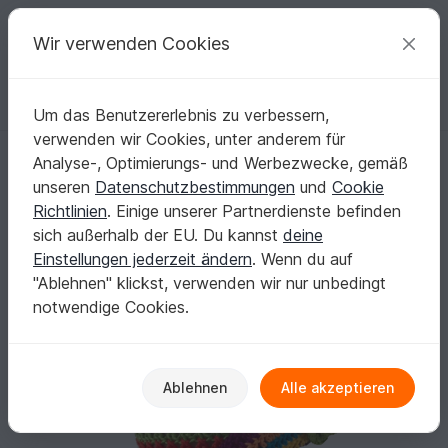
C
razy
P
atterns
Deine kreativen Ideen
Wir verwenden Cookies
Um das Benutzererlebnis zu verbessern,
Deutsch | € (EUR)
einloggen
Kostenlos registrieren
verwenden wir Cookies, unter anderem für
Sommerhütchen, Hütchen, Babyhut, Kinderhut, ca. 40 - 55 cm KU, Somm
Startseite
Häkeln
Kinder
Mützen & Hüte
Analyse-, Optimierungs- und Werbezwecke, gemäß
Sommerhütchen, Hütchen, Babyhut,
unseren
Datenschutzbestimmungen
und
Cookie
Kinderhut, ca. 40 - 55 cm KU, Sommerhut,
Richtlinien
. Einige unserer Partnerdienste befinden
Anleitung, Häkelanleitung, häkeln
sich außerhalb der EU. Du kannst
deine
Einstellungen jederzeit ändern
. Wenn du auf
"Ablehnen" klickst, verwenden wir nur unbedingt
notwendige Cookies.
Ablehnen
Alle akzeptieren