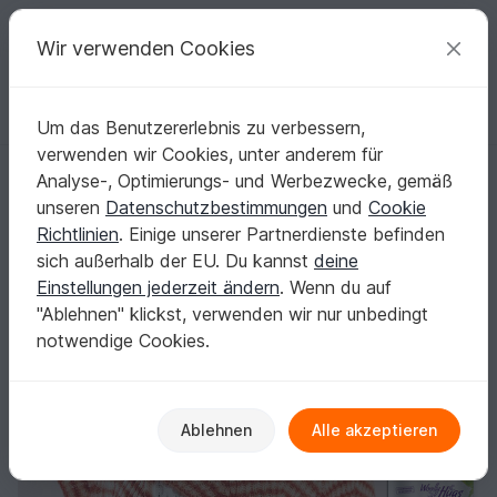
C
razy
P
atterns
Deine kreativen Ideen
Wir verwenden Cookies
Um das Benutzererlebnis zu verbessern,
Deutsch | € (EUR)
einloggen
Kostenlos registrieren
verwenden wir Cookies, unter anderem für
FÄCHERTUCH SOMMERWIND
Startseite
Stricken
Tücher
Halbrundtücher
Analyse-, Optimierungs- und Werbezwecke, gemäß
FÄCHERTUCH SOMMERWIND
unseren
Datenschutzbestimmungen
und
Cookie
Richtlinien
. Einige unserer Partnerdienste befinden
sich außerhalb der EU. Du kannst
deine
Einstellungen jederzeit ändern
. Wenn du auf
"Ablehnen" klickst, verwenden wir nur unbedingt
notwendige Cookies.
Ablehnen
Alle akzeptieren