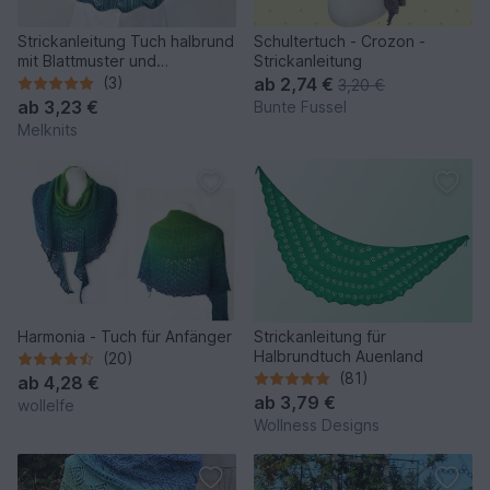
Strickanleitung Tuch halbrund
Schultertuch - Crozon -
mit Blattmuster und
Strickanleitung
verkürzten Reihen
(3)
ab
2,74 €
3,20 €
ab
3,23 €
Bunte Fussel
Melknits
Harmonia - Tuch für Anfänger
Strickanleitung für
Halbrundtuch Auenland
(20)
(81)
ab
4,28 €
ab
3,79 €
wollelfe
Wollness Designs