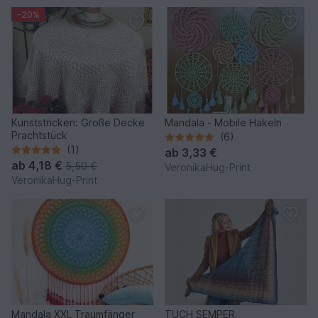
-20%
Kunststricken: Große Decke
Mandala - Mobile Häkeln
Prachtstück
(6)
(1)
ab
3,33 €
ab
4,18 €
5,50 €
VeronikaHug-Print
VeronikaHug-Print
Mandala XXL Traumfänger
TUCH SEMPER