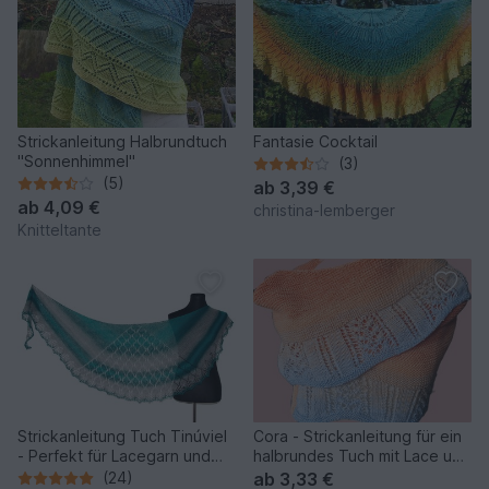
Strickanleitung Halbrundtuch
Fantasie Cocktail
"Sonnenhimmel"
(3)
(5)
ab
3,39 €
ab
4,09 €
christina-lemberger
Knitteltante
Strickanleitung Tuch Tinúviel
Cora - Strickanleitung für ein
- Perfekt für Lacegarn und
halbrundes Tuch mit Lace und
elegante Outfits
Perlen
(24)
ab
3,33 €