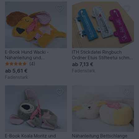
E-Book Hund Wacki -
ITH Stickdatei Ringbuch
Nähanleitung und
Ordner Etuis Stifteetui schmal
Schnittmuster
für Kugelschreiber
(4)
ab
7,13 €
ab
5,61 €
Fadenstark
Fadenstark
E-Book Koala Moritz und
Nähanleitung Bettschlange