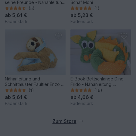
seine Freunde - Nähanleitung
Schaf Moni
und Schnittmuster
(5)
(1)
ab
5,61 €
ab
5,23 €
Fadenstark
Fadenstark
Nähanleitung und
E-Book Bettschlange Dino
Schnittmuster Faultier Enzo 2
Frido - Nähanleitung,
Größen
Schnittmuster mit
(1)
(16)
Maßangaben
ab
5,61 €
ab
4,66 €
Fadenstark
Fadenstark
Zum Store