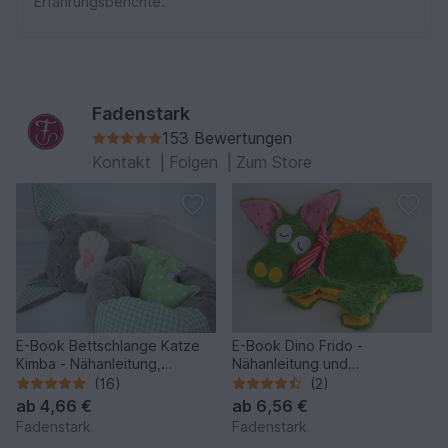
Erfahrungsberichte.
Fadenstark
153 Bewertungen
Kontakt
|
Folgen
|
Zum Store
E-Book Bettschlange Katze
E-Book Dino Frido -
Kimba - Nähanleitung,
Nähanleitung und
Schnittmuster mit
Schnittmuster in zwei Größen
(16)
(2)
Maßangaben
ab
4,66 €
ab
6,56 €
Fadenstark
Fadenstark