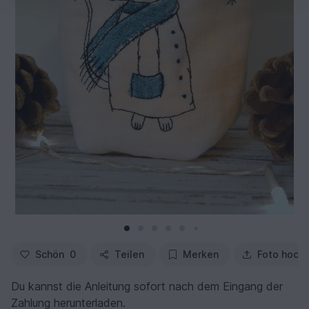
Schön
0
Teilen
Merken
Foto hoch
Du kannst die Anleitung sofort nach dem Eingang der
Zahlung herunterladen.