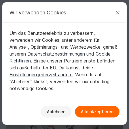
C
razy
P
atterns
Deine kreativen Ideen
Wir verwenden Cookies
Um das Benutzererlebnis zu verbessern,
Deutsch | € (EUR)
einloggen
Kostenlos registrieren
verwenden wir Cookies, unter anderem für
Stickdatei Wintermaus Redwork verschiedene Größen SET
Startseite
Sticken
Motiv - Stickdateien
Tiere
Analyse-, Optimierungs- und Werbezwecke, gemäß
Stickdatei Wintermaus Redwork verschiedene
unseren
Datenschutzbestimmungen
und
Cookie
Größen SET
Richtlinien
. Einige unserer Partnerdienste befinden
sich außerhalb der EU. Du kannst
deine
Einstellungen jederzeit ändern
. Wenn du auf
"Ablehnen" klickst, verwenden wir nur unbedingt
notwendige Cookies.
Ablehnen
Alle akzeptieren