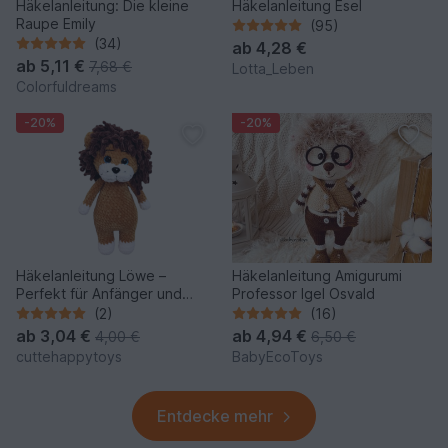
Häkelanleitung: Die kleine
Häkelanleitung Esel
Raupe Emily
(95)
(34)
ab
4,28 €
ab
5,11 €
7,68 €
Lotta_Leben
Colorfuldreams
-20%
-20%
Häkelanleitung Löwe –
Häkelanleitung Amigurumi
Perfekt für Anfänger und
Professor Igel Osvald
Profis
(2)
(16)
ab
3,04 €
ab
4,94 €
4,00 €
6,50 €
cuttehappytoys
BabyEcoToys
Entdecke mehr