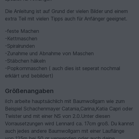
Die Anleitung ist auf Grund der vielen Bilder und einem
extra Teil mit vielen Tipps auch für Anfänger geeignet.
-feste Machen
-Kettmaschen
-Spiralrunden
-Zunahme und Abnahme von Maschen
-Stäbchen häkeln
-Popkornmaschen ( auch dies ist seperat nochmal
erklärt und bebildert)
Größenangaben
iIch arbeite hauptsächlich mit Baumwollgarn wie zum
Beispiel Schachenmayer Catania,Carina,Katia Capri oder
Twister und mit einer NS von 2.0.Unter diesen
Vorrausetzungen wird Lennard ca. 17cm groß. Du kannst
auch jedes andere Baumwollgarn mit einer Lauflänge
von 125m bei 50 gr verwenden oder auch deine