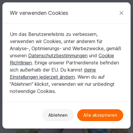
C
razy
P
atterns
Deine kreativen Ideen
Wir verwenden Cookies
Um das Benutzererlebnis zu verbessern,
Deutsch | € (EUR)
einloggen
Kostenlos registrieren
verwenden wir Cookies, unter anderem für
Häkelanleitung "Lennard" Das pummlige Schäfchen
Startseite
Häkeln
Amigurumi
Tiere
Analyse-, Optimierungs- und Werbezwecke, gemäß
Häkelanleitung "Lennard" Das pummlige
unseren
Datenschutzbestimmungen
und
Cookie
Schäfchen
Richtlinien
. Einige unserer Partnerdienste befinden
sich außerhalb der EU. Du kannst
deine
Einstellungen jederzeit ändern
. Wenn du auf
"Ablehnen" klickst, verwenden wir nur unbedingt
notwendige Cookies.
Ablehnen
Alle akzeptieren