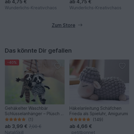
ab
4,75 €
ab
4,75 €
Wunderlichs-Kreativchaos
Wunderlichs-Kreativchaos
Zum Store
Das könnte Dir gefallen
-40%
Gehäkelter Waschbär
Häkelanleitung Schäfchen
Schlüsselanhänger – Plüsch &
Frieda als Spieluhr, Amigurumi
Stresshilfe.
(1)
(149)
ab
3,99 €
ab
4,66 €
7,00 €
NataliSkill
_petitbonnet_