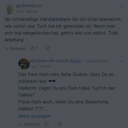
gudrunecco
vor 7 Jahren
Als mittelmäßige Handarbeiterin bin ich total überrascht,
wie schön das Tuch bei mir geworden ist. Wenn man
sich mal reingefunden hat, geht's wie von selbst. Tolle
Anleitung
Antwort
1
stricken-im-trend
Autor
gudrunecco
vor 7 Jahren
Das freut mich sehr, liebe Gudrun, dass Du so
zufrieden bist ❤❤
Vielleicht zeigst Du uns Dein tolles Tuch in der
Galerie?
Freue mich auch, wenn Du eine Bewertung
dalässt ????
Alles Liebe, Kathrin
Mehr anzeigen
Antwort