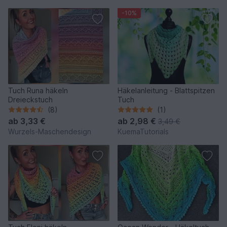
-10%
Tuch Runa häkeln
Häkelanleitung - Blattspitzen
Dreieckstuch
Tuch
(8)
(1)
ab
3,33 €
ab
2,98 €
3,49 €
Wurzels-Maschendesign
KuemaTutorials