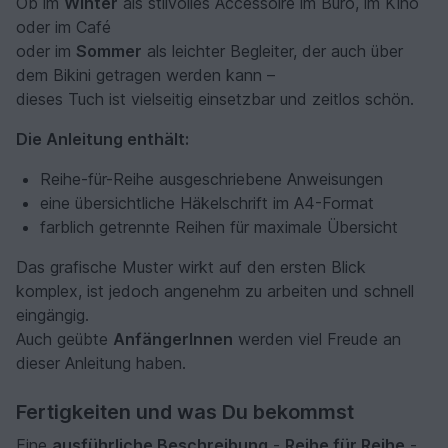
Ob im
Winter
als stilvolles Accessoire im Büro, im Kino
oder im Café
oder im
Sommer
als leichter Begleiter, der auch über
dem Bikini getragen werden kann –
dieses Tuch ist vielseitig einsetzbar und zeitlos schön.
Die Anleitung enthält:
Reihe-für-Reihe ausgeschriebene Anweisungen
eine übersichtliche Häkelschrift im A4-Format
farblich getrennte Reihen für maximale Übersicht
Das grafische Muster wirkt auf den ersten Blick
komplex, ist jedoch angenehm zu arbeiten und schnell
eingängig.
Auch geübte
AnfängerInnen
werden viel Freude an
dieser Anleitung haben.
Fertigkeiten und was Du bekommst
Eine
ausführliche Beschreibung
-
Reihe für Reihe
-