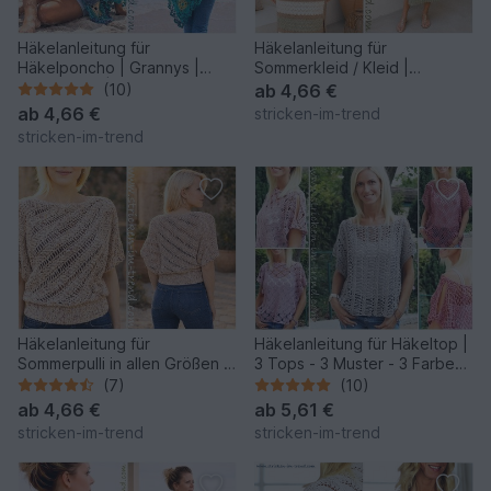
Häkelanleitung für
Häkelanleitung für
Häkelponcho | Grannys |
Sommerkleid / Kleid |
Tropical #6 | GrannyCouture
Häkelkleid SERENZA
(10)
ab
4,66 €
#1
ab
4,66 €
stricken-im-trend
stricken-im-trend
Häkelanleitung für
Häkelanleitung für Häkeltop |
Sommerpulli in allen Größen |
3 Tops - 3 Muster - 3 Farben |
HELIX #1 quergehäkelt
RUSTICHELLO #1
(7)
(10)
ab
4,66 €
ab
5,61 €
stricken-im-trend
stricken-im-trend