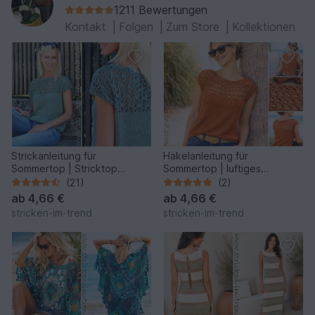
1211 Bewertungen
Kontakt
|
Folgen
|
Zum Store
|
Kollektionen
Strickanleitung für
Häkelanleitung für
Sommertop | Stricktop
Sommertop | luftiges
MonteNegro #1
Damentop | Häkeltop
(21)
(2)
MonteNegro #3
ab
4,66 €
ab
4,66 €
stricken-im-trend
stricken-im-trend