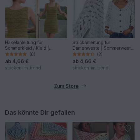
Häkelanleitung für
Strickanleitung für
Sommerkleid / Kleid |
Damenweste | Sommerweste
Häkelkleid GreenVelvet
COTTON MIX #3
(6)
(2)
ab
4,66 €
ab
4,66 €
stricken-im-trend
stricken-im-trend
Zum Store
Das könnte Dir gefallen