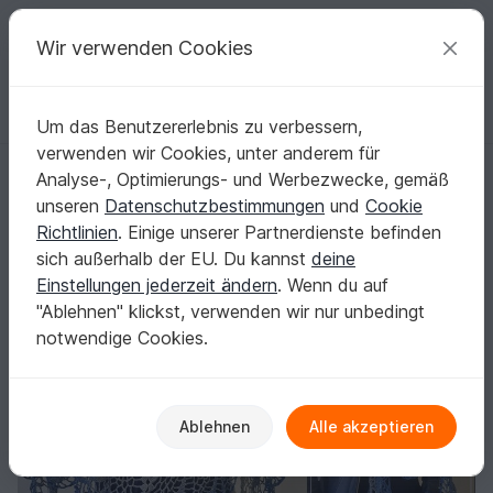
C
razy
P
atterns
Deine kreativen Ideen
Wir verwenden Cookies
Um das Benutzererlebnis zu verbessern,
Deutsch | € (EUR)
einloggen
Kostenlos registrieren
verwenden wir Cookies, unter anderem für
Häkelanleitung für Dreieckstuch | Tuch BioTronik #1
Startseite
Häkeln
Tücher
Dreieckstücher
Analyse-, Optimierungs- und Werbezwecke, gemäß
Häkelanleitung für Dreieckstuch | Tuch
unseren
Datenschutzbestimmungen
und
Cookie
BioTronik #1
Richtlinien
. Einige unserer Partnerdienste befinden
sich außerhalb der EU. Du kannst
deine
Einstellungen jederzeit ändern
. Wenn du auf
"Ablehnen" klickst, verwenden wir nur unbedingt
notwendige Cookies.
Ablehnen
Alle akzeptieren