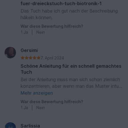
fuer-dreieckstuch-tuch-biotronik-1
Das Tuch habe ich gut nach der Beschreibung
häkeln können.
War diese Bewertung hilfreich?
1
Ja
|
Nein
Gersimi
7. April 2024
Schöne Anleitung für ein schnell gemachtes
Tuch
Bei der Anleitung muss man sich schon ziemlich
konzentrieren, aber wenn man das Muster intus
hat geht es schnell voran.
Mehr anzeigen
War diese Bewertung hilfreich?
1
Ja
|
Nein
Sarlissia