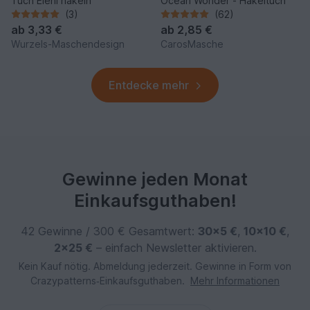
Tuch Eleni häkeln
Ocean Wonder - Häkeltuch
(3)
(62)
ab
3,33 €
ab
2,85 €
Wurzels-Maschendesign
CarosMasche
Entdecke mehr
Gewinne jeden Monat
Einkaufsguthaben!
42 Gewinne / 300 € Gesamtwert:
30×5 €
,
10×10 €
,
2×25 €
– einfach Newsletter aktivieren.
Kein Kauf nötig. Abmeldung jederzeit. Gewinne in Form von
Crazypatterns‑Einkaufsguthaben.
Mehr Informationen