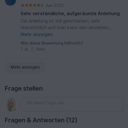
4. Juni 2023
Sehr verständliche, aufgeräumte Anleitung
Die Anleitung ist toll geschrieben, sehr
übersichtlich und man kann den einzelnen
Schritten gut folgen. Die einzelnen Reihen sind
Mehr anzeigen
sowohl schriftlich als auch als Häkelschrift
War diese Bewertung hilfreich?
vorhanden, sodass man stets einen guten
1
Ja
|
Nein
Überblick halt. Bei der Häkelschrift ist jede Reihe
in einer anderen Farbe dargestellt, sodass man
nie den Überblick verliert.
Mehr anzeigen
Frage stellen
Fragen & Antworten (12)