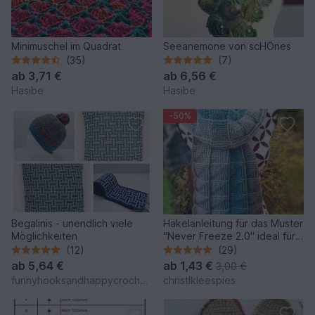
Minimuschel im Quadrat
Seeanemone von scHÖnes
(35)
(7)
ab
3,71 €
ab
6,56 €
Hasibe
Hasibe
-50%
Begalinis - unendlich viele
Häkelanleitung für das Muster
Möglichkeiten
"Never Freeze 2.0" ideal für
Schals, Kissen oder Decken!
(12)
(29)
ab
5,64 €
ab
1,43 €
3,00 €
funnyhooksandhappycrochets
christlkleespies