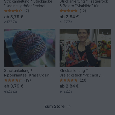
Strickanleitung * Strickjacke
Strickanleitung * Trägerrock
"Undine" größenflexibel
& Bolero "Mathilde" für
Größen 3M bis 6J
(7)
(12)
ab
3,79 €
ab
2,84 €
eliZZZa
eliZZZa
Strickanleitung *
Strickanleitung *
Rippenmütze "KrassKross" mit
Dreieckstuch “Piccadilly
Mützenrechner für alle
Circus”
(19)
(23)
Größen
ab
3,79 €
ab
2,84 €
eliZZZa
eliZZZa
Zum Store