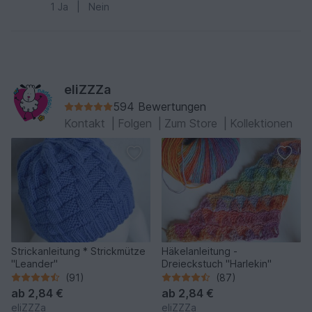
1
Ja
|
Nein
eliZZZa
594 Bewertungen
Kontakt
|
Folgen
|
Zum Store
|
Kollektionen
Strickanleitung * Strickmütze
Häkelanleitung -
"Leander"
Dreieckstuch "Harlekin"
(91)
(87)
ab
2,84 €
ab
2,84 €
eliZZZa
eliZZZa