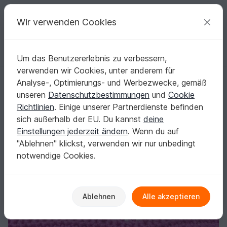
C
razy
P
atterns
Deine kreativen Ideen
Wir verwenden Cookies
Um das Benutzererlebnis zu verbessern,
Deutsch | € (EUR)
einloggen
Kostenlos registrieren
verwenden wir Cookies, unter anderem für
Häkelanleitung * Häkelmuster "Ajour mit Wellen"
Startseite
Häkeln
Diverses
Weiteres
Analyse-, Optimierungs- und Werbezwecke, gemäß
Häkelanleitung * Häkelmuster "Ajour mit
unseren
Datenschutzbestimmungen
und
Cookie
Wellen"
Richtlinien
. Einige unserer Partnerdienste befinden
sich außerhalb der EU. Du kannst
deine
Einstellungen jederzeit ändern
. Wenn du auf
"Ablehnen" klickst, verwenden wir nur unbedingt
notwendige Cookies.
Ablehnen
Alle akzeptieren