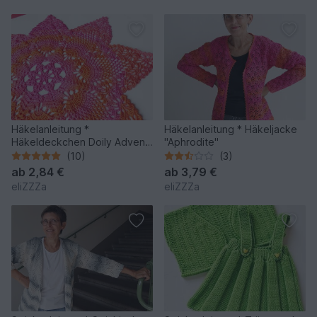
Häkelanleitung *
Häkelanleitung * Häkeljacke
Häkeldeckchen Doily Advent
"Aphrodite"
2018 * Snowflake Pineapple
(10)
(3)
Doily
ab
2,84 €
ab
3,79 €
eliZZZa
eliZZZa