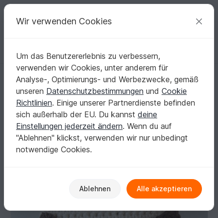
C
razy
P
atterns
Deine kreativen Ideen
Wir verwenden Cookies
Um das Benutzererlebnis zu verbessern,
Deutsch | € (EUR)
einloggen
Kostenlos registrieren
verwenden wir Cookies, unter anderem für
E-Book - Handytasche - iPhone - Eule - DIY- Eulentäschchen - No.17
Startseite
Häkeln
Taschen
Weitere Taschen
Analyse-, Optimierungs- und Werbezwecke, gemäß
E-Book - Handytasche - iPhone - Eule - DIY-
unseren
Datenschutzbestimmungen
und
Cookie
Eulentäschchen - No.17
Richtlinien
. Einige unserer Partnerdienste befinden
sich außerhalb der EU. Du kannst
deine
Einstellungen jederzeit ändern
. Wenn du auf
"Ablehnen" klickst, verwenden wir nur unbedingt
notwendige Cookies.
Ablehnen
Alle akzeptieren