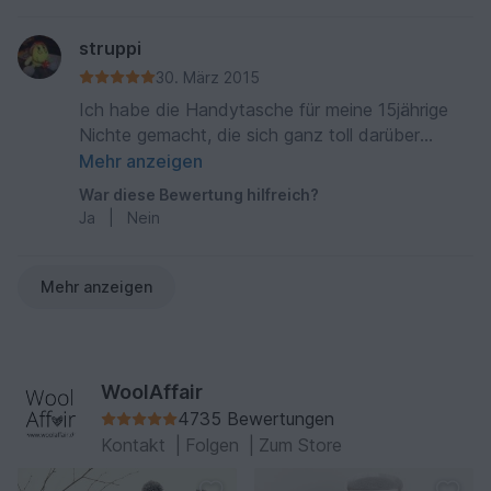
struppi
30. März 2015
Ich habe die Handytasche für meine 15jährige
Nichte gemacht, die sich ganz toll darüber
gefreut hat. Eine weitere Handytasche wird
Mehr anzeigen
demnächst nachgerabeitet, da deren Freundin
War diese Bewertung hilfreich?
auch eine haben möchte. Danke für die tolle
Ja
|
Nein
Vorlage.
Mehr anzeigen
WoolAffair
4735 Bewertungen
Kontakt
|
Folgen
|
Zum Store