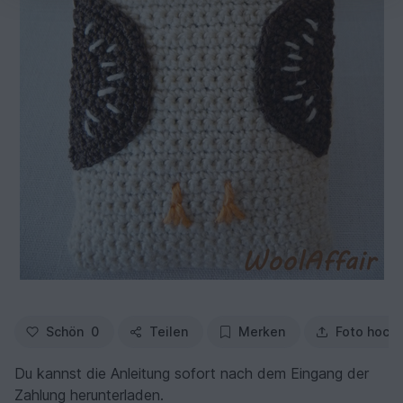
Schön
0
Teilen
Merken
Foto hoch
Du kannst die Anleitung sofort nach dem Eingang der
Zahlung herunterladen.