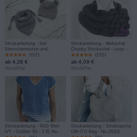
Strickanleitung - Set
Strickanleitung - Webschal
Sternchenmütze und
Chunky Strickschal - Loop -
Dreieckstuch - No.192 -
No.111
(107)
(570)
ab
4,28 €
ab
4,09 €
WoolAffair
WoolAffair
Strickanleitung – RVO-Shirt
Strickanleitung – Stricktasche
IVY - Größen XS - 2 XL No.
ORI-ITO-Bag - No.260/E
250