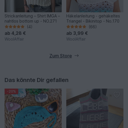
Strickanleitung – Shirt IMGA –
Häkelanleitung - gehäkeltes
nahtlos bottom up - NO.271
Triangel - Bikinitop - No.170
(4)
(66)
ab
4,28 €
ab
3,99 €
WoolAffair
WoolAffair
Zum Store
Das könnte Dir gefallen
-20%