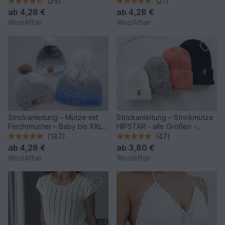
(25)
(21)
ab
4,28 €
ab
4,28 €
WoolAffair
WoolAffair
Strickanleitung – Mütze mit
Strickanleitung – Strickmütze
Flechtmuster – Baby bis XXL -
HIPSTAR - alle Größen -
No.153/E
unisex - No.255
(187)
(47)
ab
4,28 €
ab
3,80 €
WoolAffair
WoolAffair